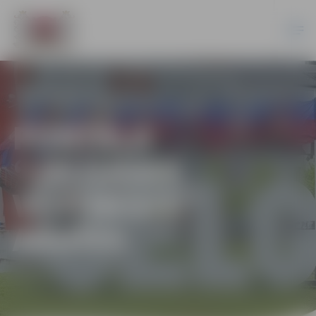
PORTĀLA
“JELGAVAS
VĒSTNESIS”
ARHĪVS