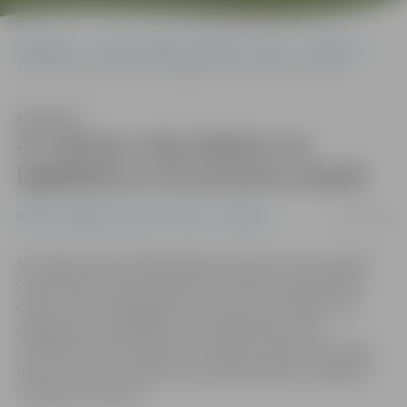
Sākumlapa
Portāla “Jelgavas Vēstnesis” arhīvs
Satiksme
47 vilcienu reisu biļetes var iegādāties ar 25 procentu atlaidi
Klausīties
47 vilcienu reisu biļetes var
iegādāties ar 25 procentu atlaidi
15/10/2018
Portāla “Jelgavas Vēstnesis” arhīvs
Satiksme
No šodienas līdz nākamā gada 18. aprīlim vilciena biļeti
vienam braucienam vienā no 47 vilciena reisiem darba
dienas vidū var iegādāties ar 25 procentu atlaidi. Tā ir
iespēja par draudzīgāku cenu pārvietoties tiem
cilvēkiem, kuri nav saistīti ar noteiktu darba vai mācību
laiku un var brīvi plānot savu pārvietošanos, norāda AS
«Pasažieru vilciens».