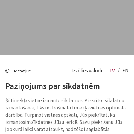
Izvēlies valodu:
LV
EN
Iestatījumi
Paziņojums par sīkdatnēm
Šī tīmekļa vietne izmanto sīkdatnes. Piekrītot sīkdatņu
izmantošanai, tiks nodrošināta tīmekļa vietnes optimāla
darbība. Turpinot vietnes apskati, Jūs piekrītat, ka
izmantosim sīkdatnes Jūsu ierīcē. Savu piekrišanu Jūs
jebkurā laikā varat atsaukt, nodzēšot saglabātās