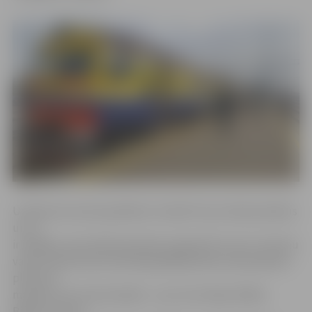
Uzņēmums aicina pasažierus izskatīt savus dienas plānus
un, ja
ir iespēja, savas ikdienas gaitas organizēt tā, lai ar vilcienu
varētu pārvietoties dienas gaišākajā laikā, kad pasažieru
plūsma ir
mazāka, bet vilciena biļete – par ceturtdaļu lētāka.
Biļetes vienam