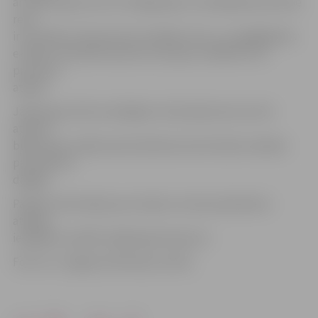
ar zaļas krāsas zīmi. Arī mājaslapā un mobilajā lietotnē šie
reisi
ir atzīmēti ar 25 procentu atlaides zīmi, un, iegādājoties
e-biļeti, konkrētā maršruta cena jau norādīta ar 25
procentu
atlaidi.
Jāņem gan vērā, ka iekāpjot vilcienā pieturā, kurā ir
atvērta
biļešu kase, biļete pie konduktora kontroliera maksās
par 0,50 eiro
dārgāk.
Papildu informāciju par reisiem, kuriem piemērota
atlaide,
iespējams meklēt mājaslapā www.pv.lv.
Foto: no «Jelgavas Vēstneša» arhīva