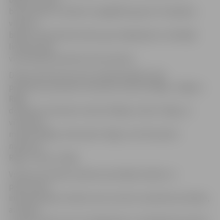
braucienam ar atlaidi var iegādāties gan AS «Pasažieru
vilciens»
biļešu tirdzniecības kasēs, gan mājaslapā un mobilajā
lietotnē, gan
vilcienā pie konduktora kontroliera.
Dienas vidū 25 procentu atlaide biļetēm tiek
piemērota astoņiem vilcieniem maršrutā Rīga–Jelgava–
Rīga,
deviņiem vilcieniem maršrutā Rīga–Skulte–Rīga, 11
vilcieniem
maršrutā Rīga–Aizkraukle–Rīga un 19 vilcieniem
maršrutā
Rīga–Tukums–Rīga.
Vilcienu kustības sarakstos pie biļešu kasēm un
pieturvietu
informatīvajos stendos reisi, kuriem ir piemērota atlaide,
atzīmēti