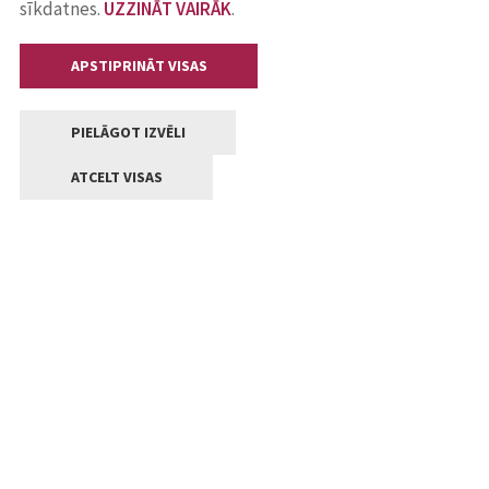
sīkdatnes.
UZZINĀT VAIRĀK
.
APSTIPRINĀT VISAS
PIELĀGOT IZVĒLI
ATCELT VISAS
Kontakti
Jelgavas valstpilsētas pašvaldība
Lielā iela 11, Jelgava, LV-3001