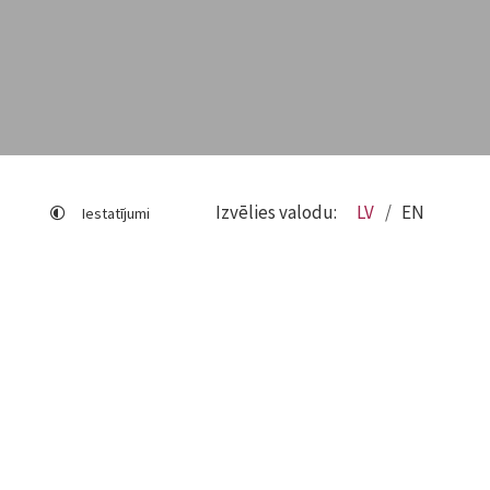
Izvēlies valodu:
LV
EN
Iestatījumi