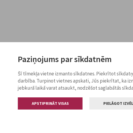
Paziņojums par sīkdatnēm
Šī tīmekļa vietne izmanto sīkdatnes. Piekrītot sīkdat
darbība. Turpinot vietnes apskati, Jūs piekrītat, ka i
jebkurā laikā varat atsaukt, nodzēšot saglabātās sīkd
APSTIPRINĀT VISAS
PIELĀGOT IZVĒL