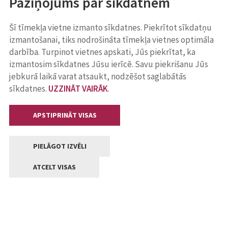
Paziņojums par sīkdatnēm
Šī tīmekļa vietne izmanto sīkdatnes. Piekrītot sīkdatņu
izmantošanai, tiks nodrošināta tīmekļa vietnes optimāla
darbība. Turpinot vietnes apskati, Jūs piekrītat, ka
izmantosim sīkdatnes Jūsu ierīcē. Savu piekrišanu Jūs
jebkurā laikā varat atsaukt, nodzēšot saglabātās
sīkdatnes.
UZZINĀT VAIRĀK
.
APSTIPRINĀT VISAS
PIELĀGOT IZVĒLI
ATCELT VISAS