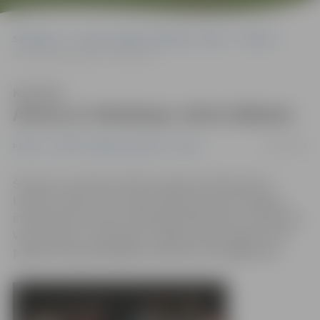
Sākumlapa
Portāla “Jelgavas Vēstnesis” arhīvs
Pilsētā
Aicina ar teleskopu vērot debesis
Klausīties
Aicina ar teleskopu vērot debesis
02/02/2009
Pilsētā
Portāla “Jelgavas Vēstnesis” arhīvs
Šovakar no pulksten 18 līdz pulksten 20 daudzviet
Latvijā, tostarp arī Hercoga Jēkaba laukumā Jelgavā,
interesenti jau trešo reizi šī gada laikā varēs ar teleskopu
vērot debesis. Tā kā šodien Jelgavā valda negants sals,
pasākuma apmeklētājiem ieteicams silti apģērbties.