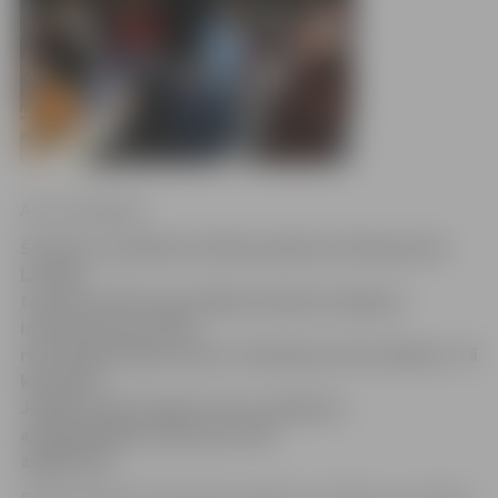
Arturs Neikšāns
Šovakar no pulksten 18 līdz pulksten 20 daudzviet
Latvijā,
tostarp arī Hercoga Jēkaba laukumā Jelgavā,
interesenti jau trešo
reizi šī gada laikā varēs ar teleskopu vērot debesis. Tā
kā šodien
Jelgavā valda negants sals, pasākuma
apmeklētājiem ieteicams silti
apģērbties.