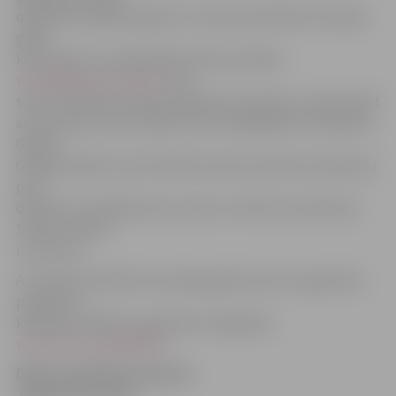
organizēti dažādi pasākumi. Starptautiskā Astronomijas
gada
koordinators Latvijā Mārtiņš Gills portālam
www.jelgavasvestnesis.lv
jau
teica, ka debess vērojumu galvenais mērķis ir popularizēt
astronomiju, kā arī atkārtot pirms 400 gadiem zinātnieka
Galileo
Galileja iespēto, kad cilvēks pirmoreiz pavērsa teleskopu
pret
debesīm, iezīmējot jaunu posmu cilvēces izpratnē par
Saules sistēmu
un Visumu.
Ar Starptautiskā Astronomijas gada ietvaros organizēto
pasākumu
kalendāru sīkāk var iepazīties mājaslapā
www.astronomija2009.lv
.
Debess publiskie vērojumi
Jelgavā 9. janvārī