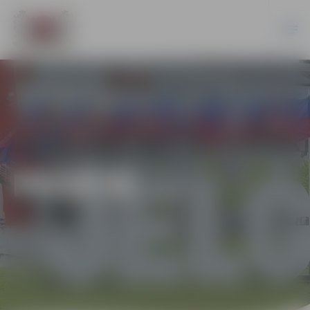
PILSĒTĀ