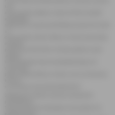
Pirmais debesīs lūkošanās pasākums notika jau 4. janvārī,
taču
aukstuma dēļ, iespējams, arī garo brīvdienu iespaidā
apmeklētāju
nebija daudz. 9. janvārī apmeklētāju jau bija krietni vairāk
un
demonstrējumu laikā uz Mēnesi un Venēru kopumā bija
ieradušies
palūkoties ap 100 cilvēku. Arī šodien pasākumu vadīs
Jelgavas
Valsts ģimnāzijas fizikas skolotāja Baiba Daģe, divu
stundu laikā
plānots aplūkot Mēnesi un Venēru, taču visi interesenti,
kuriem ir
savi teleskopi, tiek aicināti piebiedroties!
2009. gads pēc UNESCO iniciatīvas visā pasaulē ir
pasludināts par
Starptautisko Astronomijas gadu, kam par godu visa
gada garumā tiks