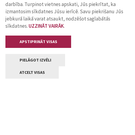
darbība. Turpinot vietnes apskati, Jūs piekrītat, ka
izmantosim sīkdatnes Jūsu ierīcē. Savu piekrišanu Jūs
jebkurā laikā varat atsaukt, nodzēšot saglabātās
sīkdatnes.
UZZINĀT VAIRĀK
.
APSTIPRINĀT VISAS
PIELĀGOT IZVĒLI
ATCELT VISAS
Kontakti