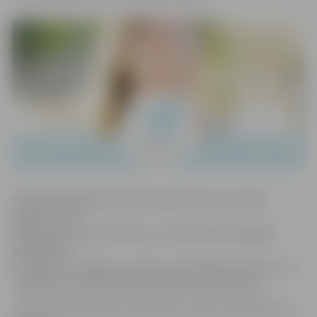
VARAM Reģionālās politikas departamenta vecākā
eksperte Ilze
Vārpiņa informē, ka konkurss «Ģimenei draudzīgākā
pašvaldība»
notiek jau otro gadu ar mērķi izcelt labākos piemērus un
risinājumus, kā pašvaldības rūpējas par ģimenēm.
«Katras pašvaldības prioritārajam uzdevumam jābūt, lai