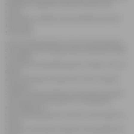
pašvaldības, reģionālas nozīmes attīstības centru
novadu
pašvaldības un pārējās novadu pašvaldības. Rezultāti
tiks paziņoti
12. decembrī.
Viena no 119 pašvaldībām, kura tiks atzīta par ģimenei
draudzīgāko valsts mērogā, saņems naudas balvu 30 000
eiro apmērā.
Savukārt katras pašvaldību grupas uzvarētājs – balvu 15
000 eiro
apmērā. Vērtēšanas komisija varēs noteikt arī papildu
nominācijas
34 000 eiro apmērā. Piešķirtās naudas balvas paredzētas
izmantošanai atbalsta pasākumu un pakalpojumu
nodrošināšanai vai
vides veidošanai ģimenēm ar bērniem. Aktīvi balsojot un
izsakot
viedokļus, iedzīvotāji var palīdzēt savai pašvaldībai tikt