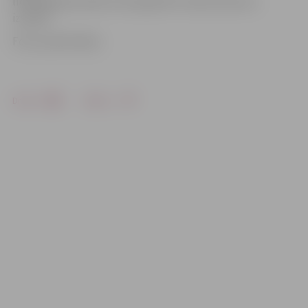
līdzekļi galvenokārt tika ieguldīti rotaļu laukumu
izveidē.
Foto: publicitātes
Drukāt
Dalīties