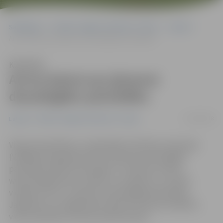
Sākumlapa
Portāla “Jelgavas Vēstnesis” arhīvs
Latvijā
Aicina balsot par ģimenei draudzīgāko pašvaldību
Klausīties
Aicina balsot par ģimenei
draudzīgāko pašvaldību
13/09/2018
Latvijā
Portāla “Jelgavas Vēstnesis” arhīvs
Vides aizsardzības un reģionālās attīstības ministrijas
(VARAM) rīkotajā konkursā «Ģimenei draudzīgākā
pašvaldība 2018» līdz šī gada 17. oktobrim vietnē
www.vietagimenei.lv ikviens var nobalsot un izteikt
viedokli, kura ir, viņaprāt, draudzīgākā pašvaldība.
Jāpiebilst, ka Jelgava pērn iekļuva konkursa finālistu
vidū republikas nozīmes pilsētu grupā.