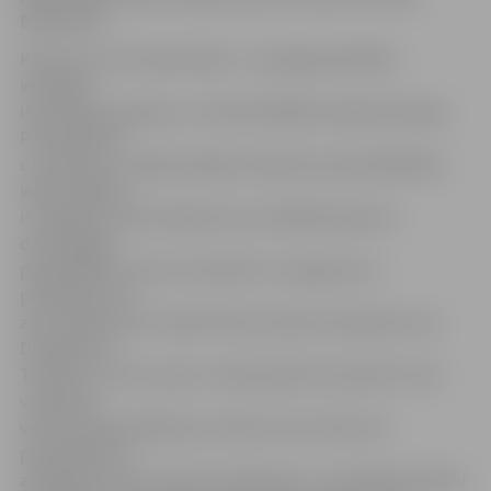
Bremšmits.
Konkurss norit divās kārtās – pirmajā pašvaldību
iesniegto
informāciju apkopo un izvērtē VARAM veidotā komisija.
Pamatojoties
uz pieredzi un apkopotajiem datiem par pašvaldībām,
iedzīvotājiem
ir iespēja ne tikai nobalsot par vairākām ģimenei
draudzīgām
pašvaldībām, bet arī novērtēt un sniegt savus
priekšlikumus,
autorizējoties ar sociālo tīklu kontiem Facebook.com,
Draugiem.lv,
Twitter.com vai e-pastu. Otrajai kārtai novembrī, kurā
vērtēšanu
veiks komisija klātienes vizītēs, tiks virzītas trīs
pašvaldības ar
augstāko punktu skaitu katrā grupā – republikas pilsētu