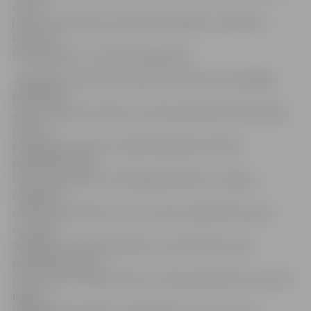
arī pie
jauna rotaļu laukuma elementa 3000 eiro vērtībā no
konkursa
lieldrauga SIA «Jūrmalas Mežaparki».
Jāpiebilst, ka pērn nomināciju «Ģimenei draudzīgākā
pašvaldība
2017» saņēma Ozolnieku novada pašvaldība. Republikas
pilsētu
pašvaldību grupā uzvarēja Daugavpils pilsētas
pašvaldība, taču
konkursa finālistu vidū šajā grupā bija arī Jelgava,
reģionālas
nozīmes attīstības centru novadu pašvaldību grupā
uzvarēja –
Siguldas novada pašvaldība. Savukārt 89 novadu
pašvaldību grupā
pirmo vietu izcīnīja Olaines novada pašvaldība. Konkursā
iegūtie