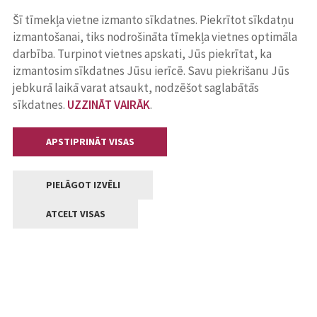
Šī tīmekļa vietne izmanto sīkdatnes. Piekrītot sīkdatņu
izmantošanai, tiks nodrošināta tīmekļa vietnes optimāla
darbība. Turpinot vietnes apskati, Jūs piekrītat, ka
izmantosim sīkdatnes Jūsu ierīcē. Savu piekrišanu Jūs
jebkurā laikā varat atsaukt, nodzēšot saglabātās
sīkdatnes.
UZZINĀT VAIRĀK
.
APSTIPRINĀT VISAS
PIELĀGOT IZVĒLI
ATCELT VISAS