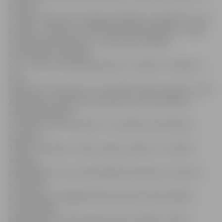
ģimenes
un bērni tajās justos laimīgi, piederīgi un atbalstīti. Lai to
panāktu, svarīgi ir izzināt iedzīvotāju vajadzības, sniegt
nepieciešamo atbalstu un veidot pēc iespējas
draudzīgāku apkārtējo
vidi – vietu, kur pilnvērtīgi dzīvot, mācīties, strādāt un
augt
ģimenēm. Šis konkurss un izveidotā vietne sniedz ne tikai
apkopojošu aktuālo informāciju par valstī pieejamo
atbalstu ģimenēm
ar bērniem, bet vienlaikus ir arī platforma pieredzes
apmaiņai.
Tāpēc mudinām ne tikai vecākus izpētīt un novērtēt
iespējas
pašvaldībās, bet arī pašvaldībām iepazīties ar kaimiņu
veiktajiem
pasākumiem, tādējādi iedvesmoties jaunām idejām,»
rosina VARAM
Reģionālās politikas departamenta direktors Raivis