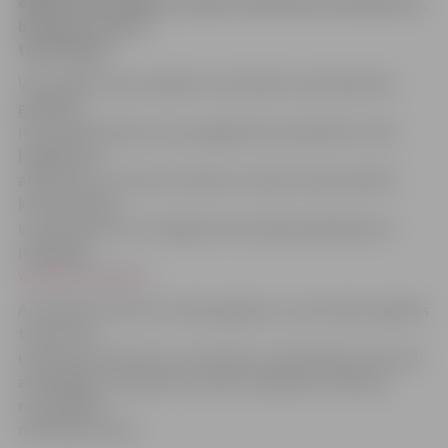
eglītes pēc svētkiem nemest atkritumu konteineros,
bet gan novietot
tiem blakus.
Visas eglītes tiks savāktas centralizēti, kad atbilstoši
grafikam
no daudzdzīvokļu namu pagalmiem paredzēts izvest
lielgabarīta
atkritumus. Ar precīzu datumu, kad tas tiks paveikts
konkrētā ielā,
var iepazīties SIA «Jelgavas Komunālie pakalpojumi»
mājaslapā
www.komunalie.lv
.
A.Grīnfelds atzīmē, ka tādu gadījumu, kad svētku eglītes
tomēr tiek
izmestas konteineros, nav daudz, jo pilsētnieki ir kļuvuši
atbildīgāki un apzinās, ko darīt ar egli pēc svētkiem,
nesarūpējot
neērtības citiem.