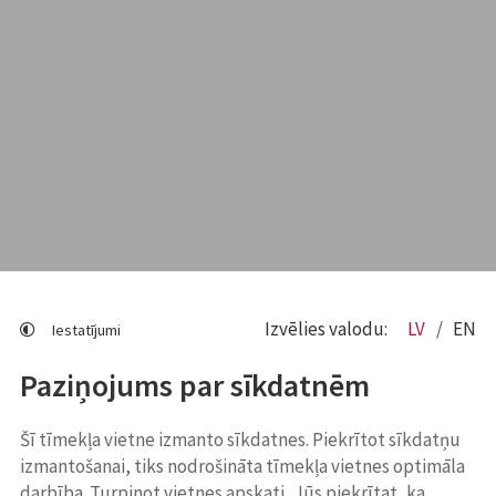
Izvēlies valodu:
LV
EN
Iestatījumi
Paziņojums par sīkdatnēm
Šī tīmekļa vietne izmanto sīkdatnes. Piekrītot sīkdatņu
izmantošanai, tiks nodrošināta tīmekļa vietnes optimāla
darbība. Turpinot vietnes apskati, Jūs piekrītat, ka