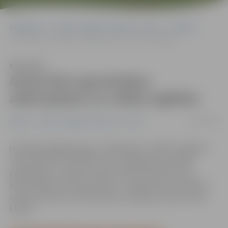
Sākumlapa
Portāla “Jelgavas Vēstnesis” arhīvs
Pilsētā
Aicina būt saprotošiem, atbrīvojoties no svētku eglītēm
Klausīties
Aicina būt saprotošiem,
atbrīvojoties no svētku eglītēm
03/01/2009
Pilsētā
Portāla “Jelgavas Vēstnesis” arhīvs
Līdzīgi kā pagājušogad, arī šogad pēc svētkiem eglītes
tiks savāktas centralizēti. SIA «Jelgavas Komunālie
pakalpojumi» valdes loceklis Alvils Grīnfelds aicina
iedzīvotājus būt saprotošiem, un eglītes pēc svētkiem
nemest atkritumu konteineros, bet gan novietot tiem
blakus.