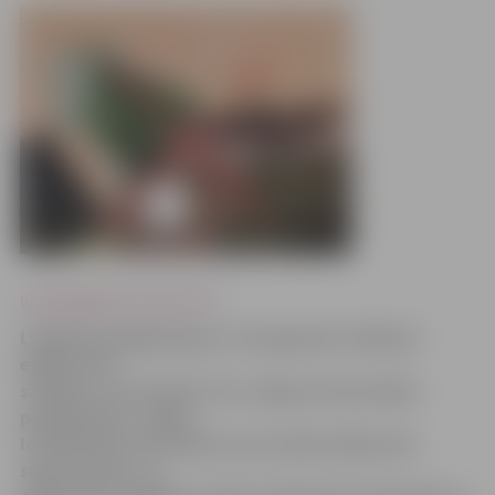
www.jelgavasvestnesis.lv
Līdzīgi kā pagājušogad, arī šogad pēc svētkiem
eglītes tiks
savāktas centralizēti. SIA «Jelgavas Komunālie
pakalpojumi» valdes
loceklis Alvils Grīnfelds aicina iedzīvotājus būt
saprotošiem, un