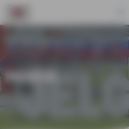
PILSĒTĀ