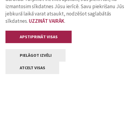
izmantosim sīkdatnes Jūsu ierīcē. Savu piekrišanu Jūs
jebkurā laikā varat atsaukt, nodzēšot saglabātās
sīkdatnes.
UZZINĀT VAIRĀK
.
APSTIPRINĀT VISAS
PIELĀGOT IZVĒLI
ATCELT VISAS
Kontakti