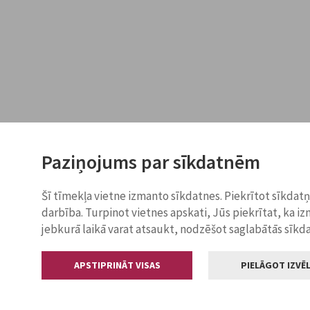
Paziņojums par sīkdatnēm
Šī tīmekļa vietne izmanto sīkdatnes. Piekrītot sīkdat
darbība. Turpinot vietnes apskati, Jūs piekrītat, ka i
jebkurā laikā varat atsaukt, nodzēšot saglabātās sīkd
APSTIPRINĀT VISAS
PIELĀGOT IZVĒL