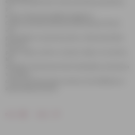
elektroniski jāiesniedz civilās aizsardzības speciālistam
pa
e-pastu: felikss.jasenas@dome.jelgava.lv.
Civilās aizsardzības plāns jāizstrādā saskaņā ar likuma
«Par
pašvaldībām» 15. panta 18. punktu, Civilās aizsardzības
likuma 10.
panta 1. daļas 2. punktu, 13. panta 1. daļas 3. un 4. punktu,
MK
26.06.2007. noteikumiem Nr.423 «Pašvaldības, komersanta
un iestādes
civilās aizsardzības plāna struktūra, tā izstrādāšanas un
apstiprināšanas kārtība».
Drukāt
Dalīties