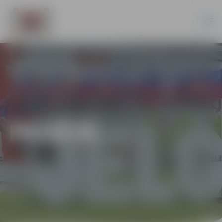
PILSĒTĀ