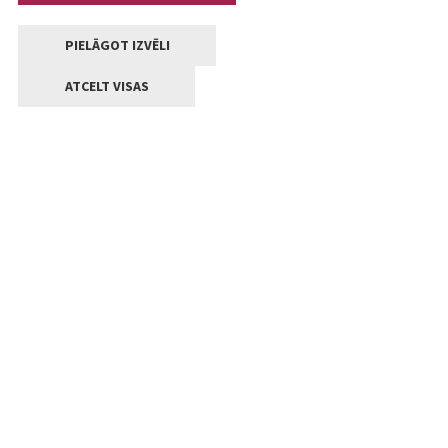
PIELĀGOT IZVĒLI
ATCELT VISAS
Kontakti
Jelgavas valstpilsētas pašvaldība
Lielā iela 11, Jelgava, LV-3001
+371 63005522
pasts@jelgava.lv