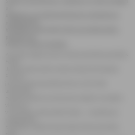
Skolām, bērnudārziem, veikaliem un citām iestādēm
un
objektiem, kas atbilstoši likumam uzskatāmi par
paaugstinātas
bīstamības, jāizstrādā civilās aizsardzības plāns,
paredzot, kā
rīkoties avārijas situācijās.
Kā norāda Jelgavas domes civilās aizsardzības speciālists
Felikss
Jasenas, šādu prasību nosaka izmaiņas likumdošanā.
Proti, kā
jaunais Civilās aizsardzības likums, tā arī Civilās
aizsardzības
noteikumi paredz, ka komersantu objekti un iestādes –
vietas, kur
var pulcēties vairāk nekā 50 cilvēku, – uzskatāmi par
paaugstinātas
bīstamības, tādēļ tiem jāizstrādā civilās aizsardzības
plāns.