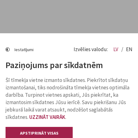
Izvēlies valodu:
LV
EN
Iestatījumi
Paziņojums par sīkdatnēm
Šī tīmekļa vietne izmanto sīkdatnes. Piekrītot sīkdatņu
izmantošanai, tiks nodrošināta tīmekļa vietnes optimāla
darbība. Turpinot vietnes apskati, Jūs piekrītat, ka
izmantosim sīkdatnes Jūsu ierīcē. Savu piekrišanu Jūs
jebkurā laikā varat atsaukt, nodzēšot saglabātās
sīkdatnes.
UZZINĀT VAIRĀK
.
APSTIPRINĀT VISAS