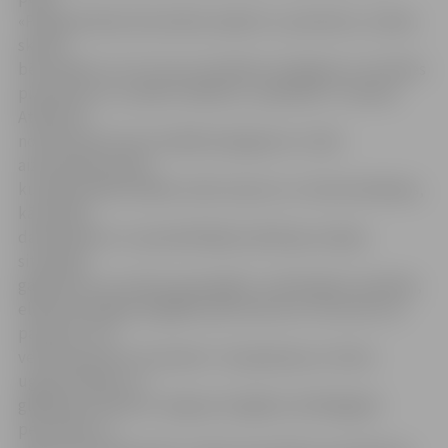
«Paaugstinātas bīstamības objekti ir, piemēram, veikali,
skolas,
bērnudārzi un citi, kuros vienlaikus iespējams uzturēties
piecdesmit un vairāk cilvēkiem,» paskaidro F.Jasenas.
Atbilstoši
noteikumiem šīm iestādēm jāsagatavo civilās
aizsardzības plāns,
kurā jānorāda iestādes raksturojums un rekomendācijas,
kā iestāžu
darbiniekiem un apmeklētājiem jārīkojas avārijas
situācijās,
gadījumos, ja izceļas ugunsgrēks, notiek gāzes noplūde,
elektroenerģijas piegādes pārtraukums, terorisms vai
pastāvot cita
veida katastrofu draudiem. Tas jāsaskaņo ar Valsts
ugunsdrošības un
glābšanas dienesta Jelgavas brigādes atbildīgajām
personām un