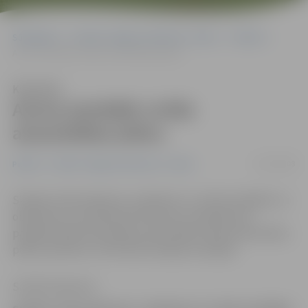
Sākumlapa
Portāla “Jelgavas Vēstnesis” arhīvs
Pilsētā
Aicina izstrādāt civilās aizsardzības plānu
Klausīties
Aicina izstrādāt civilās
aizsardzības plānu
31/01/2008
Pilsētā
Portāla “Jelgavas Vēstnesis” arhīvs
Skolām, bērnudārziem, veikaliem un citām iestādēm un
objektiem, kas atbilstoši likumam uzskatāmi par
paaugstinātas bīstamības, jāizstrādā civilās aizsardzības
plāns, paredzot, kā rīkoties avārijas situācijās.
Sintija Čepanone