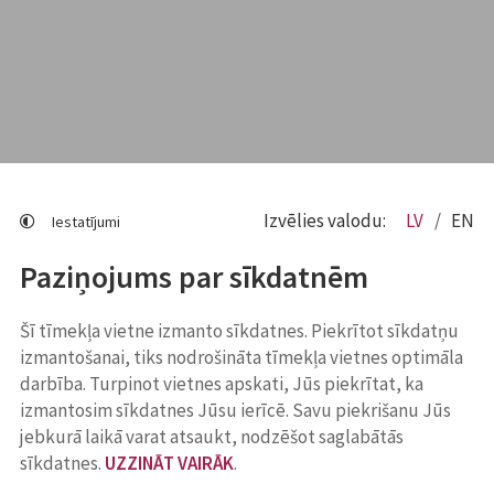
Izvēlies valodu:
LV
EN
Iestatījumi
Paziņojums par sīkdatnēm
Šī tīmekļa vietne izmanto sīkdatnes. Piekrītot sīkdatņu
izmantošanai, tiks nodrošināta tīmekļa vietnes optimāla
darbība. Turpinot vietnes apskati, Jūs piekrītat, ka
izmantosim sīkdatnes Jūsu ierīcē. Savu piekrišanu Jūs
jebkurā laikā varat atsaukt, nodzēšot saglabātās
sīkdatnes.
UZZINĀT VAIRĀK
.