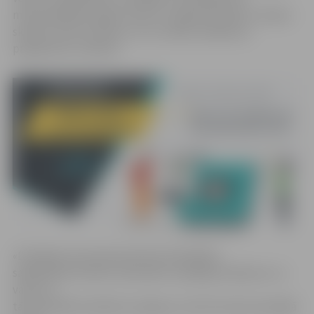
multimediālo projektu līdz 15. maijam aicināti 12. klases
skolēni, kā arī sociālo un citu zinātņu bakalaura
programmu studenti.
«Domājot par jaunās paaudzes līdzdalību
sabiedrības norisēs un jauniešu vispārīgo skatījumu uz
valstī un
tās pārvaldē notiekošo, pieļauju, ka drīzumā savstarpējā