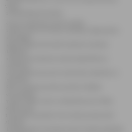
valdes
priekšsēdētāja Daina Ābele.
Konkursa dalībnieki aicināti izstrādāt
projektu video, foto stāsta, animācijas, bloga ieraksta
personīgajā
blogā vai kādā citā formātā. Projektam ir jāsniedz
dalībnieku
redzējums par nākotnes modeli mijiedarbībai un
kvalitatīvai
komunikācijai starp valsti, tās pārvaldi, sabiedrību un
indivīdiem:
Kāds ir mūsdienu jauniešu izpratnē ir labākais
komunikācijas
modelis? Kāda ir valsts un sabiedrības loma? Kādas
kļūdas saziņā
tiek pieļautas patlaban? Kas rosinātu jauniešus kļūt
aktīviem
līdzdalībniekiem valstiskās norisēs? Projektam jāpiešķir