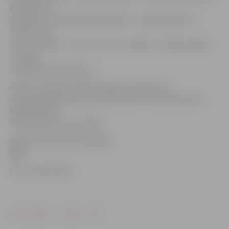
nosaukums,
piemēram, «Pilsoniskā līdzdalība – kādai tai jābūt?»,
«Valsts runā
ar visiem kopā – nevis es vai tu vienatnē», «Mana saskare
ar valsts
iestādēm. Kas jāmaina?»
Konkursa darbus vērtēs žūrija, un pirmo trīs
vietu ieguvēji saņems naudas balvas. Savukārt desmit
labākie darbi
tiks publicēti «LV portālā».
Konkursa nolikums pieejams
ŠEIT
.
Foto: publicitātes
Drukāt
Dalīties