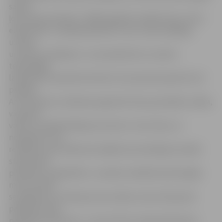
saziņa
ļoti strauji mainīsies. Tādēļ vajadzēs meklēt rīkus, kā to
efektivizēt. Jaunajai paaudzei ir savi, stipri atšķirīgi,
uzskati
un dzīves redzējums. Ja esi piedzimis un audzis
tehnoloģiju
laikmetā un pieradis tās lietot, šīs prasmes ļauj būt soli
priekšā.
Ar šo konkursu vēlamies pajautāt mūsu jauniešiem, kāda,
viņuprāt,
valsts un sabiedriskajos procesos ir viņu loma, un
noskaidrot viņu
redzējumu par nākotnes labāko komunikācijas modeli
starp valsts
pārvaldi un sabiedrību. Jauniešu viedoklis dod iespēju
mums izdarīt
secinājumus ne tikai par savu darbu, bet arī kopumā
palīdzēt valsts
pārvaldes sektoram,» uzsver VISA «Latvijas Vēstnesis»