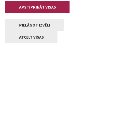
APSTIPRINĀT VISAS
PIELĀGOT IZVĒLI
ATCELT VISAS
Kontakti
Jelgavas valstpilsētas pašvaldība
Lielā iela 11, Jelgava, LV-3001
+371 63005522