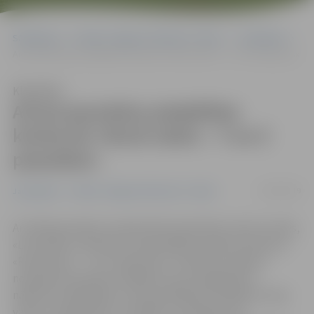
Sākumlapa
Portāla “Jelgavas Vēstnesis” arhīvs
Jauniešiem
Aicina jauniešus piedalīties konkursā «Runā valsts – Y un Z paaudzes»
Klausīties
Aicina jauniešus piedalīties
konkursā «Runā valsts – Y un Z
paaudzes»
10/04/2019
Jauniešiem
Portāla “Jelgavas Vēstnesis” arhīvs
Ar mērķi jauniešos rosināt vēlmi iesaistīties valsts norisēs,
«LV portāls» izsludina multimediālo projektu konkursu
«Runā valsts – Y un Z paaudzes». Konkursa mērķis ir
noskaidrot jauniešu redzējumu par iespējamiem
nākotnes sadarbības un komunikācijas modeļiem starp
valsti un sabiedrību. Izstrādāt un iesniegt savu