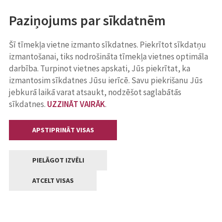
Paziņojums par sīkdatnēm
Šī tīmekļa vietne izmanto sīkdatnes. Piekrītot sīkdatņu
izmantošanai, tiks nodrošināta tīmekļa vietnes optimāla
darbība. Turpinot vietnes apskati, Jūs piekrītat, ka
izmantosim sīkdatnes Jūsu ierīcē. Savu piekrišanu Jūs
jebkurā laikā varat atsaukt, nodzēšot saglabātās
sīkdatnes.
UZZINĀT VAIRĀK
.
APSTIPRINĀT VISAS
PIELĀGOT IZVĒLI
ATCELT VISAS