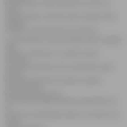
par brīvprātīgo ir lieliska iespēja darīt ko sirdij tuvu,
sastapt
līdzīgi domājošos, veikt labus darbus stiprākai Latvijai
nākamajā
simtgadē,» saka NVA direktore Evita Simsone.
Izvirzīt godināšanai «Gada brīvprātīgais 2018» brīvprātīgā
darba
veicējus vai organizatorus var jebkurš Latvijas
iedzīvotājs,
nevalstiskā organizācija, valsts vai pašvaldību iestāžu
pārstāvis.
Kandidāts jāpiesaka līdz 26. oktobrim, aizpildot
pieteikuma formu,
kas pieejama tīmekļa vietnē
http://www.brivpratigie.lv/gadabrivpratigais2018, kurā
var
iepazīties arī ar godināšanas nolikumu, vai nosūtot to uz
e-pastu