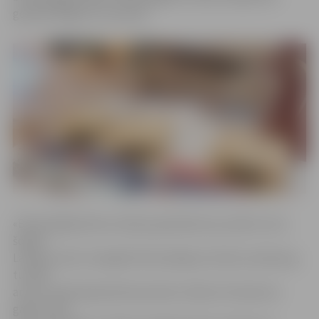
godināti Rīgā 24. novembrī.
«Brīvprātīgā darba veicējus godināsim jau piekto reizi,
šogad –
Latvijas valsts simtgadē. Brīvprātīgo kustība Latvijā aug,
turklāt
arvien vairāk šajā darbā iesaistās cilvēki arī brieduma
gados. Kļūt