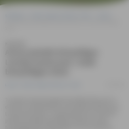
Sākumlapa
Portāla “Jelgavas Vēstnesis” arhīvs
Latvijā
Aicina pieteikt brīvprātīgos Latvijas konkursam «Gada brīvprātīgais
2018»
Klausīties
Aicina pieteikt brīvprātīgos
Latvijas konkursam «Gada
brīvprātīgais 2018»
05/10/2018
Latvijā
Portāla “Jelgavas Vēstnesis” arhīvs
Tuvojoties Starptautiskajai brīvprātīgo dienai, kas ir 5.
decembrī, Nodarbinātības valsts aģentūra (NVA) aicina
Latvijas iedzīvotājus un organizācijas līdz 26. oktobrim
pieteikt kandidātus godināšanai pasākumā «Gada
brīvprātīgais 2018». Brīvprātīgie no visas Latvijas tiks