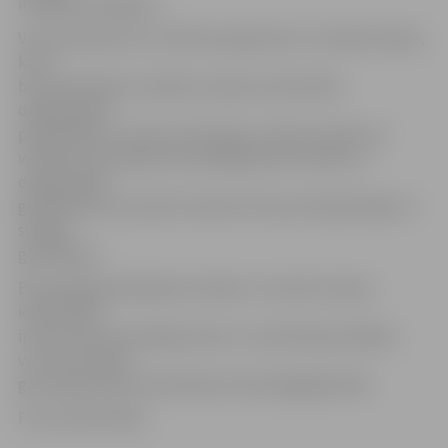
info@brivpratigie.lv.
Visus pieteikumus izvērtēs organizatoru izveidota žūrija,
kurā
būs pārstāvētas vairākas Latvijas nevalstiskās
organizācijas,
pašvaldības un valsts institūcijas. Žūrija izveidos arī
vairākas nominācijas brīvprātīgā darba veicēju un
organizētāju
godināšanai, bet paši nominanti tiks personīgi ielūgti uz
svinīgo
godināšanu.
Brīvprātīgo godināšanas mērķis ir veicināt Latvijas
iedzīvotāju
interesi par brīvprātīgo darbu un sekmēt gan dažāda
vecuma cilvēku,
gan organizāciju iesaistīšanos brīvprātīgajā darbā.
Foto: publicitātes