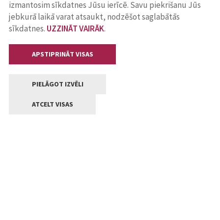
izmantosim sīkdatnes Jūsu ierīcē. Savu piekrišanu Jūs
jebkurā laikā varat atsaukt, nodzēšot saglabātās
sīkdatnes.
UZZINĀT VAIRĀK
.
APSTIPRINĀT VISAS
PIELĀGOT IZVĒLI
ATCELT VISAS
Kontakti
Jelgavas valstpilsētas pašvaldība