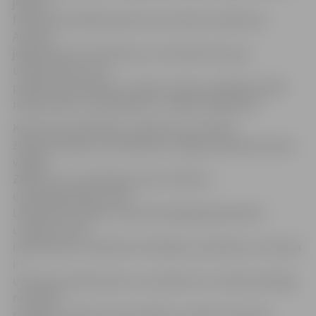
jebkura
fiziska vai juridiska persona vai arī pats uzņēmums.
Aicinām
jelgavniekus būt aktīviem un informēt mūs par
uzņēmumiem, kuri
pelnījuši novērtējumu, tāpat arī paši uzņēmēji aicināti
nekautrēties un pieteikties,» norāda L.Miķelsone.
Konkursam pieteiktos uzņēmumus izvērtēs
žūrijas komisija, kurā darbosies Jelgavas pilsētas domes
vadība,
ZRKAC un LLU pārstāvji, kā arī cilvēki no
uzņēmējdarbības vides.
L.Miķelsone skaidro, ka katrā kategorijā pieteiktie
uzņēmumi tiks
izvērtēti pēc noteiktiem kritērijiem, piemēram, cik droša
ir
uzņēmuma darba vide, vai uzņēmums ir videi draudzīgs,
ne mazāk
svarīga ir uzņēmuma reputācija, vai tajā ir inovatīvu