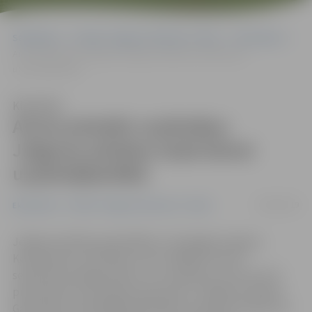
Sākumlapa
Portāla “Jelgavas Vēstnesis” arhīvs
Ekonomika
Aicina pieteikt uzņēmējus Jelgavas pilsētas Gada balvai
uzņēmējdarbībā
Klausīties
Aicina pieteikt uzņēmējus
Jelgavas pilsētas Gada balvai
uzņēmējdarbībā
04/09/2019
Ekonomika
Portāla “Jelgavas Vēstnesis” arhīvs
Jelgavas pilsētas pašvaldība un Zemgales reģiona
Kompetenču attīstības centrs (ZRKAC) līdz 30.
septembrim jelgavniekus un uzņēmējus aicina izvirzīt
pretendentus pirmajam konkursam «Jelgavas pilsētas
Gada balva uzņēmējdarbībā 2019». Konkursā uzņēmumi