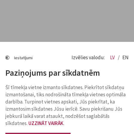
Izvēlies valodu:
LV
EN
Iestatījumi
Paziņojums par sīkdatnēm
Šī tīmekļa vietne izmanto sīkdatnes. Piekrītot sīkdatņu
izmantošanai, tiks nodrošināta tīmekļa vietnes optimāla
darbība. Turpinot vietnes apskati, Jūs piekrītat, ka
izmantosim sīkdatnes Jūsu ierīcē. Savu piekrišanu Jūs
jebkurā laikā varat atsaukt, nodzēšot saglabātās
sīkdatnes.
UZZINĀT VAIRĀK
.