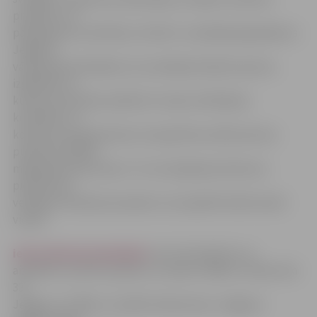
produktu un
pakalpojumu attīstība, cik liels ir uzņēmēja ieguldījums
Jelgavas
vārda popularizēšanā, vai uzņēmējs atbalsta sporta,
izglītības un
kultūras attīstību pilsētā. Ar visiem vērtēšanas
kritērijiem un
konkursa nosacījumiem var iepazīties nolikumā, kas
publicēts ZRKAC
mājaslapā www.zrkac.lv. Tur arī pieejama konkursa
pieteikuma
veidlapa. Pieteikuma anketu var aizpildīt elektroniski
vietnē
ieej.lv/balvauznemejiem
vai arī izdrukāt to un
aizpildītu nosūtīt pa pastu uz adresi: ZRKAC, Svētes iela
33,
Jelgava, LV-3001, ar norādi «Konkursam «Jelgavas