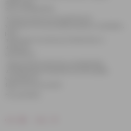
pilsētas Gada
balva uzņēmējdarbībā».
Pieteikumi konkursam tiks gaidīti līdz 30.
septembrim. Pēc tam komisija sazināsies ar uzņēmējiem,
ja būs
nepieciešams, lai vienotos par tikšanās laiku un
uzņēmuma
apmeklējumu.
Jelgavas pilsētas Gada balvas uzņēmējdarbībā
uzvarētāji ik gadu tiks godināti novembra pēdējā
ceturtdienā, un
šogad tas būs 28. novembrī.
Foto: pašvaldība
Drukāt
Dalīties