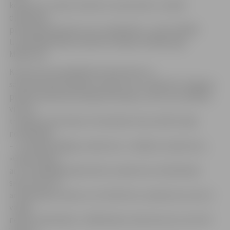
konkurss ir veids, kā mēs to varam darīt, turklāt
dalībnieku
pieteikšanā iesaistot visu sabiedrību,» atzīst ZRKAC
Uzņēmējdarbības atbalsta nodaļas vadītāja Līga
Miķelsone.
Konkursā var piedalīties komersanti un
saimnieciskās darbības veicēji, kuri ir reģistrēti Jelgavas
pilsētas administratīvajā teritorijā un veic savu darbību
vismaz
trīs gadus pēc kārtas. Pretendenti tiks vērtēti trijās
nominācijās
– «Sociāli atbildīgs uzņēmums», «Radošs uzņēmums»,
«Gada debija» –
ar trim apakšgrupām katrā: uzņēmumi ar darbinieku
skaitu līdz 10,
ar darbinieku skaitu no 11 līdz 50 un uzņēmumi, kuros ir
vairāk
nekā 51 darbinieks. «Dalībniekus konkursam var izvirzīt