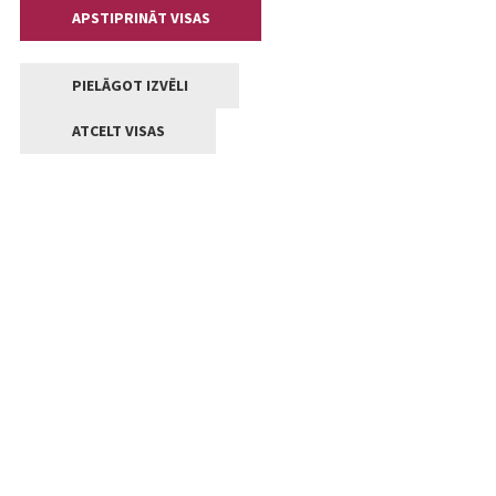
APSTIPRINĀT VISAS
PIELĀGOT IZVĒLI
ATCELT VISAS
Kontakti
Jelgavas valstpilsētas pašvaldība
Lielā iela 11, Jelgava, LV-3001
+371 63005522
pasts@jelgava.lv