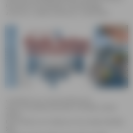
tiks vērtēti trīs nominācijās: «Sociāli atbildīgs
uzņēmums», «Radošs uzņēmums», «Gada debija».
«Uzņēmēji ir tie, uz kuriem balstās mūsu
valsts un arī pilsētas ekonomika. Tieši tāpēc ir jāsaka
paldies
tiem cilvēkiem, kuri rūpējas par mūsu kopējo labklājību.
Šāds