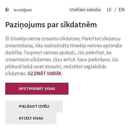
Izvēlies valodu:
LV
EN
Iestatījumi
Paziņojums par sīkdatnēm
Šī tīmekļa vietne izmanto sīkdatnes. Piekrītot sīkdatņu
izmantošanai, tiks nodrošināta tīmekļa vietnes optimāla
darbība. Turpinot vietnes apskati, Jūs piekrītat, ka
izmantosim sīkdatnes Jūsu ierīcē. Savu piekrišanu Jūs
jebkurā laikā varat atsaukt, nodzēšot saglabātās
sīkdatnes.
UZZINĀT VAIRĀK
.
APSTIPRINĀT VISAS
PIELĀGOT IZVĒLI
ATCELT VISAS