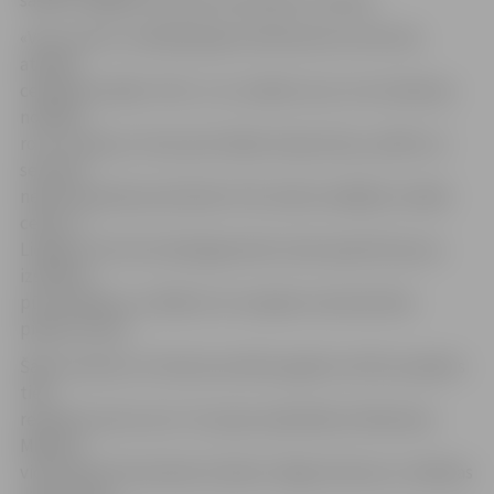
saviem mīļajiem ko īpašu amatnieku tirdziņā.
«Vivo centra» vadītāja Agnese Mārtiņkrista informē,
atklātā
ceļojošā izstāde «Pūrs» ir ar unikālu senu rotu kolekciju
no Baltu
rotu muzeja un īstas pūra lādes ekspozīciju, pildītu ar
senatnē
nepieciešamām pūrlietām. Pēc divām nedēļām izstāde
ceļos uz
Liepāju, bet tās vietā jelgavnieki varēs apskatīti jaunu
izstādi ar
pūra drānām un vēlāk arī ar senajiem saimniecības
piederumiem.
Šāds senatnei un Dziesmusvētku gadam veltīts projekts
tiek
realizēts pirmo reizi. Tas tapis sadarbībā ar Rēzeknes
Mākslas
vidusskolas Keramikas fondiem, Rīgas Dizaina un mākslas