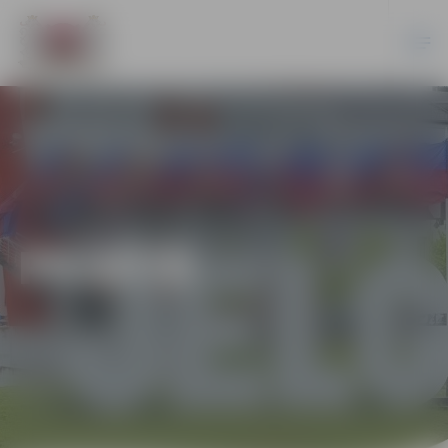
PILSĒTĀ