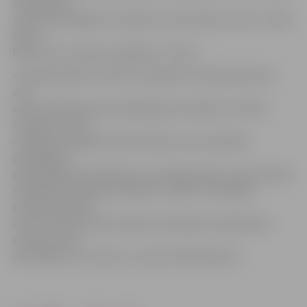
vidusskolas
Tekstilizstrādājumu fondiem, tautas tērpu centru «Senā
klēts»,
Baltu rotu muzeju un galeriju «Tornis».
«Ir klāt pavasaris. Siltuma un gaismu vēstošais laiks tā
vien
aicina rotāties gan senatnīgā, gan mūsdienu nozīmē.
Līdztekus sevis
rotāšanas iespējām tirdzniecības centra veikalos
piedāvājam
pavasarīgas aktualitātes, kas sniegs ieskatu seno latviešu
rotāšanās tradīcijās mūsdienu «mērcē». Darināsim
skaistumlietiņas
izlocīsim balsi tautas dziesmu karaokē un aplūkosim
senas jo senas
pūra lādes un to saturu,» aicina A. Mārtiņkrista.