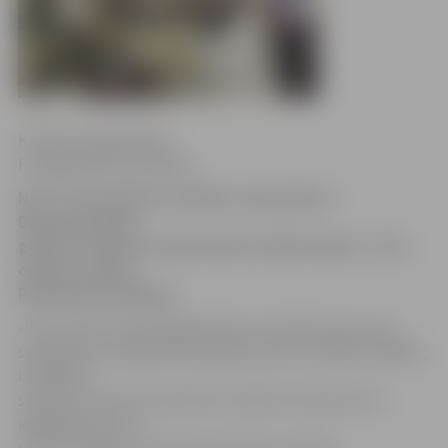
Kristīne Langenfelde
Fotogalerija: Ivars Veiliņš
No 27. marta līdz 30. aprīlim, ieskandinot
Dziesmusvētku
gadu un turpinot senlatviešu tradīciju tēmu, «Vivo
centrā» notiek
Rotāšanās pasākumi.
«Vivo centrs» aicina jelgavniekus uzzināt ko jaunu par
senlatviešu rotāšanās tradīcijām pūram veltītās izstādēs,
izmēģināt
senas un modernas tehnikas rokdarbu darbnīcās un
iegādāties sev un