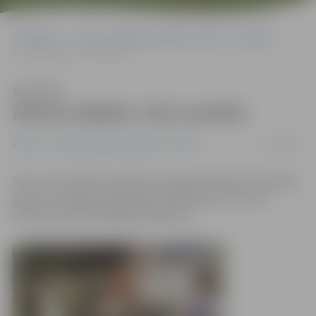
Sākumlapa
Portāla “Jelgavas Vēstnesis” arhīvs
Pilsētā
Aicina rotāties «Vivo centrā»
Klausīties
Aicina rotāties «Vivo centrā»
27/03/2008
Pilsētā
Portāla “Jelgavas Vēstnesis” arhīvs
No 27. marta līdz 30. aprīlim, ieskandinot Dziesmusvētku
gadu un turpinot senlatviešu tradīciju tēmu, «Vivo
centrā» notiek Rotāšanās pasākumi.