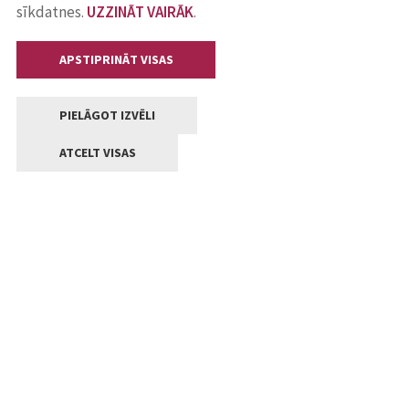
sīkdatnes.
UZZINĀT VAIRĀK
.
APSTIPRINĀT VISAS
PIELĀGOT IZVĒLI
ATCELT VISAS
Kontakti
Jelgavas valstpilsētas pašvaldība
Lielā iela 11, Jelgava, LV-3001