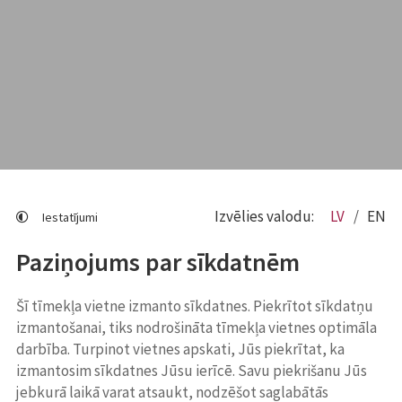
Izvēlies valodu:
LV
EN
Iestatījumi
Paziņojums par sīkdatnēm
Šī tīmekļa vietne izmanto sīkdatnes. Piekrītot sīkdatņu
izmantošanai, tiks nodrošināta tīmekļa vietnes optimāla
darbība. Turpinot vietnes apskati, Jūs piekrītat, ka
izmantosim sīkdatnes Jūsu ierīcē. Savu piekrišanu Jūs
jebkurā laikā varat atsaukt, nodzēšot saglabātās