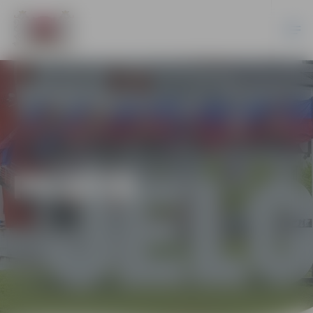
PILSĒTĀ