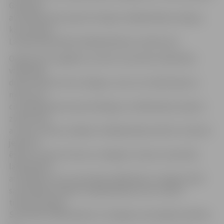
Galvenais
atcerēties līdzi paņemt derīgu makšķerēšanas atļauju,
kas noteikta
Latvijas Republikas Makšķerēšanas noteikumos.
Organizatori atgādina, ka katrs sacensību dalībnieks
vienlaicīgi
drīkst aizņemt divus āliņģus, taču ne tuvāk kā piecus
metrus no
cita dalībnieka aizņemtā āliņģa un dalībniekam atļauts
zvejot tikai
ar vienu ziemas makšķeri. Makšķerēšanai drīkst izmantot
jebkuras
ēsmas, izņemot dzīvas un beigtas zivtiņas. Sacensību
laikā atļauts
arī piebarot zivis. Sacensību dalībnieks ir tiesīgs atstāt
sacensībām ierādīto makšķerēšanas vietu tikai ar
tiesneša atļauju.
Sacensību dalībniekiem ir aizliegts savstarpēji mainīties