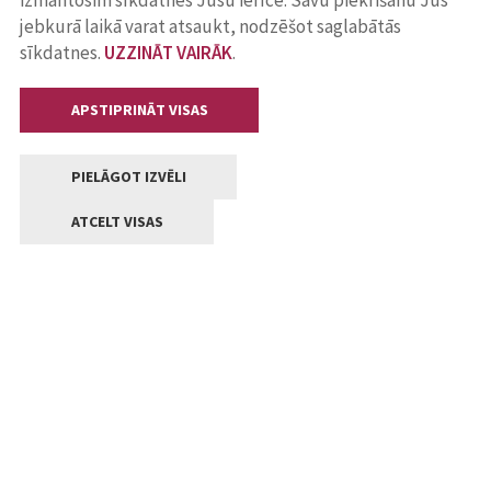
izmantosim sīkdatnes Jūsu ierīcē. Savu piekrišanu Jūs
jebkurā laikā varat atsaukt, nodzēšot saglabātās
sīkdatnes.
UZZINĀT VAIRĀK
.
APSTIPRINĀT VISAS
PIELĀGOT IZVĒLI
ATCELT VISAS
Kontakti
Jelgavas valstpilsētas pašvaldība