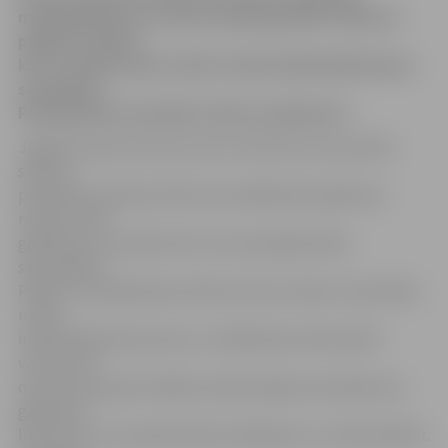
makšķerēšanas un zivju cienītāji gaidīti Līvbērzes
pagasta Tušķos,
kur uz Svētes upes notiks tradicionālās bļitkošanas
sacensības.
Pieteikšanās sacensību vietā no pulksten 8.
Jelgavas Sporta servisa centrs informē, ka sacensību
sākums
paredzēts pulksten 8.30, taču dalībnieki pasākuma
norises vietā
gaidīti jau no pulksten 8, lai var piereģistrēties
sacensībām.
Plānots, ka bļitkošana notiks četras stundas. Sacensības
notiks
individuālā konkurencē, un dalībnieki netiks dalīti
vecuma vai
dzimumu grupās. Dalības maksas šajās sacensībās nav,
galvenais
līdzi ņemt visu nepieciešamo ekipējumu un vēlmi bļitkot.