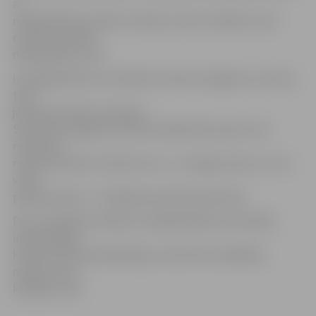
ar
makšķerēšanas rīkiem, ēsmām, ņemt no kāda un dot
citiem sacensību
dalībniekiem zivis.
Izmakšķerētās zivis nedrīkst nomest sniegā vai uz ledus,
tās ir
jāievieto kastē vai maisiņā.
Sacensību beigās sacensību dalībnieki ievieto zivis
maisiņā un
nodod tiesnesim (netīras zivis – ar sniega, ledus un cita
veida
piejaukumiem – vērtēšanai netiek pieņemtas).
Par uzvarētāju zemledus makšķerēšanas sacensībās
individuālajā
konkurencē kļūs bļitkotājs, kuram būs vislielākais
noķerto zivju
kopējais svars.