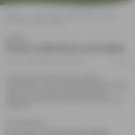
Sākumlapa
Portāla “Jelgavas Vēstnesis” arhīvs
Pilsētā
Aicina uz bļitkošanas sacensībām
Klausīties
Aicina uz bļitkošanas sacensībām
27/02/2009
Pilsētā
Portāla “Jelgavas Vēstnesis” arhīvs
Rīt, 28. februārī, pulksten 8.30 visi zemledus
makšķerēšanas un zivju cienītāji gaidīti Līvbērzes pagasta
Tušķos, kur uz Svētes upes notiks tradicionālās
bļitkošanas sacensības. Pieteikšanās sacensību vietā no
pulksten 8.
Ritma Gaidamoviča
Rīt, 28. februārī, pulksten 8.30 visi zemledus