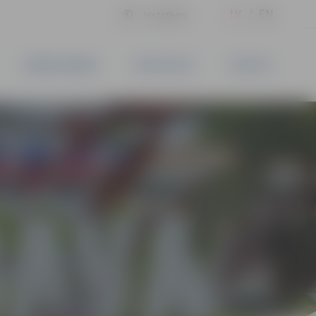
LV
EN
Iestatījumi
UZŅĒMĒJDARBĪBA
PAKALPOJUMI
KONTAKTI