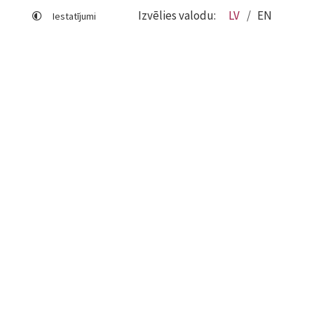
Izvēlies valodu:
LV
EN
Iestatījumi
Lapas karte
Viegli lasīt
Sociālo mediju lietošana
Sīkdatņu izmantošana