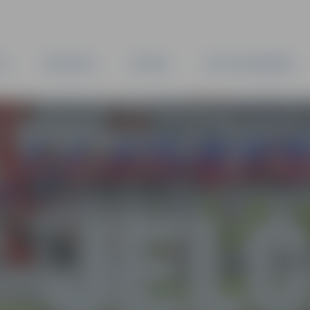
TA
PAŠVALDĪBA
IESTĀDES
KAPITĀLSABIEDRĪBAS