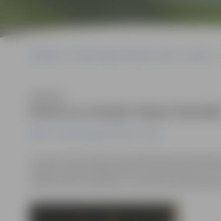
Sākumlapa
Portāla “Jelgavas Vēstnesis” arhīvs
Kultūra
Klausīties
Aicina uz Latvijas Salsas festivāl
Kultūra
Portāla “Jelgavas Vēstnesis” arhīvs
Jau sesto reizi Latvijas Salsas federācija karstasinīgu d
šogad norisināsies Rīgas pilsētas svētku laikā no 21. lī
aicināts ikviens interesents – gan Salsas lietpratēji, gan