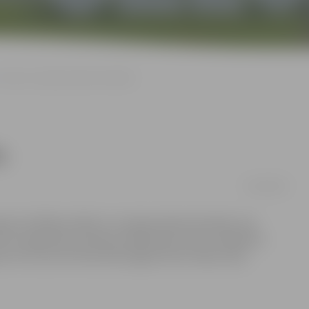
Aicina uz Latvijas Salsas festivālu
u
01/08/2009
eju cienītājus ielūdz uz Latvijas Salsas festivālu, kas
dz 23. augustam. Šo dienu laikā Salsas ritmos izdejoties
 arī tie, kas vēl tikai vēlas apgūt pirmos deju soļus.