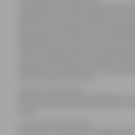
Juta Vanaga informē, ka šajās trijās dienās deju meist
pasniegs pasaulē vieni no pazīstamākajiem Salsas pas
Chiqui Dixon un Kristinas Dixon (Kubas deju stils), Oliv
Henriette (vieni no labākajiem West Cost Swing dejotā
Dānija), Miguel Verdecia (Kuba), Fabrizo (Itālija) & Be
Rodriguez (Kuba), Edie, the Salsa Freak (ASV), Tama
(Lielbritānija/ Polija) un daudzi citi, kā arī labākie dejo
Latvijas. Te arī sagaidāmi dejotāju paraugdemonstrēju
novembra krastmalā, dejas uz Salsas kuģīša un peldo
Andrejsalā, kā arī viesmākslinieku un Latvijas Salsas d
krāšņie šovi Karību jūras deju ritmos.
Jāpiebilst, ka Salsas festivāli ar
Karību jūras deju šarmu arvien populārāki kļūst ne tik
bet arī tepat Latvijā, festivālā pulcējot vairākus tūks
cilvēku.
«Latvijā Salsas festivāls tiek rīkots
jau sesto reizi. Tā ir iespēja divu dienu laikā apmeklēt 