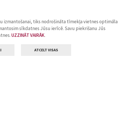
ņu izmantošanai, tiks nodrošināta tīmekļa vietnes optimāla
zmantosim sīkdatnes Jūsu ierīcē. Savu piekrišanu Jūs
atnes.
UZZINĀT VAIRĀK
.
I
ATCELT VISAS
Klientu apkalpošana
ilsētas pašvaldība
Darba laiks
, Jelgava, LV-3001
Pirmdienās
8.00 - 18.00
Otrdienās
8.00 - 17.00
22
Trešdienās
8.00 - 17.00