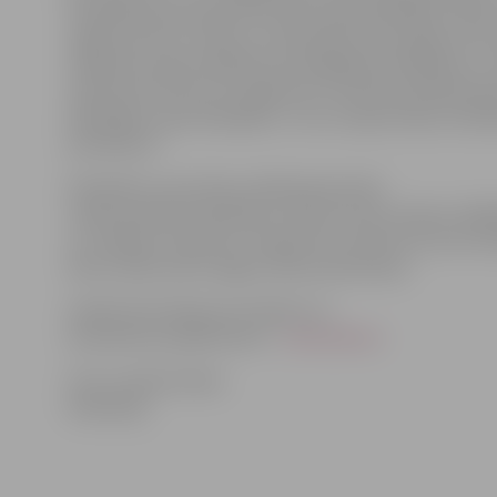
nodarbības pie pasaulē atzītiem pasniedzējiem Salsā,
regetonā, afro-cuban un citās Karību jūras dejās, bet 
izdejoties Salsas ballītēs pie labākajiem dīdžejiem un 
orķestriem līdz pat rīta gaismai. Festivāls paredzēts 
dejotājiem, gan iesācējiem,» teic Latvijas Salsas Feder
prezidente.
Paredzēts, ka šo dienu laikā kopā notiks
vairāk nekā 40 nodarbības («Reval Hotel Latvija») d
un zināšanu līmeņiem. Programma veidota tā, lai arī ie
dienu laikā varētu apgūt salsas pamatsoļus.
Vairāk informācijas par laikiem un
konkrētiem pasākumiem –
www.salsa.lv
.
Foto: Latvijas Salsas
federācija