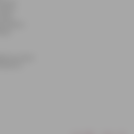
 bačatā,
vakaros
salsas
gan rūdītiem
ācijas
ažādiem vecumiem
sācēji divu