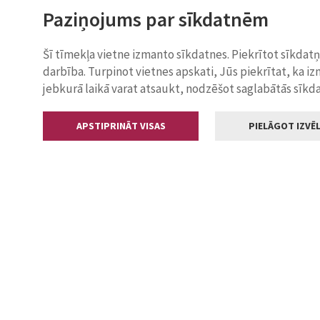
Paziņojums par sīkdatnēm
Šī tīmekļa vietne izmanto sīkdatnes. Piekrītot sīkdat
darbība. Turpinot vietnes apskati, Jūs piekrītat, ka i
jebkurā laikā varat atsaukt, nodzēšot saglabātās sīkd
APSTIPRINĀT VISAS
PIELĀGOT IZVĒL
Kontakti
Jelgavas valstp
Lielā iela 11
+371 630055