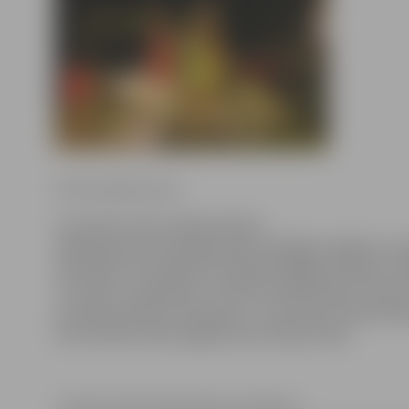
Ritma Gaidamoviča
Jau sesto reizi Latvijas Salsas
federācija karstasinīgu deju cienītājus ielūdz uz L
festivālu, kas šogad norisināsies Rīgas pilsētas sv
21. līdz 23. augustam. Šo dienu laikā Salsas ritmos
aicināts ikviens interesents – gan Salsas lietpratēji
kas vēl tikai vēlas apgūt pirmos deju soļus.
Latvijas Salsas federācijas prezidente