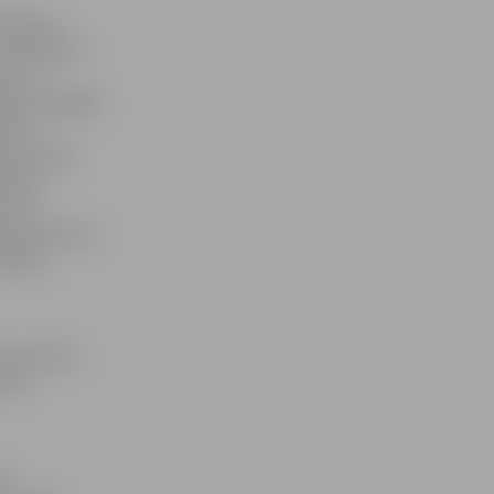
arklases
niedzējiem –
ier un
jiem, Beļģija/
amiris
mbo & Ania
tāji no
mi 11.
šās darbnīcas
ejotāju
ai pasaulē,
tošus
15