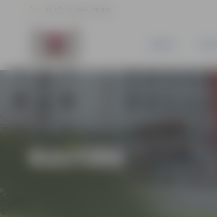
25.4 °C, 2.3 m/s, 70.4 %
JAUNUMI
PILSĒ
KULTŪRA