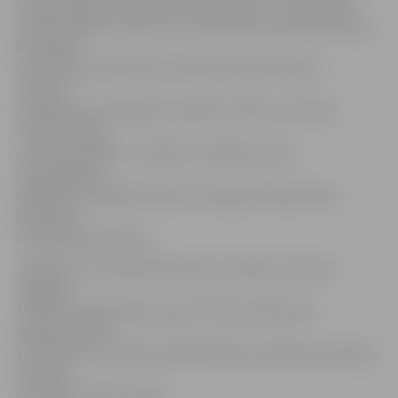
kompozīcijas ar filozofiski tēlainu ievirzi – tās neseko
tradicionālām formām, bet meklē tēmai šodienas pieeju.
Nozīmīga
vērība tiek veltīta konstruktīvai kompozīcijai un
uzbūves
risinājumam, meklējot asociatīvus tēlus un formas.
Tikpat svarīga
ir virsmas apdare – pulēto un matēto virsmu
mijiedarbība,»
mākslinieka daiļradi raksturo Jelgavas mākslinieku
biedrības
vadītājs Māris Brancis.
Jāpiebilst, ka tēlniecības darbu izstāde «Tornis 25»
Jelgavas
Svētās Trīsvienības baznīcas torņa izstāžu zālē
apskatāma līdz
31.oktobrim, savukārt tikšanās laikā, 19.oktobrī pulksten
16, ieeja
izstādē būs bez maksas.