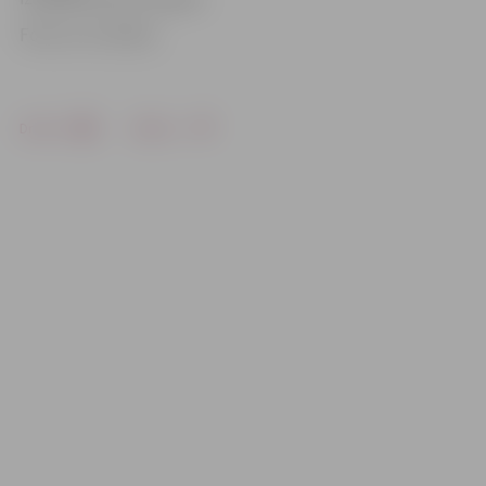
Foto: no JV arhīva
Drukāt
Dalīties