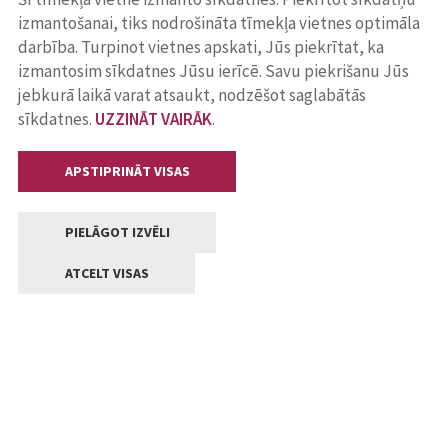
izmantošanai, tiks nodrošināta tīmekļa vietnes optimāla
darbība. Turpinot vietnes apskati, Jūs piekrītat, ka
izmantosim sīkdatnes Jūsu ierīcē. Savu piekrišanu Jūs
jebkurā laikā varat atsaukt, nodzēšot saglabātās
sīkdatnes.
UZZINĀT VAIRĀK
.
APSTIPRINĀT VISAS
PIELĀGOT IZVĒLI
ATCELT VISAS