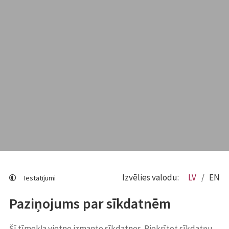
Izvēlies valodu:
LV
EN
Iestatījumi
Paziņojums par sīkdatnēm
Šī tīmekļa vietne izmanto sīkdatnes. Piekrītot sīkdatņu