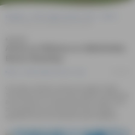
Sākumlapa
Portāla “Jelgavas Vēstnesis” arhīvs
Kultūra
Aicina uz tikšanos ar mākslinieku Bruno Strautiņu
Klausīties
Aicina uz tikšanos ar mākslinieku
Bruno Strautiņu
15/10/2017
Kultūra
Portāla “Jelgavas Vēstnesis” arhīvs
Ceturtdien, 19.oktobrī, pulksten 16 Jelgavas Svētās
Trīsvienības baznīcas tornī notiks tikšanās ar mākslinieku
Bruno Strautiņu, kura tēlniecības darbu izstāde «Tornis
25» apskatāma torņa izstāžu zālē, informē Jelgavas
reģionālā tūrisma centra pārstāve Sandra Grigorjeva.