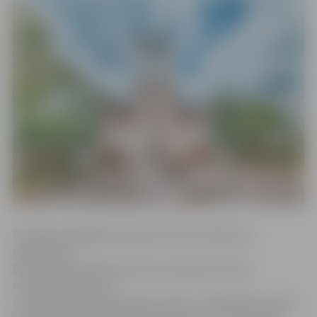
Portāls www.jelgavasvestnesis.lv jau rakstīja, ka
mākslinieka
B.Strautiņa darbi pazīstami ar neparastu formu,
neierastu skatījumu
un neparedzamu tēlniecisko valodu. «Mākslinieks veido