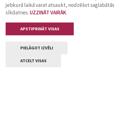
jebkurā laikā varat atsaukt, nodzēšot saglabātās
sīkdatnes.
UZZINĀT VAIRĀK
.
APSTIPRINĀT VISAS
PIELĀGOT IZVĒLI
ATCELT VISAS
Kontakti
Jelgavas valstpilsētas pašvaldība