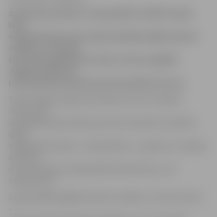
Šonakt pēc pulksten 1 ugunsgrēks izcēlās P.Lejiņa
ielas
daudzdzīvokļu namā. Ugunsdzēsēji izglāba desmit
cilvēkus, no kuriem
četri ugunsgrēkā bija cietuši un tika nogādāti
Jelgavas slimnīcā,
informē Valsts policijas pārstāve Diāna Purviņa.
VUGD Jelgavas daļas komandieris Artūrs Hroļenko
informē, ka
ugunsgrēks bija izcēlies piecstāvu kopmītņu tipa ēkā –
dega
koplietojama telpa – veļas žāvētava –, gaitenis un vairāku
dzīvokļu
durvis. Platība, ko bija pārņēmušas liesmas, ir 25
kvadrātmetri.
Ugunsdzēsēji izglābuši desmit cilvēkus, no kuriem četri
–