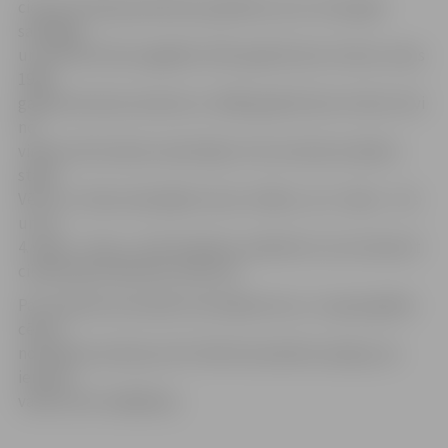
cietuši. Policijas pārstāve papildina, ka ar tvana gāzi
saindējās
un slimnīcā tika nogādāts 1947. gadā dzimis vīrietis, divas
1948.
gadā dzimušas sievietes un 1960. gadā dzimis vīrietis. Divi
no
viņiem vēl atrodas reanimācijā. «Visi cietušie atradās 2.
stāvā.
Vēl no 2. stāva evakuējām vienu cilvēku, no 1. stāva – trīs
un no
4. stāva – divus,» tā A.Hroļenko, piebilstot, ka visi desmit
cilvēki bijuši alkohola reibumā.
Par notikušo ierosināts kriminālprocess, un ugunsgrēka
cēloni
noskaidros policija, bet VUGD komandieris pieļauj, ka
iemesls
varētu būt smēķēšana.