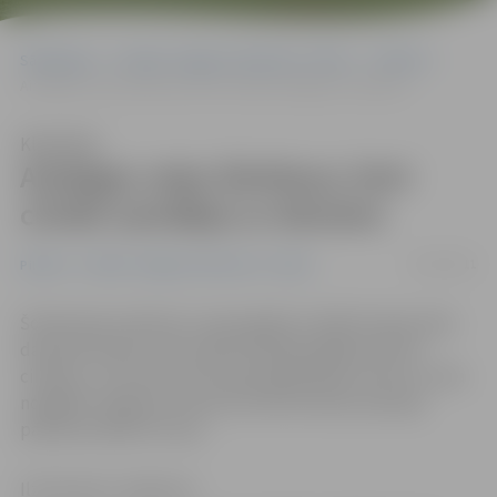
Sākumlapa
Portāla “Jelgavas Vēstnesis” arhīvs
Pilsētā
Aizdegas veļas žāvētava; četri cilvēki saindējas ar dūmiem
Klausīties
Aizdegas veļas žāvētava; četri
cilvēki saindējas ar dūmiem
19/10/2011
Pilsētā
Portāla “Jelgavas Vēstnesis” arhīvs
Šonakt pēc pulksten 1 ugunsgrēks izcēlās P.Lejiņa ielas
daudzdzīvokļu namā. Ugunsdzēsēji izglāba desmit
cilvēkus, no kuriem četri ugunsgrēkā bija cietuši un tika
nogādāti Jelgavas slimnīcā, informē Valsts policijas
pārstāve Diāna Purviņa.
Ilze Knusle-Jankevica