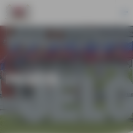
PILSĒTĀ