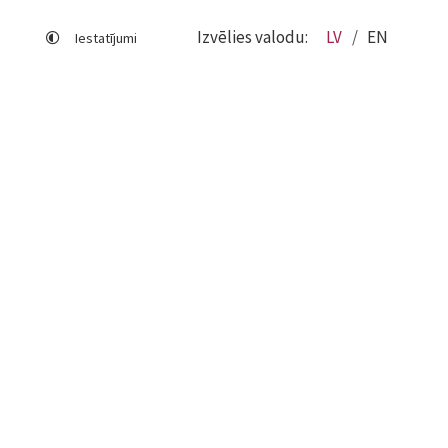
Izvēlies valodu:
LV
EN
Iestatījumi
Lapas karte
Viegli lasīt
Sociālo mediju lietošana
Sīkdatņu izmantošana