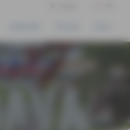
LV
EN
Iestatījumi
UZŅĒMĒJDARBĪBA
PAKALPOJUMI
KONTAKTI