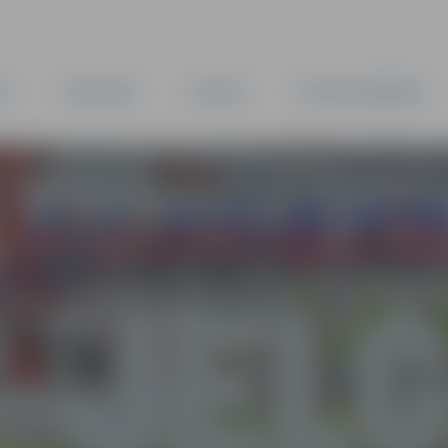
TA
PAŠVALDĪBA
IESTĀDES
KAPITĀLSABIEDRĪBAS