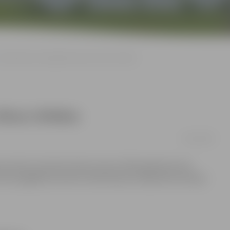
Aizdomās par slepkavību aiztur divus vīriešus
ivus vīriešus
10/01/2009
as ielā ar durtām brūcēm atrasts 1935. gadā dzimuša
 tika nogādāta slimnīcā. Aizdomās par slepkavību policija