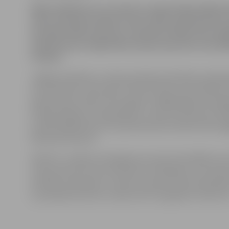
Vakar pulksten 21.12 vienā no saimniecības ēkām 
ielā ar durtām brūcēm atrasts 1935. gadā dzimuša v
savukārt kāda sieviete ar durtām brūcēm tika nog
Aizdomās par slepkavību policija operatīvi aizturē
vīriešus.
Jelgavas pilsētas un rajona policijas pārvaldes priekš
Ieva Sietniece informē, ka vēl tiks lemts par drošības 
piemērošanu abiem 1971. gadā un 1968. gadā dzimušaji
Policija pieļauj, ka slepkavība ir notikusi sadzīves konf
jo 1957. gadā dzimusī cietušā sieviete slimnīcā tika n
alkohola reibumā.
Šobrīd ir uzsākts kriminālprocess pēc Krimināllikuma 
citas personas tīšu prettiesisku nonāvēšanu, kas pare
brīvības atņemšanu uz laiku no pieciem līdz piecpad
ar policijas kontroli uz laiku līdz trim gadiem vai bez tā