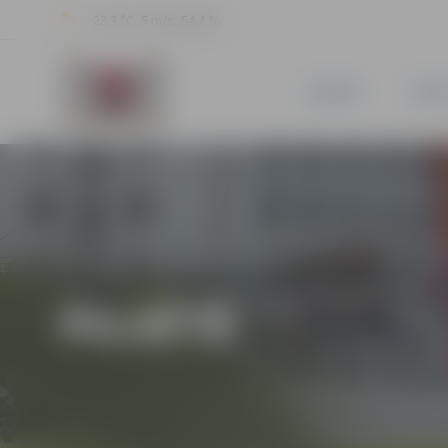
23.3 °C, 5 m/s, 54.4 %
JAUNUMI
PILSĒ
PILSĒTĀ