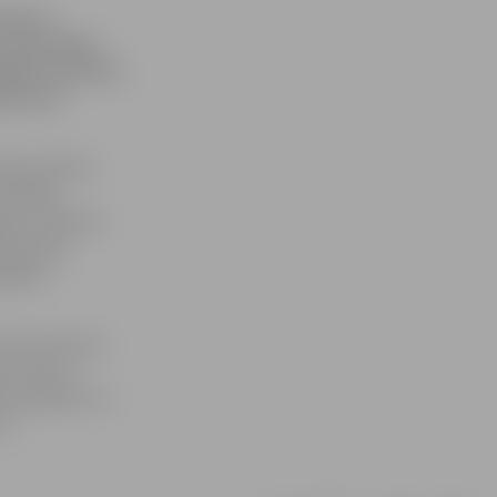
Vasaras
īrieša līķis,
ādāta slimnīcā.
ja divus
nieka palīdze
līdzekļa
em vīriešiem.
likta dēļ,
ogādāta
116. panta par
dz sodu ar
smit gadiem un
s.