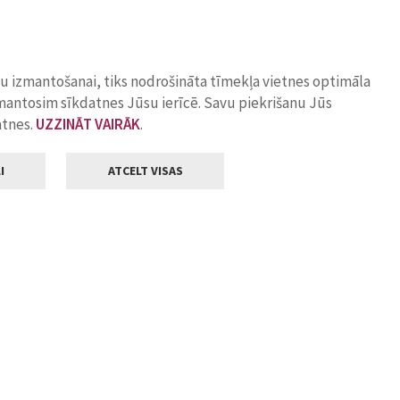
ņu izmantošanai, tiks nodrošināta tīmekļa vietnes optimāla
zmantosim sīkdatnes Jūsu ierīcē. Savu piekrišanu Jūs
atnes.
UZZINĀT VAIRĀK
.
I
ATCELT VISAS
Klientu apkalpošana
ilsētas pašvaldība
Darba laiks
, Jelgava, LV-3001
Pirmdienās
8.00 - 18.00
Otrdienās
8.00 - 17.00
22