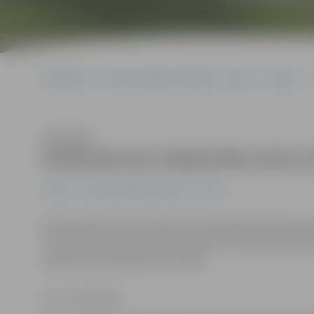
Sākumlapa
Portāla “Jelgavas Vēstnesis” arhīvs
Pilsētā
Klausīties
Aizdomās par slepkavību aiztur d
Pilsētā
Portāla “Jelgavas Vēstnesis” arhīvs
Vakar pulksten 21.12 vienā no saimniecības ēkām Vasar
vīrieša līķis, savukārt kāda sieviete ar durtām brūcēm
operatīvi aizturēja divus vīriešus.
Arturs Neikšāns