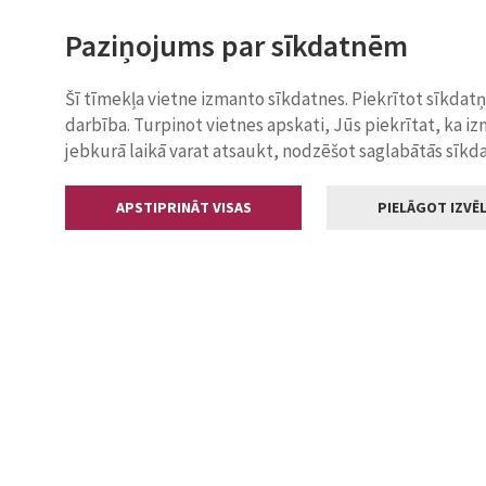
Paziņojums par sīkdatnēm
Šī tīmekļa vietne izmanto sīkdatnes. Piekrītot sīkdat
darbība. Turpinot vietnes apskati, Jūs piekrītat, ka i
jebkurā laikā varat atsaukt, nodzēšot saglabātās sīkd
APSTIPRINĀT VISAS
PIELĀGOT IZVĒL
Kontakti
Jelgavas valstp
Lielā iela 11
+371 630055