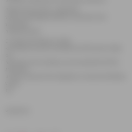
Pašlaik tiek precizēts, cik ilgā laikā
veiktas noziedzīgās darbības ar narkotisko vielu
saturošiem
medikamentiem.
D.Jukāma informēja, ka ir sākts
kriminālprocess pēc Krimināllikuma 253/1.panta 1.daļas
par
narkotisko vielu realizāciju, par ko paredzēta brīvības
atņemšana
uz laiku no pieciem līdz 10 gadiem ar mantas konfiskāciju
vai bez
tās.
www.leta.lv