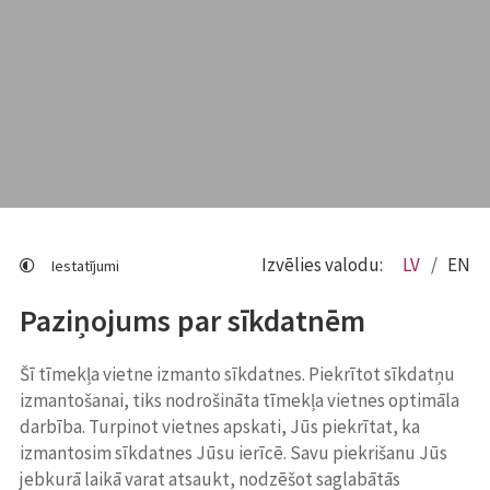
Izvēlies valodu:
LV
EN
Iestatījumi
Paziņojums par sīkdatnēm
Šī tīmekļa vietne izmanto sīkdatnes. Piekrītot sīkdatņu
izmantošanai, tiks nodrošināta tīmekļa vietnes optimāla
darbība. Turpinot vietnes apskati, Jūs piekrītat, ka
izmantosim sīkdatnes Jūsu ierīcē. Savu piekrišanu Jūs
jebkurā laikā varat atsaukt, nodzēšot saglabātās