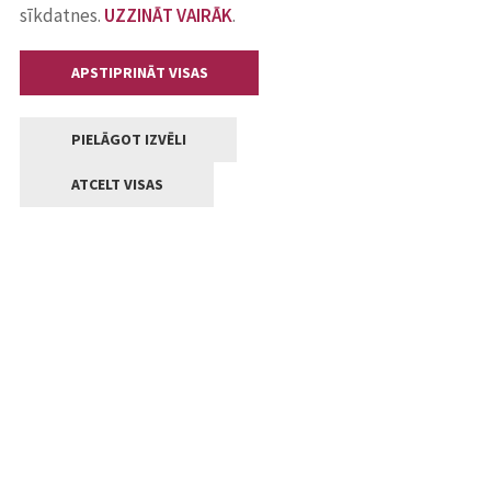
sīkdatnes.
UZZINĀT VAIRĀK
.
APSTIPRINĀT VISAS
PIELĀGOT IZVĒLI
ATCELT VISAS
Kontakti
Jelgavas valstpilsētas pašvaldība
Lielā iela 11, Jelgava, LV-3001