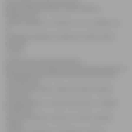
Kā pastāstīja D.Jukāma, sieviete jau
ilgstoši realizējusi dažādus stipras iedarbības
medikamentus –
morfiju, diazepāmu, tramadolu un citus. Iespējams, ka
šie
noziedzīgā ceļā iegūtie medikamenti vēlāk nonākuši
Valmieras
cietumā.
Medikamentus slimnīcas darbiniece
ieguvusi, izdalot mazākas devas slimniekiem, kas slimo ar
onkoloģiskām saslimšanām. Piemēram, ja slimniekam
nozīmētā deva ir
divas ampulas morfija, mediķe slimniekam injicējusi
vienu, piecu
pretsāpju plāksteru vietā izmantojusi divus. Tādējādi
slimnieki nav
saņēmuši pietiekamu zāļu devu, turklāt ir pārkāpti
stingrās
uzskaites medikamentu izlietošanas noteikumi.