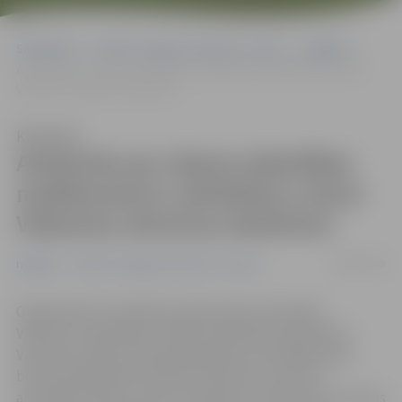
Sākumlapa
Portāla “Jelgavas Vēstnesis” arhīvs
Izglītība
Aizdomās par stipras iedarbības medikamentu realizēšanu aiztur
Vidzemes slimnīcas darbinieci
Klausīties
Aizdomās par stipras iedarbības
medikamentu realizēšanu aiztur
Vidzemes slimnīcas darbinieci
14/08/2008
Izglītība
Portāla “Jelgavas Vēstnesis” arhīvs
Organizētās noziedzības apkarošanas pārvaldes
Vidzemes reģionālās nodaļas darbinieki sadarbībā ar
Valmieras rajona policijas pārvaldes Kriminālpolicijas
biroja darbiniekiem Valmierā Vidzemes slimnīcā
aizturējuši kādu slimnīcas darbinieci aizdomās par stipras