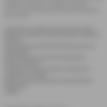
iedarbības medikamentu realizēšanu, informēja
Valmieras rajona policijas pārvaldes priekšnieka palīdze
Dace Jukāma.
Organizētās noziedzības apkarošanas pārvaldes
Vidzemes reģionālās nodaļas darbinieki sadarbībā ar
Valmieras
rajona policijas pārvaldes Kriminālpolicijas biroja
darbiniekiem
Valmierā Vidzemes slimnīcā aizturējuši kādu
slimnīcas darbinieci
aizdomās par stipras iedarbības medikamentu
realizēšanu, informēja
Valmieras rajona policijas pārvaldes priekšnieka
palīdze Dace
Jukāma.