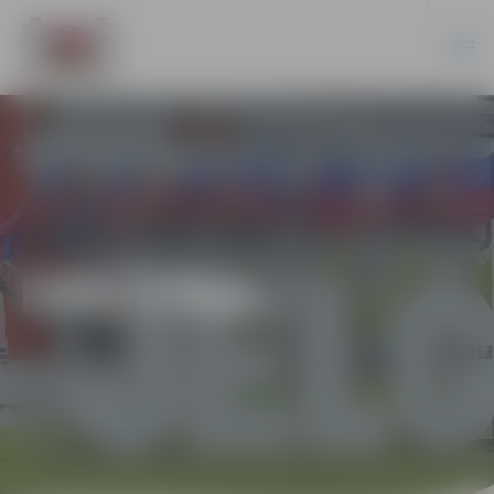
IZGLĪTĪBA