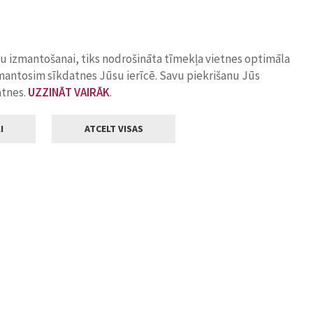
ņu izmantošanai, tiks nodrošināta tīmekļa vietnes optimāla
zmantosim sīkdatnes Jūsu ierīcē. Savu piekrišanu Jūs
atnes.
UZZINĀT VAIRĀK
.
I
ATCELT VISAS
Klientu apkalpošana
ilsētas pašvaldība
Darba laiks
, Jelgava, LV-3001
Pirmdienās
8.00 - 18.00
Otrdienās
8.00 - 17.00
22