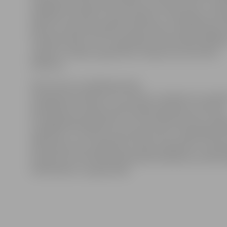
nedēļā Ekonomikas fakultātē promocijas darbu «Profe
izglītības attīstība Latvijas reģionos» veiksmīgi aizstā
doktora zinātnisko grādu ekonomikas zinātnēs ieguva
Tālivaldis Sēja, kurš ir augstākās profesionālās izglītī
maģistra studiju programmas «Karjeras konsultants»
direktors.
Doktoranta izstrādātajā darbā
atspoguļotie pētījumu rezultāti un ieteikumi ir prakti
pielietojami Latvijas profesionālās izglītības attīstība
stratēģiskajā plānošanā un strukturālo pārmaiņu sag
Izglītības un zinātnes ministrijas līmenī, reģionālās at
plānošanā, jaunu izglītības studiju programmu veido
programmu attīstības plānošanā arodskolās, profesio
vidusskolās un augstskolās.