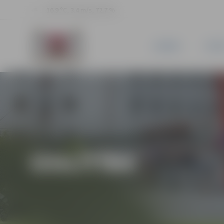
16.9 °C, 3.4 m/s, 72.7 %
JAUNUMI
PILSĒ
IZGLĪTĪBA