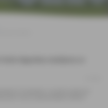
rapša eļļu izmantošanu
 fosilo degvielas maisījumu ar
04/11/2008
kultātē (LLU TF) piektdien, 7. novembrī, pulksten 10
jas darbu «Fosilo un augu eļļu degvielu maisījumi