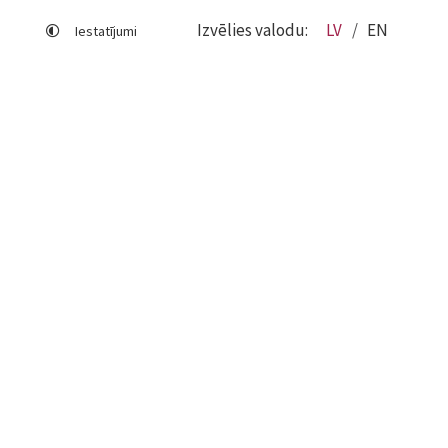
Izvēlies valodu:
LV
EN
Iestatījumi
Lapas karte
Viegli lasīt
Sociālo mediju lietošana
Sīkdatņu izmantošana