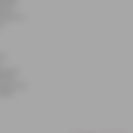
sionālās
vēja un
 doktorants
bas
ski
s
atavošanā
tīstības
šanā un esošo
nālajās