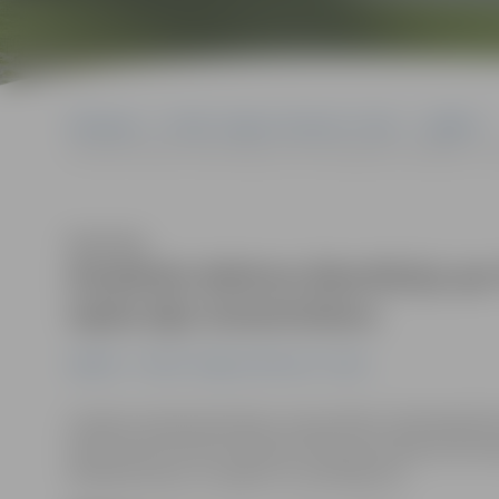
Sākumlapa
Portāla “Jelgavas Vēstnesis” arhīvs
Izglītība
Aizstāvēs doktora disertāciju par fosilo degvielas maisījumu ar 
Klausīties
Aizstāvēs doktora disertāciju par
rapša eļļu izmantošanu
Izglītība
Portāla “Jelgavas Vēstnesis” arhīvs
Latvijas Lauksaimniecības universitātes Tehniskajā fa
doktorante Kristīne Zihmane-Rītiņa aizstāvēs promoci
dīzeļmotoriem, to izpēte un novērtējums».