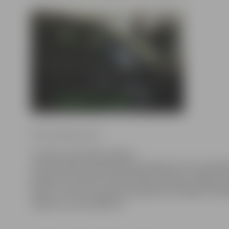
Ritma Gaidamoviča
Latvijas Lauksaimniecības
universitātes Tehniskajā fakultātē (LLU TF) piekt
pulksten 10 doktorante Kristīne Zihmane-Rītiņa a
darbu «Fosilo un augu eļļu degvielu maisījumi dīz
izpēte un novērtējums».