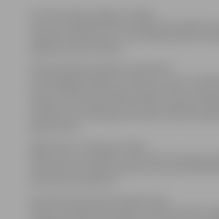
LLU Preses daļas vadītājs Juris Kālis
informē, ka šajā darbā pētīts dažādu fosilo degvielas 
rapša eļļu izmantojums un tas izstrādāts doktora zinā
iegūšanai inženierzinātnēs.
Darbā noskaidrotas degvielu kvalitatīvās
un ekoloģiskās īpašības, to ietekme uz motoru darbīb
kā arī izstrādāts matemātisks modelis fosilo un augu e
maisījumu izmatošanas efektivitātes noteikšanai. Tāpa
bezatkritumu tehnoloģija rapšu eļļas maisījuma degvi
pagatavošanai.
Šogad šis jau ir sestais promocijas
darbs, kas LLU izstrādāts un noformēts ar Eiropas Sav
Sociālā fonda finansiālu atbalstu, bet universitātē k
sākuma būs aizstāvēti 15.
Visvairāk promocijas darbu šogad, kopā
desmit, aizstāvēti ekonomikas un inženierzinātnēs. Pa