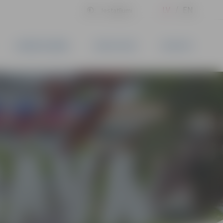
LV
EN
Iestatījumi
UZŅĒMĒJDARBĪBA
PAKALPOJUMI
KONTAKTI