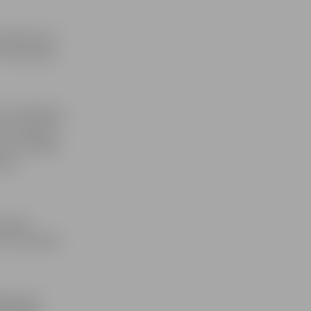
maisījumu ar
tniskā grāda
as rādītājiem,
ļļu degvielu
t izstrādāta
elas
ienības
opā kopš gada
gājušajā