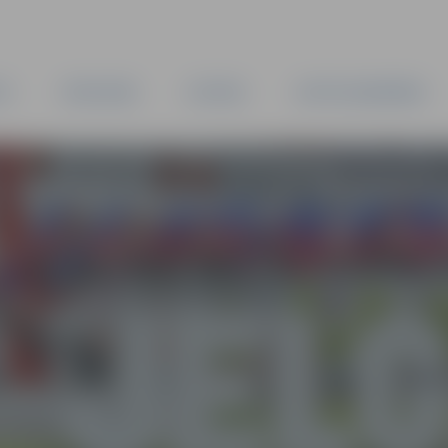
TA
PAŠVALDĪBA
IESTĀDES
KAPITĀLSABIEDRĪBAS