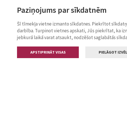
Paziņojums par sīkdatnēm
Šī tīmekļa vietne izmanto sīkdatnes. Piekrītot sīkdat
darbība. Turpinot vietnes apskati, Jūs piekrītat, ka i
jebkurā laikā varat atsaukt, nodzēšot saglabātās sīkd
APSTIPRINĀT VISAS
PIELĀGOT IZVĒL
Kontakti
Jelgavas valstp
Lielā iela 11
+371 630055