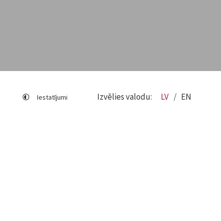
Izvēlies valodu:
LV
EN
Iestatījumi