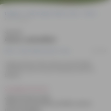
Sākumlapa
Portāla “Jelgavas Vēstnesis” arhīvs
Pilsētā
Aiztur narkodīleri
Klausīties
Aiztur narkodīleri
01/10/2008
Pilsētā
Portāla “Jelgavas Vēstnesis” arhīvs
Jelgavā policijai otrdien izdevies aizturēt kārtējo
narkodīleri, pie kura atrasta marihuāna, heroīns un
tabletes.
www.jelgavasvestnesis.lv
Jelgavā policijai otrdien
izdevies aizturēt kārtējo narkodīleri, pie kura
atrasta marihuāna,