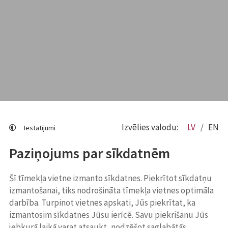
Izvēlies valodu:
LV
EN
Iestatījumi
Paziņojums par sīkdatnēm
Šī tīmekļa vietne izmanto sīkdatnes. Piekrītot sīkdatņu
izmantošanai, tiks nodrošināta tīmekļa vietnes optimāla
darbība. Turpinot vietnes apskati, Jūs piekrītat, ka
izmantosim sīkdatnes Jūsu ierīcē. Savu piekrišanu Jūs
jebkurā laikā varat atsaukt, nodzēšot saglabātās