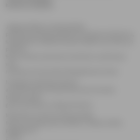
heroīns un tabletes.
Jelgavas pilsētas un rajona policijas
pārvaldes priekšnieka palīdzē Ieva Sietniece informē, ka,
sadarbojoties vairākām policijas iestādēm, ap otrdien, ap
pulksten
9.30 uz aizdomu pamata par narkotisko un psihotropo
vielu
realizāciju aizturēts kāds 1978. gadā dzimis vīrietis.
Nozieguma izdarīšanas brīdī pie
aizturētā atrastas 123 psihotropo vielu saturošas
tabletes, deviņi
grami marihuānas un 0,8 grami heroīna.
Marihuānas un heroīna vērtība melnajā
tirgū var sasniegt aptuveni 200 latu. Tablešu vērtība
pagaidām nav
zināma.