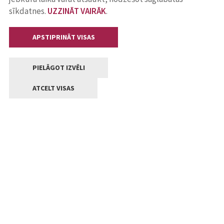
sīkdatnes.
UZZINĀT VAIRĀK
.
APSTIPRINĀT VISAS
PIELĀGOT IZVĒLI
ATCELT VISAS
Kontakti
Jelgavas valstpilsētas pašvaldība
Lielā iela 11, Jelgava, LV-3001