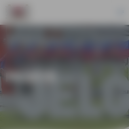
PILSĒTĀ