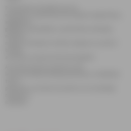
Policija sākusi kriminālprocesu par
narkotisko un psihotropo vielu neatļautu izgatavošanu,
iegādāšanos,
glabāšanu, pārvadāšanu un pārsūtīšanu realizācijas
nolūkā un
neatļautu realizāciju. Par šādu noziegumu var sodīt ar
brīvības
atņemšanu no pieciem līdz desmit gadiem.
Aizturētais ievietots izolatorā un tiek
lemts par drošības līdzekļa piemērošanu. Izmeklēšanā
tiks arī
pārbaudīts, vai vīrietis nav saistīts ar citu noziedzīgu
nodarījumu
izdarīšanu.