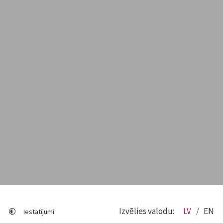
Izvēlies valodu:
LV
EN
Iestatījumi