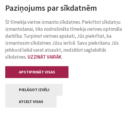
Paziņojums par sīkdatnēm
Šī tīmekļa vietne izmanto sīkdatnes. Piekrītot sīkdatņu
izmantošanai, tiks nodrošināta tīmekļa vietnes optimāla
darbība. Turpinot vietnes apskati, Jūs piekrītat, ka
izmantosim sīkdatnes Jūsu ierīcē. Savu piekrišanu Jūs
jebkurā laikā varat atsaukt, nodzēšot saglabātās
sīkdatnes.
UZZINĀT VAIRĀK
.
APSTIPRINĀT VISAS
PIELĀGOT IZVĒLI
ATCELT VISAS