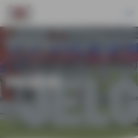
PILSĒTĀ