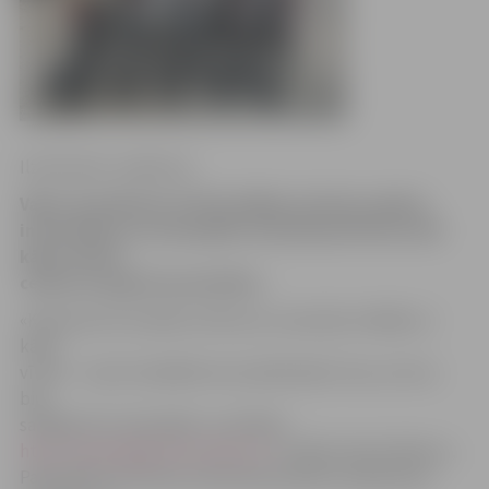
Ilze Knusle-Jankevica
Vakar ap pulksten 15 Pašvaldības policija saņēma
informāciju, ka velosipēdu stāvlaukumā Pasta ielā
kāds vīrietis
cenšas nozagt braucamrīkus.
«Kad policisti ieradās notikuma, izsaucējs norādīja uz
kādu
vīrieti – viņš ar knaiblēm esot pārkniebis trosi, ar kuru
bija
saslēgti divi velosipēdi,» portālam
http://www.jelgavasvestnesis.lv/
norāda Sandra Reksce,
Pašvaldības policijas priekšnieka palīdze sabiedrisko