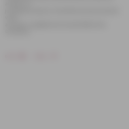
attiecību un
juridiskajos jautājumos. Pašvaldības policijas darbinieki
vīrieti
aizturēja un nogādāja Valsts policijā tālākai lietas
izskatīšanai.
Drukāt
Dalīties