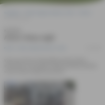
Sākumlapa
Portāla “Jelgavas Vēstnesis” arhīvs
Pilsētā
Aiztur riteņu zagli
Klausīties
Aiztur riteņu zagli
06/07/2009
Pilsētā
Portāla “Jelgavas Vēstnesis” arhīvs
Vakar ap pulksten 15 Pašvaldības policija saņēma
informāciju, ka velosipēdu stāvlaukumā Pasta ielā kāds
vīrietis cenšas nozagt braucamrīkus.