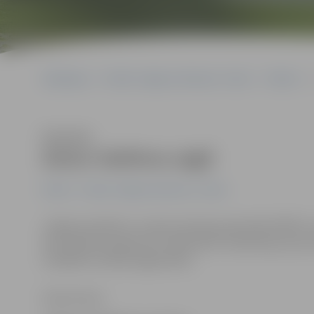
Sākumlapa
Portāla “Jelgavas Vēstnesis” arhīvs
Pilsētā
Klausīties
Aiztur telefonu zagli
Pilsētā
Portāla “Jelgavas Vēstnesis” arhīvs
Jelgavas pilsētas un rajona policijas pārvaldē (PRPP) 
kas izdarītas augustā un septembrī. Aizdomās par abu 
vairākkārt tiesātu jelgavnieku.
Zane Auziņa