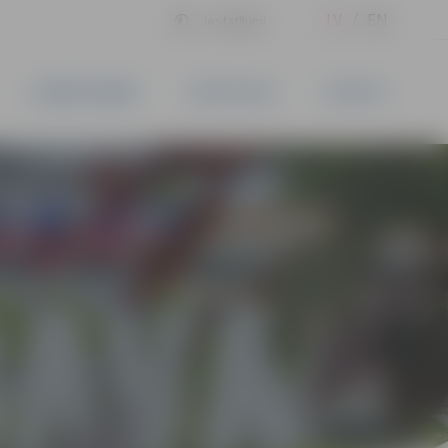
LV
EN
Iestatījumi
UZŅĒMĒJDARBĪBA
PAKALPOJUMI
KONTAKTI