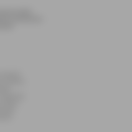
cesi par mobilo
mbrī. Aizdomās par
priekš
 vakarā šā
kur 200 latu
 gadā
. augustā ap
is «Nokia
s kādai
odarot