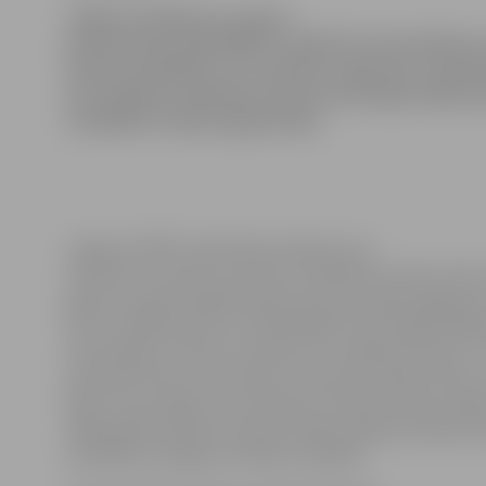
Jelgavas pilsētas un rajona
policijas pārvaldē (PRPP) uzsākti divi kriminālpro
tālruņu zādzībām, kas izdarītas augustā un septe
abu zādzību izdarīšanu policija aizturējusi kādu ie
vairākkārt tiesātu jelgavnieku.
Jelgavas PRPP priekšnieka palīdze Ieva
Sietniece informē, ka viena no zādzībām notikusi vēlu
gada 14. augustā kādā Satiksmes ielas mājas pagalmā, 
vērts mobilais tālrunis «Nokia 6500» tika nozagts 1985.
dzimušajam vīrietim. Savukārt otra zādzība notikusi 7
pulksten diviem naktī Asteru ielā, kad mobilais tālrun
6233» tika nozagts no dzīvokļa. Šis telefons bija nozagt
1989. gadā dzimušai sievietei mājas pasākuma laikā, n
materiālo zaudējumu 149 latu apmērā.