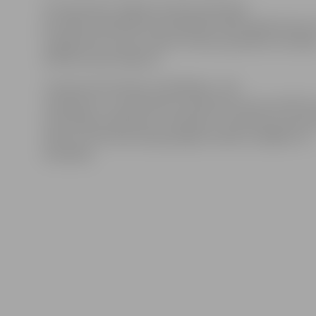
29. septembrī Jelgavas policija aizdomās
par abām zādzībām aizturēja kādu 1987. gadā dzimušu 
ir agrāk divas reizes tiesāts. Vīrietim piemērots drošīb
līdzeklis apcietinājums.
Turpinot pirmstiesas izmeklēšanu, tiks
noskaidrots, vai aizdomās turētā persona nav saistīta a
noziedzīgu nodarījumu izdarīšanu. Savukārt jau piem
tālruņus vīrietis jau bija paspējis realizēt, ieķīlājot tos
lombardā.