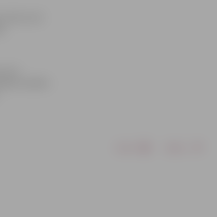
vīrieti, kurš
as
r citu
inētos mobilos
Drukāt
Dalīties