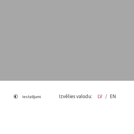
Izvēlies valodu:
LV
EN
Iestatījumi