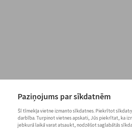
Paziņojums par sīkdatnēm
Šī tīmekļa vietne izmanto sīkdatnes. Piekrītot sīkdat
darbība. Turpinot vietnes apskati, Jūs piekrītat, ka i
jebkurā laikā varat atsaukt, nodzēšot saglabātās sīkd