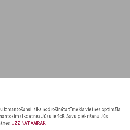
ņu izmantošanai, tiks nodrošināta tīmekļa vietnes optimāla
zmantosim sīkdatnes Jūsu ierīcē. Savu piekrišanu Jūs
atnes.
UZZINĀT VAIRĀK
.