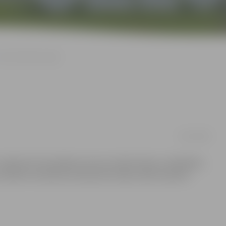
Aiztur telefonu zagli
02/10/2008
uzsākti divi kriminālprocesi par mobilo tālruņu zādzībām,
zādzību izdarīšanu policija aizturējusi kādu iepriekš