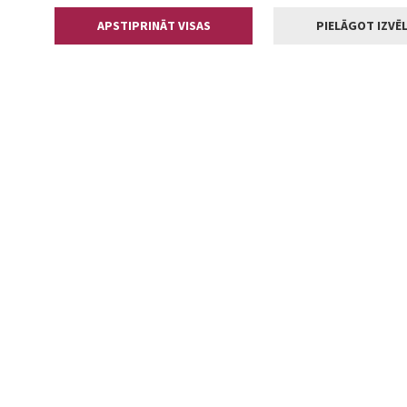
APSTIPRINĀT VISAS
PIELĀGOT IZVĒL
Kontakti
Jelgavas valstp
Lielā iela 11
+371 630055
pasts@jelga
2002-2026 jelgava.lv