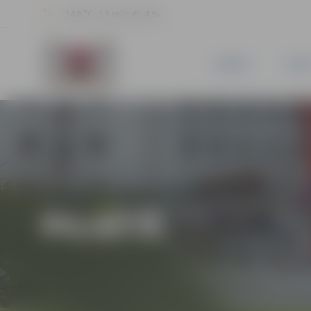
24.8 °C, 2.1 m/s, 61.4 %
JAUNUMI
PILSĒ
PILSĒTĀ