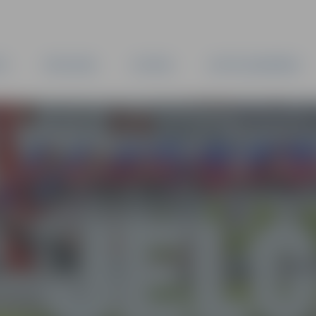
TA
PAŠVALDĪBA
IESTĀDES
KAPITĀLSABIEDRĪBAS