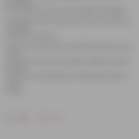
konfiskāciju,
vai ar naudas sodu līdz simt minimālajām mēnešalgām.
Izmeklēšanas laikā tiks pārbaudīta personu saistība citu
noziedzīgo
nodarījumu izdarīšanā.
Policija aicina iedzīvotājus neuzticēties personām, kuras,
zvanot
pa tālruņiem, informē par radinieku nokļūšanu nelaimē,
savukārt,
lai izvairītos no nepatikšanām, esot jāsamaksā noteikta
naudas
summa.
Drukāt
Dalīties