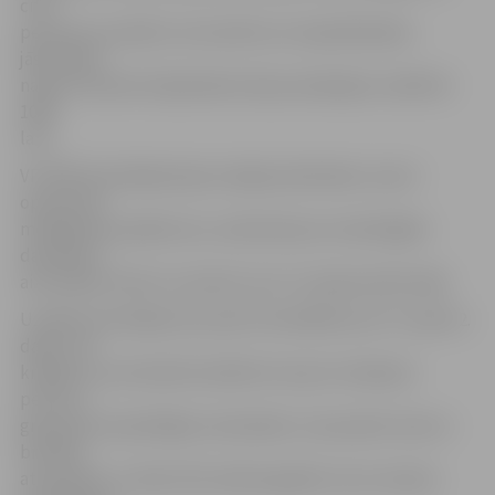
citai
personai, savukārt, lai izvairītos no nepatikšanām,
jāsamaksā
nauda. Sieviete krāpniekiem bija samaksājusi vairāk kā
1000
latu.
VP ZRP Kriminālpolicijas nodaļas darbinieki, veicot
operatīvās
meklēšanas pasākumus, aizdomās par noziedzīgām
darbībām,
aizturējuši vīrieti un sievieti, kuri ir Latvijas iedzīvotāji.
Uzsākts kriminālprocess pēc Krimināllikuma 177. panta 2.
daļas «Par
krāpšanu, ja tā izdarīta atkārtoti vai ja to izdarījusi
personu
grupa pēc iepriekšējas vienošanās», kas paredz sodu ar
brīvības
atņemšanu uz laiku līdz sešiem gadiem vai ar mantas