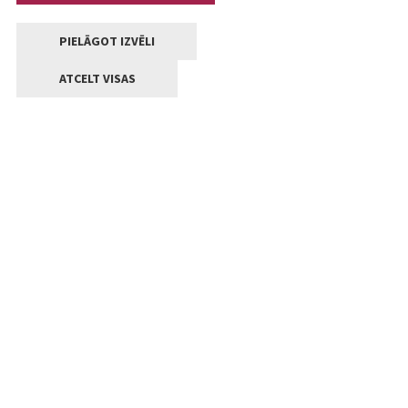
PIELĀGOT IZVĒLI
ATCELT VISAS
Kontakti
Jelgavas valstpilsētas pašvaldība
Lielā iela 11, Jelgava, LV-3001
+371 63005522
pasts@jelgava.lv