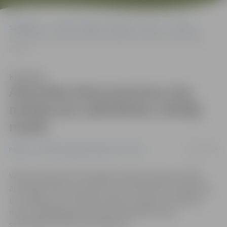
Sākumlapa
Portāla “Jelgavas Vēstnesis” arhīvs
Pilsētā
Aizturētas divas personas, kas, melojot par radiniekiem, izkrāpj
naudu
Klausīties
Aizturētas divas personas, kas,
melojot par radiniekiem, izkrāpj
naudu
02/12/2010
Pilsētā
Portāla “Jelgavas Vēstnesis” arhīvs
Valsts policijas (VP) Zemgales reģiona pārvalde (ZRP)
aizturējusi divas personas, kuras, piezvanot pa telefonu
un melojot par tuvinieka nelaimi, izspiež no cilvēkiem
naudu. Šajā gadījumā cietusī krāpniekiem bija
samaksājusi vairāk nekā 1000 latu.