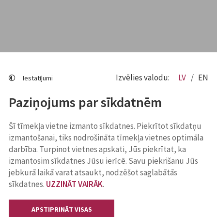
Izvēlies valodu:
LV
EN
Iestatījumi
Paziņojums par sīkdatnēm
Šī tīmekļa vietne izmanto sīkdatnes. Piekrītot sīkdatņu
izmantošanai, tiks nodrošināta tīmekļa vietnes optimāla
darbība. Turpinot vietnes apskati, Jūs piekrītat, ka
izmantosim sīkdatnes Jūsu ierīcē. Savu piekrišanu Jūs
jebkurā laikā varat atsaukt, nodzēšot saglabātās
sīkdatnes.
UZZINĀT VAIRĀK
.
APSTIPRINĀT VISAS