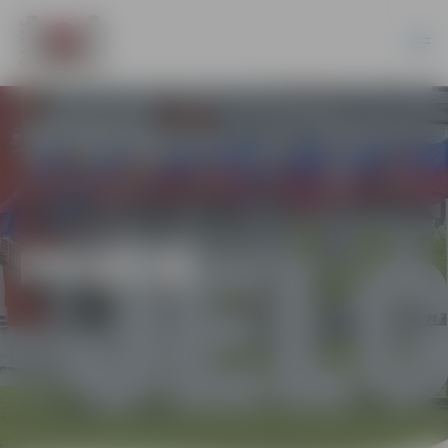
PILSĒTĀ