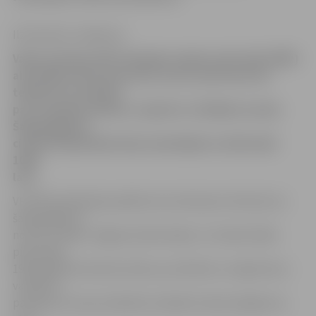
Ilze Knusle-Jankevica
Valsts policijas (VP) Zemgales reģiona pārvalde (ZRP)
aizturējusi divas personas, kuras, piezvanot pa
telefonu un melojot
par tuvinieka nelaimi, izspiež no cilvēkiem naudu.
Šajā gadījumā
cietusī krāpniekiem bija samaksājusi vairāk nekā
1000
latu.
VP ZRP priekšnieka palīdze Ieva Sietniece informē, ka
šāds gadījums
noticis ar kādu Jelgavas iedzīvotāju. 31. oktobrī kāds
piezvanīja
1934. gadā dzimušai kundzei, pa telefonu runāja krievu
valodā un
paziņoja, ka viņas radinieks nodarījis miesas bojājumus