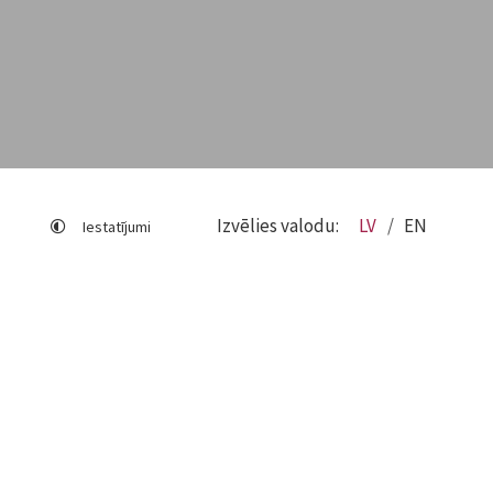
Izvēlies valodu:
LV
EN
Iestatījumi