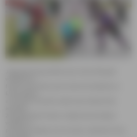
Jelgavnieki kā populārāko sporta veidu 2016. gadā
visbiežāk min
futbolu, kā arī tādus sporta veidus kā smaiļošana un
kanoe airēšana
un skriešana. Savukārt Latvijas topa otrajā pozīcijā
ierindojas
2014. gada līderis futbols, trešajā vietā nemainīgi ir
volejbols un
pludmales volejbols, bet ceturtajā – basketbols. Piecu