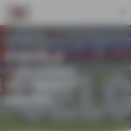
PORTĀLA
“JELGAVAS
VĒSTNESIS”
ARHĪVS