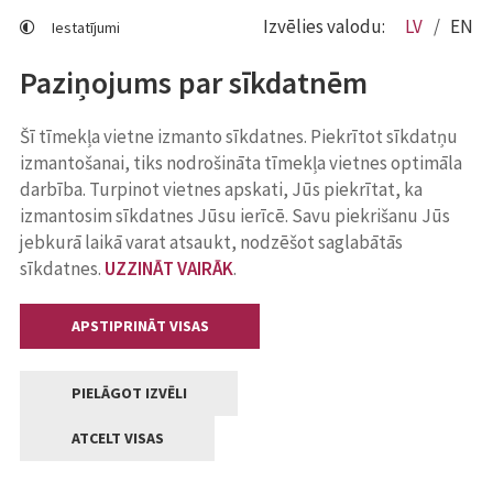
Izvēlies valodu:
LV
EN
Iestatījumi
Paziņojums par sīkdatnēm
Šī tīmekļa vietne izmanto sīkdatnes. Piekrītot sīkdatņu
izmantošanai, tiks nodrošināta tīmekļa vietnes optimāla
darbība. Turpinot vietnes apskati, Jūs piekrītat, ka
izmantosim sīkdatnes Jūsu ierīcē. Savu piekrišanu Jūs
jebkurā laikā varat atsaukt, nodzēšot saglabātās
sīkdatnes.
UZZINĀT VAIRĀK
.
APSTIPRINĀT VISAS
PIELĀGOT IZVĒLI
ATCELT VISAS