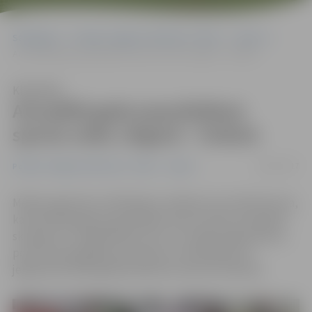
Sākumlapa
Portāla “Jelgavas Vēstnesis” arhīvs
Sports
Aizvadītā gada populārākais sporta veids Jelgavā – futbols
Klausīties
Aizvadītā gada populārākais
sporta veids Jelgavā – futbols
28/01/2017
Portāla “Jelgavas Vēstnesis” arhīvs
Sports
Mediju aģentūras «Mindshare» pētījuma rezultāti liecina,
ka aizvadītā gada populārākais sporta veids Latvijā bijis
skriešana un vieglatlētika, bet, uzrunājot jelgavniekus,
portāls www.jelgavasvestnesis.lv noskaidroja, ka
jelgavnieki 2016. gadā priekšroku devuši futbolam.