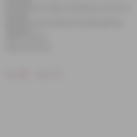
populārāko
sporta veida topu noslēdz riteņbraukšana, un pirmo reizi
kopš 2009.
gada tajā nav iekļuvis hokejs, liecina mediju aģentūras
«Mindshare»
pētījuma rezultāti.
Video: Austris Auziņš
Drukāt
Dalīties