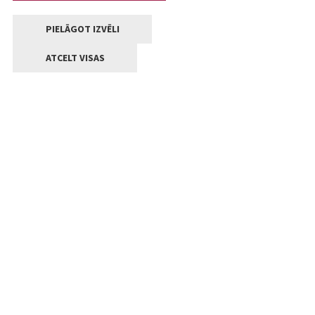
PIELĀGOT IZVĒLI
ATCELT VISAS
Kontakti
Jelgavas valstpilsētas pašvaldība
Lielā iela 11, Jelgava, LV-3001
+371 63005522
pasts@jelgava.lv