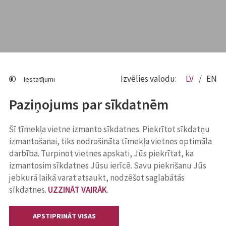
Izvēlies valodu:
LV
EN
Iestatījumi
Paziņojums par sīkdatnēm
Šī tīmekļa vietne izmanto sīkdatnes. Piekrītot sīkdatņu
izmantošanai, tiks nodrošināta tīmekļa vietnes optimāla
darbība. Turpinot vietnes apskati, Jūs piekrītat, ka
izmantosim sīkdatnes Jūsu ierīcē. Savu piekrišanu Jūs
jebkurā laikā varat atsaukt, nodzēšot saglabātās
sīkdatnes.
UZZINĀT VAIRĀK
.
APSTIPRINĀT VISAS