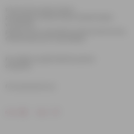
Pirmo reizi Par Latvijas čempioni
pieaugušajiem A.Fjodorova kļuva divpadsmit gadu
vecumā. Pērn
pasaules junioru čempionātā, kurā tika izcīnīta 24. vieta,
rīdziniece bija viena no visjaunākajām.
Pēc nedēļas viņu gaida nākamais pasaules
čempionāts.
Foto: sportacentrs.com
Drukāt
Dalīties