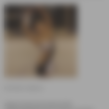
Ilze Knusle-Jankevica
Jelgavas Ledus sporta skolas (JLSS)