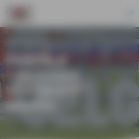
PORTĀLA
“JELGAVAS
VĒSTNESIS”
ARHĪVS