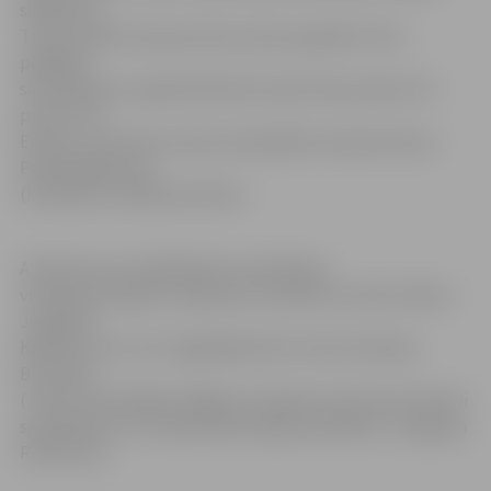
slidojumā.
Tiesa, tēmēts tika pat divas vietas augstāk. Pirms
pēdējām
sacensībām no pjedestāla Alīnu šķīra tikai nepilni trīs
punkti. Par
Eiropas Jaunatnes ziemas olimpiādes čempioni kļuva
Poļina Agafonova
(Krievija) ar 164,05 punktiem.
A.Fjodorova ar daiļslidošanu nodarbojas
vienpadsmit gadus. Šajā sporta veidā viņu skolot sākusi
Jevgeņija
Kārkliņa, kura ir arī tagadējā Alīnas trenera Andreja
Brovenko
(JLSS) audzinātāja. Pēdējos trīs gadus sportiste intensīvi
sadarbojas arī ar Sanktpēterburgas speciālistu Jevgeņiju
Rukavicinu.