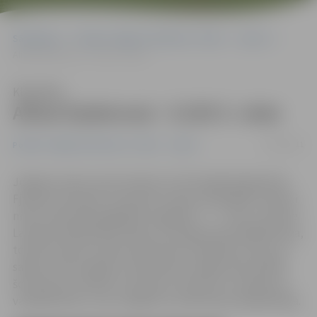
Sākumlapa
Portāla “Jelgavas Vēstnesis” arhīvs
Sports
Alīnai Fjodorovai – EJZO 5. vieta
Klausīties
Alīnai Fjodorovai – EJZO 5. vieta
17/02/2011
Portāla “Jelgavas Vēstnesis” arhīvs
Sports
Jelgavas Ledus sporta skolas (JLSS) daiļslidotāja Alīna
Fjodorova Eiropas Jaunatnes ziemas olimpiādē izcīnījusi
mūsu komandai pagaidām augstāko – 5. – vietu, informē
Latvijas Olimpiskā komiteja. «Šī nebija mana labākā diena,
tomēr atzīmes ir labas. Neizdevās trīskāršais tulups un
saļhovs. Nezin kāpēc citām atdevu iespēju labi izpildīt
šos lēcienus. Mazliet traucēja uztraukums. Fiziskais arī
vairāk jātrenē,» savu sniegumu novērtē pati daiļslidotāja.