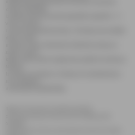
daiļslidotāja Alīna Fjodorova Eiropas Jaunatnes
ziemas olimpiādē
izcīnījusi mūsu komandai pagaidām augstāko – 5. –
vietu, informē
Latvijas Olimpiskā komiteja. «Šī nebija mana labākā
diena, tomēr
atzīmes ir labas. Neizdevās trīskāršais tulups un
saļhovs. Nezin
kāpēc citām atdevu iespēju labi izpildīt šos lēcienus.
Mazliet
traucēja uztraukums. Fiziskais arī vairāk jātrenē,»
savu sniegumu
novērtē pati daiļslidotāja.
Rīgas 55. vidusskolas audzēkne piektajā
pozīcijā 26 meiteņu konkurencē izvirzījās jau pēc
obligātās
programmas. Šo vietu viņai izdevās noturēt arī izvēles