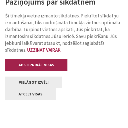
Paziņojums par sīkdatnēm
Šī tīmekļa vietne izmanto sīkdatnes. Piekrītot sīkdatņu
izmantošanai, tiks nodrošināta tīmekļa vietnes optimāla
darbība. Turpinot vietnes apskati, Jūs piekrītat, ka
izmantosim sīkdatnes Jūsu ierīcē. Savu piekrišanu Jūs
jebkurā laikā varat atsaukt, nodzēšot saglabātās
sīkdatnes.
UZZINĀT VAIRĀK
.
APSTIPRINĀT VISAS
PIELĀGOT IZVĒLI
ATCELT VISAS