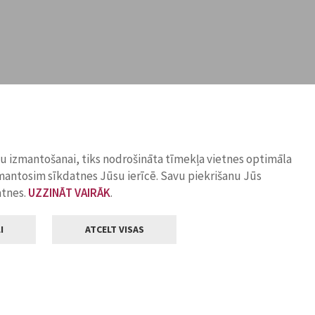
ņu izmantošanai, tiks nodrošināta tīmekļa vietnes optimāla
zmantosim sīkdatnes Jūsu ierīcē. Savu piekrišanu Jūs
atnes.
UZZINĀT VAIRĀK
.
I
ATCELT VISAS