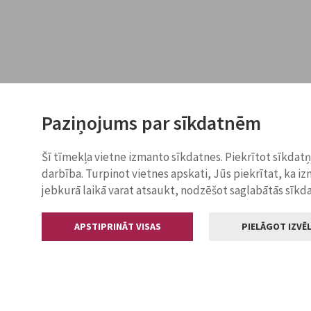
Paziņojums par sīkdatnēm
Šī tīmekļa vietne izmanto sīkdatnes. Piekrītot sīkdat
darbība. Turpinot vietnes apskati, Jūs piekrītat, ka i
jebkurā laikā varat atsaukt, nodzēšot saglabātās sīkd
APSTIPRINĀT VISAS
PIELĀGOT IZVĒL