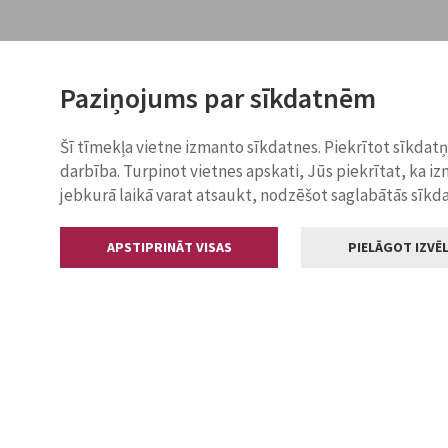
Paziņojums par sīkdatnēm
Šī tīmekļa vietne izmanto sīkdatnes. Piekrītot sīkdat
darbība. Turpinot vietnes apskati, Jūs piekrītat, ka i
jebkurā laikā varat atsaukt, nodzēšot saglabātās sīkd
APSTIPRINĀT VISAS
PIELĀGOT IZVĒL
Kontakti
Jelgavas valstp