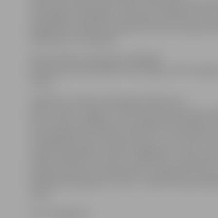
vēlos atkal cilvēkus iepriecināt ar daudzām pazīstam
smeldzīgām melodijām,» saka Anete, piebilstot, ka mu
piedalīsies arī ģitārists Aleksandrs Ozols, kurš gan dzi
spēlē ģitāru un basģitāru.
Anete norāda, ka paralēli muzikālajam
baudījumam varēs spēlēt arī boulingu, jo vēl ir iespēj
celiņus.
Jāpiebilst, ka Anete veiksmīgi startēja «Koru
karos» kopā ar Jelgavas Tirkīzzilo kori Žorža Siksnas v
reizi vien sevi priekšnesumos parādīja kā talantīgu soli
arī piedalījās šovā «O!Kartes skatuve», taču vēl pirms 
muzikāli pilnveidoja, dziedot popgrupā «Lai skan» Int
vadībā. Jāpiebilst, ka tieši ar «laiskaņiem» viņa Amerik
festivālā «Harmony Sweepstakes a cappella festival» r
finālā Ņujorkā ieguvusi 3. vietu – Anete atzīta par lab
solisti.
Foto: draugiem.lv