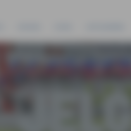
TA
PAŠVALDĪBA
IESTĀDES
KAPITĀLSABIEDRĪBAS