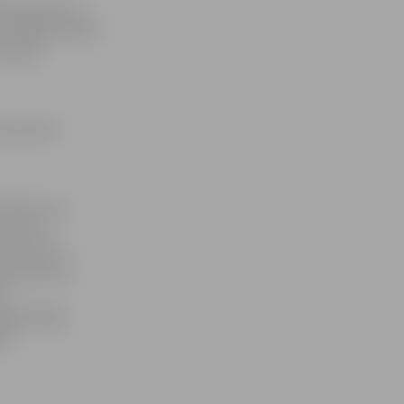
ām jautrām un
zikālajā vakarā
ed, gan
a rezervēt
adībā un ne
sti. Viņa
šoviem sevi
as Šveiceres
as
eģionālajā
āko