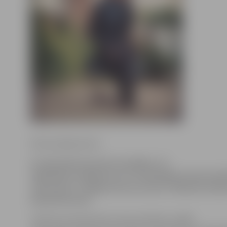
Ritma Gaidamoviča
Uz akustisko koncertu sestdien, 13.
septembrī, pulksten 22 «A-Z boulingā» Uzvaras ielā
«Koru kari 2» Jelgavas kora un šova «O!Kartes skat
Anete Kotoviča.
«Mūzika vienmēr bijusi mana sirdslieta, tādēļ