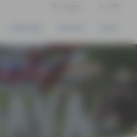
LV
EN
Iestatījumi
UZŅĒMĒJDARBĪBA
PAKALPOJUMI
KONTAKTI