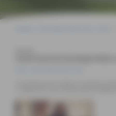
Sākumlapa
Portāla “Jelgavas Vēstnesis” arhīvs
Kultūra
Klausīties
Anete Kotoviča boulingā ielūdz 
Kultūra
Portāla “Jelgavas Vēstnesis” arhīvs
Uz akustisko koncertu sestdien, 13. septembrī, pulkste
2» Jelgavas kora un šova «O!Kartes skatuve» dalībniec