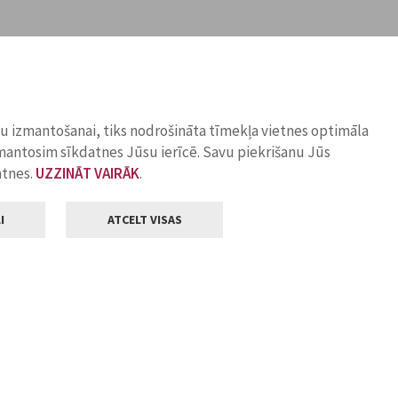
ņu izmantošanai, tiks nodrošināta tīmekļa vietnes optimāla
zmantosim sīkdatnes Jūsu ierīcē. Savu piekrišanu Jūs
atnes.
UZZINĀT VAIRĀK
.
I
ATCELT VISAS
Klientu apkalpošana
ilsētas pašvaldība
Darba laiks