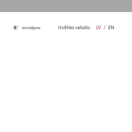
Izvēlies valodu:
LV
EN
Iestatījumi
Lapas karte
Viegli lasīt