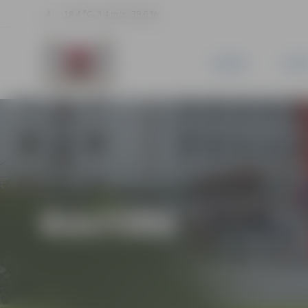
18.4 °C, 3.4 m/s, 79.6 %
JAUNUMI
PILSĒ
KULTŪRA