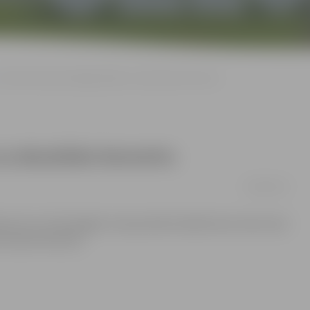
Anete Kotoviča boulingā ielūdz uz akustisko koncertu
uz akustisko koncertu
09/09/2014
n 22 «A-Z boulingā» Uzvaras ielā 12 ielūdz šova «Koru kari
e Anete Kotoviča.