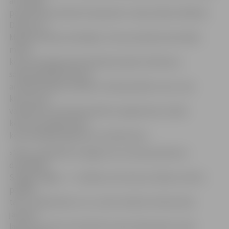
arī mazāk
pazīstamas latviešu komponistu Jāņa Lūsēna, Riharda
Dubras un
Madara Kalniņa melodijas. Taču par īpaši emocionālu
mirkli
koncertprogrammā solās kļūt pašas I.Kerēvicas
sakomponētā dziesma
ar Kārļa Skalbes vārdiem «Ziemassvētku roze», kas
kļuvusi par
vadmotīvu šai Ziemassvētku programmai, stāsta
koncerta organizatori
komunikācijas aģentūra «IamVolume».
«Mūsu sadarbību atvieglo tas, ka mans partneris –
dziedātājs
Sergejs Jēgers – ir cilvēks, kurš zina, ko vēlas un kā to
panākt,
taču, neskatoties uz to, viņš ir atvērts arī kaut kam
jaunam,
ļaujot sev iziet no komforta zonas. Manuprāt, mūsu