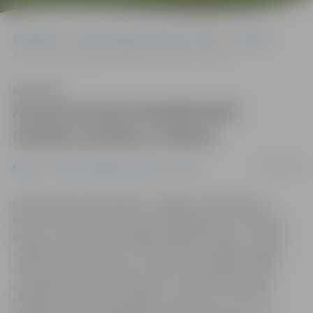
Sākumlapa
Portāla “Jelgavas Vēstnesis” arhīvs
Kultūra
Annas baznīcā akadēmiskā mūzika savīsies ar džezu
Klausīties
Annas baznīcā akadēmiskā
mūzika savīsies ar džezu
22/12/2016
Kultūra
Portāla “Jelgavas Vēstnesis” arhīvs
Gada izskaņā, 29. decembrī, Jelgavas Svētās Annas
baznīcā ar Ziemassvētku koncertprogrammu «Debess
dārzos» viesosies divi vokālās mākslas meistari – džeza
vokāliste Ieva Kerēvica un kontrtenors Sergejs Jēgers.
«Koncertos radīsim siltu un intīmu atmosfēru, mūsu
uzstāšanos padarot vienkāršu un reizē izsmalcinātu.
Noskaņu uzburs sveču gaisma, bet par acu, ausu un