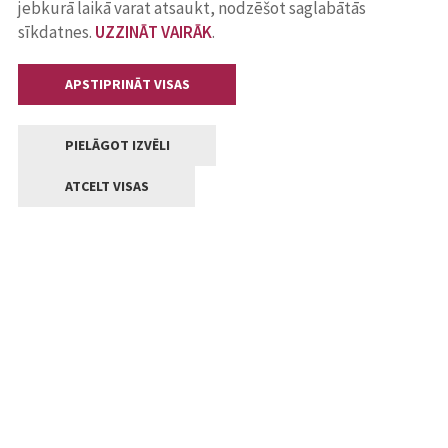
jebkurā laikā varat atsaukt, nodzēšot saglabātās
sīkdatnes.
UZZINĀT VAIRĀK
.
APSTIPRINĀT VISAS
PIELĀGOT IZVĒLI
ATCELT VISAS
Kontakti
Jelgavas valstpilsētas pašvaldība