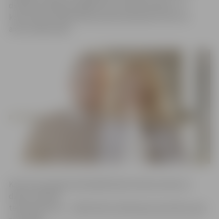
dvēseles labsajūtu gādās mūsu radītā mūzika,» uz
koncertiem Svētās Annas baznīcā pulksten 19 un 21
aicina mākslinieki.
Koncerta programmā akadēmiskā mūzika savīsies ar
džeza mūzikas
temperamentu – mākslinieki izpildīs gan populāras, gan