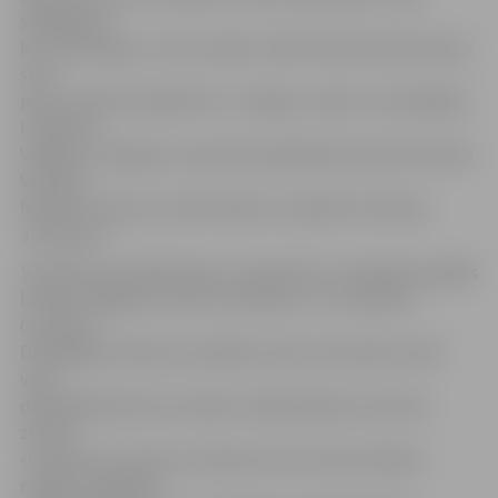
sadarbība ir
ļoti veiksmīga, un mūsu balss tembri lieliski sader kopā,»
savu
pirmo radošo sadarbību ar S.Jēgeru raksturo dziedātāja
I.Kerēvica.
Vokālistu sniegumu akustiski papildinās pianists Romāns
Vendiņš,
Norberts Skraucis (kontrabass) un ģitārists Andrejs
Jevsjukovs.
Savukārt par mākslinieku vizuālo tēlu un labsajūtu gādās
latviešu apģērbu zīmoli «Amoralle» un «Cinnamon
Concept».
Dziedātāja I.Kerēvica dziedās zīmola «Amoralle» īpaši
viņai
darinātajā kleitā, bet abiem māksliniekiem latviešu
zīmola
«Cinnamon Concept» dizainere Antra Hanna Pujēna
radījusi oriģinālus