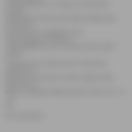
trikotāžas adījumus. «Ir svarīgi, lai, ziemā dziedot
baznīcās,
māksliniekiem nebūtu auksti, tāpēc domājām, kāds
vizuālais tēls
būtu piemērots un bagātinātu mūsu
koncertprogrammas vēstījumu,
turklāt vēlējāmies, lai tas ir latviešu dizaineru radīts
apģērbs.
Vecgada koncerts «Debess dārzos» 29. decembrī
pulksten 19 ar
papildkoncertu pulksten 21 notiks Jelgavas Svētās
Annas baznīcā.
Biļetes var iegādāties «Biļešu paradīzes» kasēs, cena – 10
– 18
eiro.
Foto: publicitātes