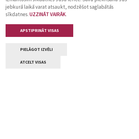
jebkurā laikā varat atsaukt, nodzēšot saglabātās
sīkdatnes.
UZZINĀT VAIRĀK
.
APSTIPRINĀT VISAS
PIELĀGOT IZVĒLI
ATCELT VISAS
Kontakti
Jelgavas valstpilsētas pašvaldība