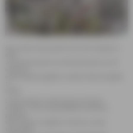
Šajos svētkos tiek pieminēta Jēzus Kristus iejāšana uz
ēzeļa
Jeruzalemē, kad pirms viņa tika kaisīti palmu zari. Šis
notikums ir
minēts Mateja evaņģēlija 21. nodaļā un Marka evaņģēlija
11.
nodaļā.
Latviešu folklorā ir vairāki ticējumi par Pūpolu
svētdienu. Viens no populārākajiem ir pēršana ar
pūpoliem,
vēlot veselību un bagātību. Piemēram, Latvijas
Universitātes