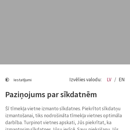
Izvēlies valodu:
LV
EN
Iestatījumi
Paziņojums par sīkdatnēm
Šī tīmekļa vietne izmanto sīkdatnes. Piekrītot sīkdatņu
izmantošanai, tiks nodrošināta tīmekļa vietnes optimāla
darbība. Turpinot vietnes apskati, Jūs piekrītat, ka
izmantosim sīkdatnes Jūsu ierīcē. Savu piekrišanu Jūs