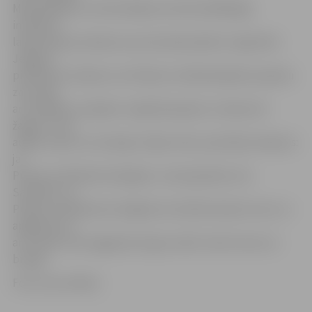
Matemātikas un informātikas institūta Mākslīgā
intelekta
laboratorijas valodas resursā valoda.ailab.lv reģistrēts
Jelgavā
pierakstīts ticējums, ka Pūpolu svētdienā jāņem pūpolu
zars, jāsit
ar to kādam un jāsaka: «Apaļš kā pūpols, lunkans kā
žagars!» Tad
augot vesels un izveicīgs. Tāpat mūsu pusē bijis ticējums:
ja
Pūpolu svētdienā sukā galvu, tad aug lielas utis.
Savukārt , ja
Pūpolu svētdienā vai Zaļajā ceturtdienā noķer kurmi, to
apglauda un
ar to pašu roku apglauda zirgus stallī, tad tie resni un
brangi.
Foto: Ivars Veiliņš