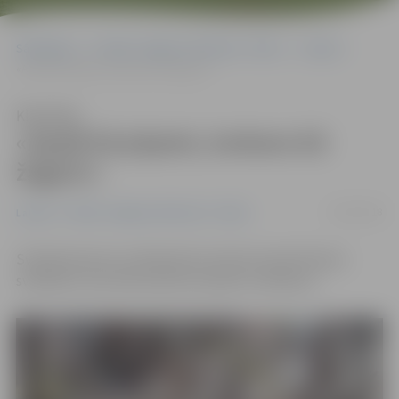
Sākumlapa
Portāla “Jelgavas Vēstnesis” arhīvs
Latvijā
«Apaļš kā pūpols, lunkans kā žagars!»
Klausīties
«Apaļš kā pūpols, lunkans kā
žagars!»
25/03/2018
Latvijā
Portāla “Jelgavas Vēstnesis” arhīvs
Svētdienā pirms Lieldienām kristieši atzīmē Pūpolu
svētdienu, kas tiek saukta arī palmu svētdienu.