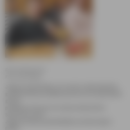
Ritma Gaidamoviča
Foto: Ivars Veiliņš
Jelgavas domē šodien, 18. martā, tradicionāli tika
godināti februāra labākie sportisti, kuri šajā mēnesī
guvuši
panākumus Eiropas un Latvijas čempionātos.
Sportistus sveica
Jelgavas domes priekšsēdētāja vietnieks Aigars
Rublis.