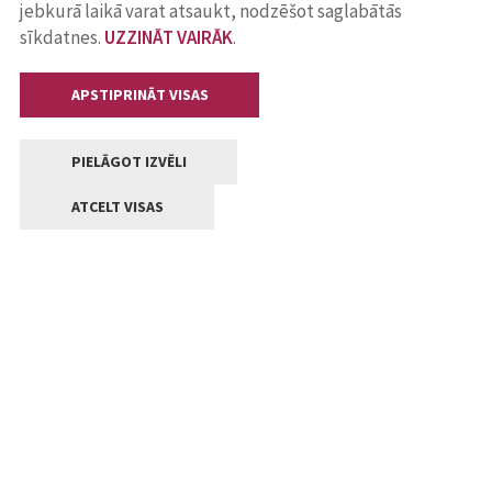
jebkurā laikā varat atsaukt, nodzēšot saglabātās
sīkdatnes.
UZZINĀT VAIRĀK
.
APSTIPRINĀT VISAS
PIELĀGOT IZVĒLI
ATCELT VISAS
Kontakti
Jelgavas valstpilsētas pašvaldība