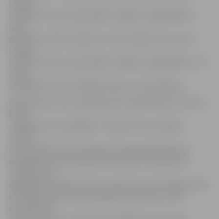
Latvijas
invalīdu ziemas čempionātā invalīdiem vieglatlētikā –
lodes
grūšanā un diska mešanā un Vineta Veļicko par 1.vietu
Latvijas
invalīdu ziemas čempionātā invalīdiem vieglatlētikā – 50
metru
tāllēkšanā. Treneres Maija Ukstiņa un Ruta Kļaviņa.
Apbalvojumus par sasniegumiem izpelnījušies arī sporta
kluba
«Jelgavas roņi» peldētāji – Raisa Petrova un Gaļina
Žukova
par 1.vietām 25 metri brasā 6. LR čempionātā ziemas
peldēšanā, 2.posmā; Ņikita Gorbatko un Aleksandrs
Jakovļevs par
iegūtajām 1.vietām 25 metri brasā, 50 metri brīvajā stilā 6.
LR čempionātā ziemas peldēšanā, 2.posmā un Vilis
Ķempelis par