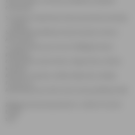
1.vietu 25 metru un 50 metru peldējumos tajā pašā
čempionātā.
Suminājumu saņēmušas arī divas spota klubu komandas
– Jelgavas
Specializētās peldēšanas skolas komanda, treneres –
Astra Ozolina
un Jeļena Visocka, par 1.vietu LR 2008.gada ziemas
peldēšanas
čempionātā un Sporta kluba «Jelgavas Roņi» stafetes
komanda –
Aleksandrs Jakovļevs, Valērijs Kisļakovskis, Natālija
Puzanova un
Andrejs Iļjuks par izcīnīto 1.vietu ziemas peldēšanas 2007.
–
2008.gada sezonas kopsavilkumā – stafetē 4 x 25 metri
brīvajā
stilā.