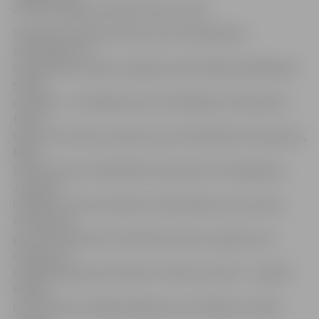
arī bija vienīgais čempions ārpus valsts.
Savukārt Pateicības rakstus par ievērojamiem
rezultātiem LR
čempionātos saņēma Jelgavas specializētās peldēšanas
skolas
audzēkņi – Ilona Badune par trīskārtējo LR čempiones
titulu,
Viktors Vovruško, kas kļuvis par četrkārtējo LR čempionu,
Māris
Lencēvičs par otrkārtējā LR čempiona titula iegūšanu,
Jaroslavs
Orbidāns, Ģirts Ģīrupnieks, Pāvels Belouss, kas pirmo
reizi kļuvuši
par LR čempioniem. Pateicības rakstus saņēmusi arī
Invalīdu un
rehabilitācijas sporta kluba «Cerība» sportisti – Ingrīda
Priede,
Ivita Strode un Edgars Bergs par izcīnītajām 1.vietām