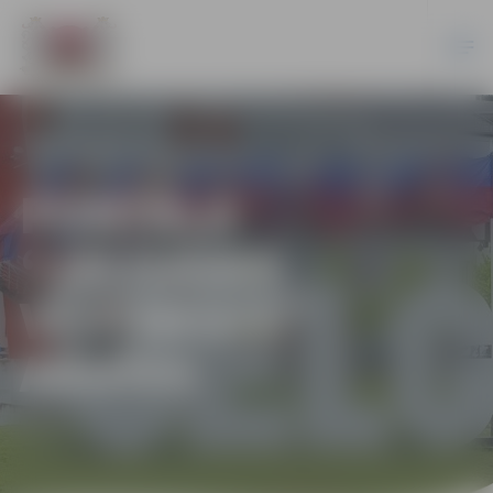
PORTĀLA
“JELGAVAS
VĒSTNESIS”
ARHĪVS