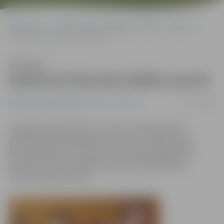
Sākumlapa
Portāla “Jelgavas Vēstnesis” arhīvs
Sports
Apbalvoti februāra labākie sportā
Klausīties
Apbalvoti februāra labākie sportā
18/03/2008
Portāla “Jelgavas Vēstnesis” arhīvs
Sports
Jelgavas domē šodien, 18. martā, tradicionāli tika
godināti februāra labākie sportisti, kuri šajā mēnesī
guvuši panākumus Eiropas un Latvijas čempionātos.
Sportistus sveica Jelgavas domes priekšsēdētāja
vietnieks Aigars Rublis.