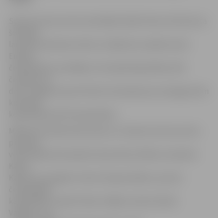
Sporta servisa centra metodiķis Valdis Ilmers informē, ka
šomēnes
laureātu piemiņas veltes un diplomus saņēma viens
Eiropas
čempionāta uzvarētājs, 15 Latvijas Republikas (LR)
čempioni un
divas Jelgavas sporta klubu komandas par sasniegumiem
komandu
kopvērtējumā LR čempionātos.
Mēneša laureāta Goda rakstus un Sporta servisa centra
piemiņas
veltes šajā reizē saņēma Cīņas kluba «Milons» karatists
Kalvis
Kalniņš, par iegūto 3.vietu Eiropas kadetu, junioru
čempionātā
karatē WKF versijā Triestē, Itālijā, treneris Andris
Vasiļjevs, kas