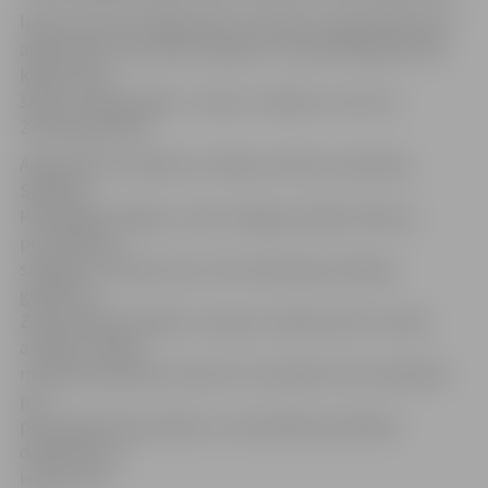
Īpašas viena lata apgrozības monētas Latvijas Banka laiž
apgrozībā nu jau desmito gadu un kopš 2004. gada tiek
kaltas divas
šādas monētas gadā – viena uz Jāņiem un otra uz
Ziemassvētkiem.
Apgrozībā ir monētas ar stārķa, skudras, baravikas,
Sprīdīša,
Pētergaiļa, kliņģera, Jāņu vainaga, priedes čiekura,
pūcessaktas,
sniegavīra, ūdensrozes, skursteņslauķa, Nameja
gredzena,
Ziemassvētku eglītes, krupja un pakava (divu veidu)
attēliem. Šādas
monētas paredzēts izlaist arī turpmāk, līdz Latvija kļūs
par
pilntiesīgu Ekonomikas un monetārās savienības
dalībvalsti un
ieviesīs eiro.