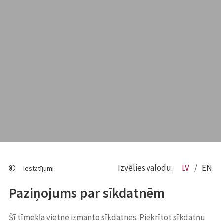
Izvēlies valodu:
LV
EN
Iestatījumi
Paziņojums par sīkdatnēm
Šī tīmekļa vietne izmanto sīkdatnes. Piekrītot sīkdatņu