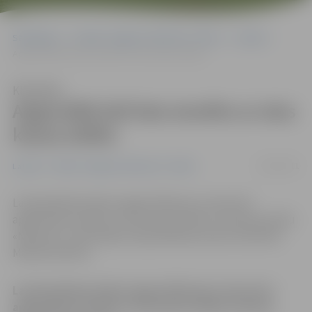
Sākumlapa
Portāla “Jelgavas Vēstnesis” arhīvs
Latvijā
Apgrozībā laiž lata monētu ar alus kausa attēlu
Klausīties
Apgrozībā laiž lata monētu ar alus
kausa attēlu
15/06/2011
Latvijā
Portāla “Jelgavas Vēstnesis” arhīvs
Latvijas Banka laidusi apgrozībā jaunu viena lata
apgrozības monētu ar alus kausa attēlu, biznesa portālu
«Nozare.lv» informēja Latvijas Bankas preses sekretārs
Mārtiņš Grāvītis.
Latvijas Banka laidusi apgrozībā jaunu viena lata
apgrozības monētu ar alus kausa attēlu, biznesa