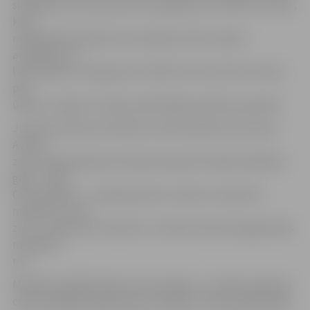
simboliem, jo arī pats alus Latvijā darīts un dzerts izsenis,
kaut
mūsdienās latvieši alus dzeršanā tomēr mazliet
atpaliekot no
lietuviešiem un igauņiem. Grāvītis arī zina teikt, ka alus
pēc
ūdens un tējas ir trešais izplatītākais dzēriens pasaulē.
Jaunās viena lata monētas reversā attēlots alus kauss.
Aversā
zem Latvijas ģerboņa redzams jaunās monētas kalšanas
gads – 2011.
Citu atšķirību – monētas jostas, izmēra, izmantotā
metāla un svara
ziņā – starp jauno monētu un citām viena lata apgrozības
monētām
nav.
Monētas kopējā tirāža ir viens miljons, un tirāža, tāpat kā
citām īpašajām apgrozības monētām, netiks papildināta.