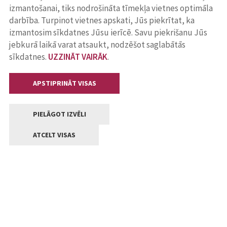
izmantošanai, tiks nodrošināta tīmekļa vietnes optimāla
darbība. Turpinot vietnes apskati, Jūs piekrītat, ka
izmantosim sīkdatnes Jūsu ierīcē. Savu piekrišanu Jūs
jebkurā laikā varat atsaukt, nodzēšot saglabātās
sīkdatnes.
UZZINĀT VAIRĀK
.
APSTIPRINĀT VISAS
PIELĀGOT IZVĒLI
ATCELT VISAS