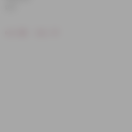
LETA
Drukāt
Dalīties