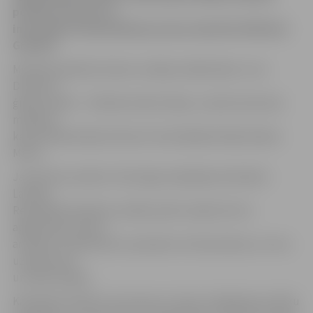
portālu «Nozare.lv»
informēja Latvijas Bankas preses sekretārs Mārtiņš
Grāvītis.
Monētas grafisko dizainu veidojis mākslinieks Juris
Dimiters,
ģipša modeli – tēlnieks Andris Vārpa. Jaunās viena lata
monētas
kaltas Nīderlandes kaltuvē «Koninklijke Nederlandse
Munt».
Jaunā lata monēta ir likumīgs maksāšanas līdzeklis
Latvijas
Republikā. Monētas nonāks apritē, tāpat kā cita
apgrozības nauda –
ar banku starpniecību sasniedzot tirdzniecības un citus
uzņēmumus
un iedzīvotājus.
Kā skaidro Grāvītis, alus kauss ir viens no līgošanas svētku