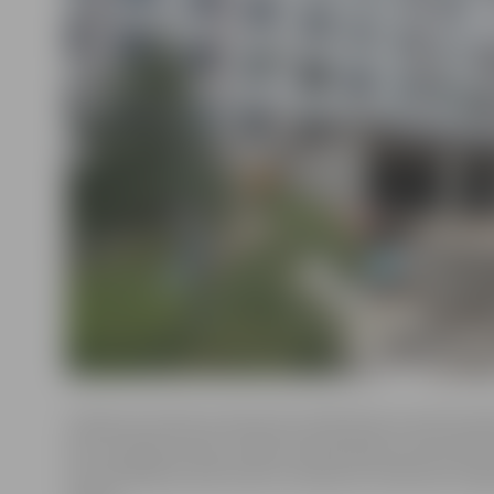
Satiksme slimnīcas iebrauktuvē Brīvības bulvārī 6 šod
būs ierobežota lietus ūdens kanalizācijas remontdarbu
Autovadītāji aicināti ievērot saskaņoto Satiksmes orga