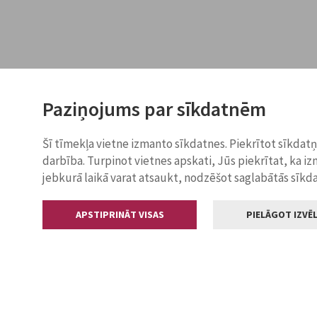
Paziņojums par sīkdatnēm
Šī tīmekļa vietne izmanto sīkdatnes. Piekrītot sīkdat
darbība. Turpinot vietnes apskati, Jūs piekrītat, ka i
jebkurā laikā varat atsaukt, nodzēšot saglabātās sīkd
APSTIPRINĀT VISAS
PIELĀGOT IZVĒL
Kontakti