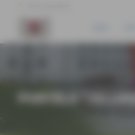
24.8 °C, 2.1 m/s, 61.4 %
JAUNUMI
PILSĒ
PORTĀLA “JELGAV