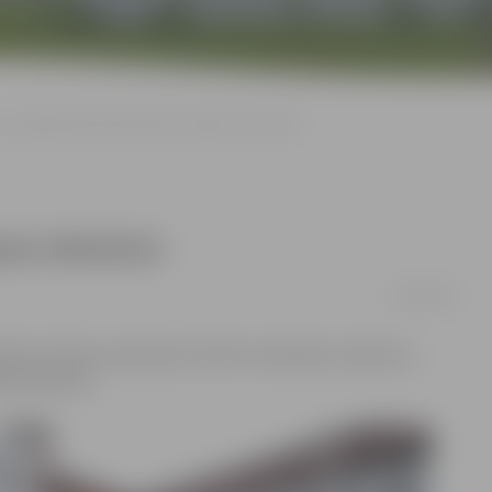
Apgrūtināta piebraukšana Jelgavas slimnīcai
as slimnīcai
03/08/2018
lsētas slimnīcas iebrauktuvē būs ierobežota satiksme,
saimniecība».