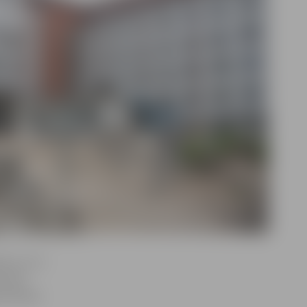
ien un rīt
 dēļ.
nizācijas