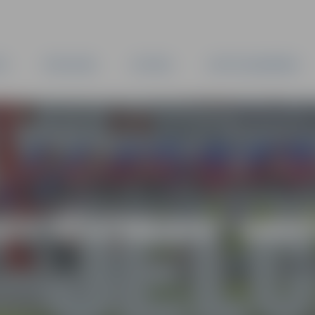
TA
PAŠVALDĪBA
IESTĀDES
KAPITĀLSABIEDRĪBAS
AS VĒSTNESIS” ARH