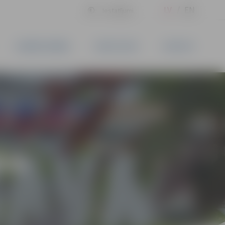
LV
EN
Iestatījumi
UZŅĒMĒJDARBĪBA
PAKALPOJUMI
KONTAKTI
ĪVS