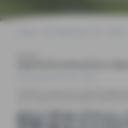
Sākumlapa
Portāla “Jelgavas Vēstnesis” arhīvs
Satiksme
Klausīties
Apgrūtināta piebraukšana Jelgav
Portāla “Jelgavas Vēstnesis” arhīvs
Satiksme
No šodienas, 3. augusta, līdz 5. augustam Jelgavas pi
informē Jelgavas pilsētas pašvaldības iestādē «Pilsēt