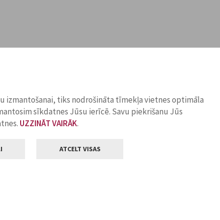
ņu izmantošanai, tiks nodrošināta tīmekļa vietnes optimāla
zmantosim sīkdatnes Jūsu ierīcē. Savu piekrišanu Jūs
atnes.
UZZINĀT VAIRĀK
.
I
ATCELT VISAS
Klientu apkalpošana