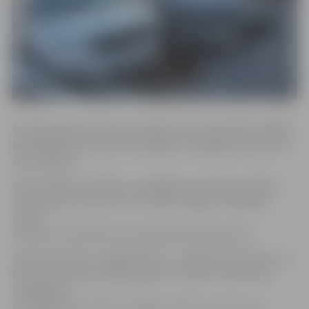
Aculiecinieki ziņo, ka uz notikuma vietu devušās vairākās
Neatliekamās medicīnas brigādes un glābšanas dienesta
automašīnas.
Valsts policija norāda, ka, iespējams, sadursmi izraisīja
automašīna, kas brauca virzienā no Rīgas. Sākotnējā
versija
liecina, ka tā iebraukusi pretējā braukšanas joslā.
Šobrīd satiksme ir apgrūtināta – ir slēgtas divas joslas, un
kustība notiek pa divām joslām. Kā ziņo aculiecinieki,
sastrēgums
izveidojies līdz Lielās un Mātera ielas krustojumam.