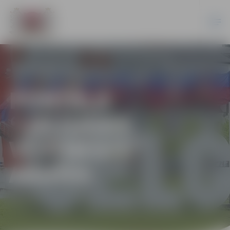
PORTĀLA
“JELGAVAS
VĒSTNESIS”
ARHĪVS