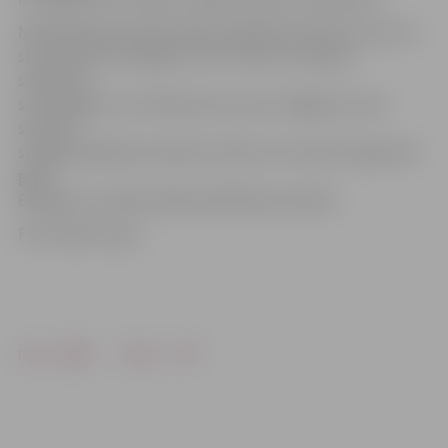
Neatliekamās medicīniskās palīdzības dienests ziņo, ka
stacionēts tika 79 gadus vecs vīrietis, kurš guva
smadzeņu
satricinājumu un krūškurvja traumu. 49 gadus vecai
sievietei
sniegta palīdzība notikuma vietā, trīs vīrieši (27 gadi, 46
gadi,
61 gads) no medicīniskās palīdzības atteicās.
Foto: Raitis Supe
Drukāt
Dalīties