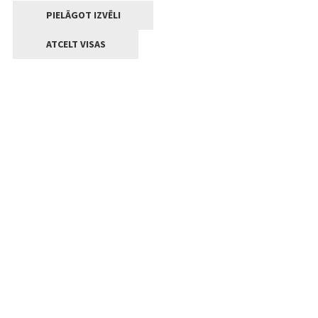
PIELĀGOT IZVĒLI
ATCELT VISAS
Kontakti
Jelgavas valstpilsētas pašvaldība
Lielā iela 11, Jelgava, LV-3001
+371 63005522
pasts@jelgava.lv
Klientu apkalpošana