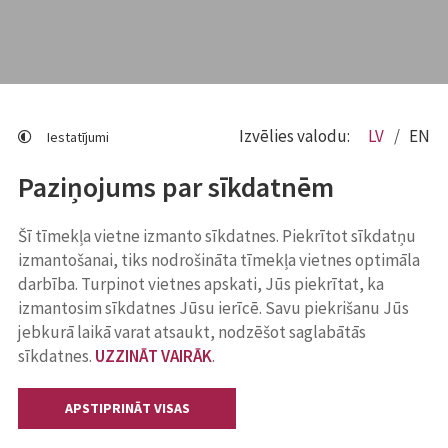
Izvēlies valodu:
LV
EN
Iestatījumi
Paziņojums par sīkdatnēm
Šī tīmekļa vietne izmanto sīkdatnes. Piekrītot sīkdatņu
izmantošanai, tiks nodrošināta tīmekļa vietnes optimāla
darbība. Turpinot vietnes apskati, Jūs piekrītat, ka
izmantosim sīkdatnes Jūsu ierīcē. Savu piekrišanu Jūs
jebkurā laikā varat atsaukt, nodzēšot saglabātās
sīkdatnes.
UZZINĀT VAIRĀK
.
APSTIPRINĀT VISAS