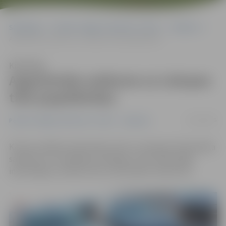
Sākumlapa
Portāla “Jelgavas Vēstnesis” arhīvs
Satiksme
Apgrūtināta satiksme uz Lielupes tilta (papildināta)
Klausīties
Apgrūtināta satiksme uz Lielupes
tilta (papildināta)
15/01/2016
Portāla “Jelgavas Vēstnesis” arhīvs
Satiksme
Kā ziņo vairāki aculiecinieki, šorīt uz Lielupes tilta kavēta
satiksme un izveidojies sastrēgums. Pēc sākotnējās
informācijas, notikusi četru automašīnu sadursme.