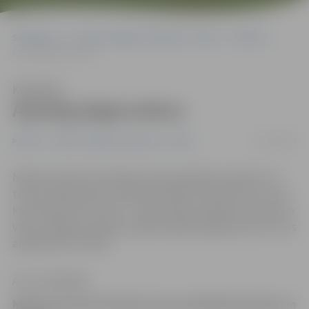
Sākumlapa
Portāla “Jelgavas Vēstnesis” arhīvs
Pilsētā
Apkrāpj jelgavniekus
Klausīties
Apkrāpj jelgavniekus
20/01/2009
Pilsētā
Portāla “Jelgavas Vēstnesis” arhīvs
Nekad neveiciet iemaksas bez pavaddokumentiem un
trīsreiz pārbaudiet sociālo darbinieku dokumentus, kas
klauvē pie jūsu durvīm – šķiet, šādu pamācību var gūt no
vakar Jelgavas policijas reģistrētajiem gadījumiem, kuros
apkrāpti divi cilvēki.
Arturs Neikšāns
Nekad neveiciet iemaksas bez pavaddokumentiem un