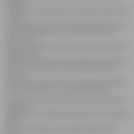
Pārdevējs
runājis krievu valodā, kā personu apliecinošu dokumentu
uzrādījis
invalīda apliecību, kas vīrietim šķita pietiekoši ticami, lai
automašīnas iegādei veiktu pirmo iemaksu 500 eiro
apmērā, pretī
nesaņemot nekādus samaksas apliecinošus dokumentus.
Nākamajā dienā
pārdevējs vairs nebija sazvanāms, tāpēc vīrietis devies uz
policiju, kur noskaidrots, ka invalīda apliecība bijusi
viltota, jo
tajā uzrādītais vārds neeksistē. Policija šobrīd noskaidro
nozieguma apstākļus un ir uzsākusi izmeklēšanu.
Krāpniekiem joprojām ienesīgs bizness šķiet pensionāru
apkrāpšana,
uzdodoties par sociālajiem darbiniekiem. Šoreiz apkrāpta
kāda 83
gadus veca sirmgalve, kuru mājās apmeklējusi kāda