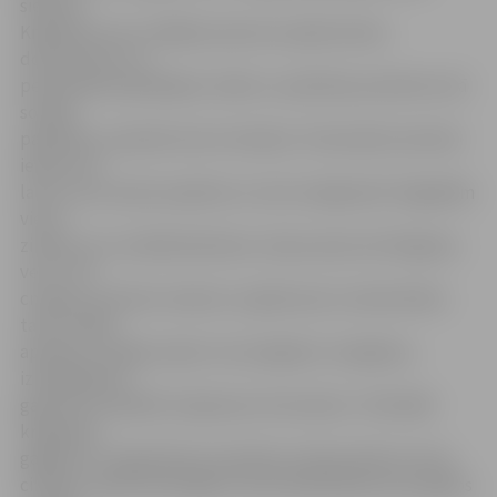
sieviete.
Krāpniece nav uzrādījusi personu apliecinošus
dokumentus un
pensionārei piedāvājusi malku un pārtikas produktus kā
sociālo
palīdzību, iepriekš veicot iemaksu. Pensionāre sievietei
iedevusi 6
latus, kura naudu paņēma un vairs neatgriezās. Pagaidām
vien ir
zināms, ka «sociālā darbiniece» bijusi aptuveni 50 gadus
veca, 170
cm gara, brūniem matiem un ģērbusies tumšā mētelī,
taču ar šādu
aprakstu vainīgo noķert nav iespējams. Iespējams,
izmeklēšanas
gaitā tiks sastādīts krāpnieces fotorobots. Tā kā šādi
krāpšanas
gadījumi ir reģistrēti jau iepriekš, policija vēlreiz aicina
cilvēkus nebūt lētticīgiem, kā arī pabrīdināt savus gados