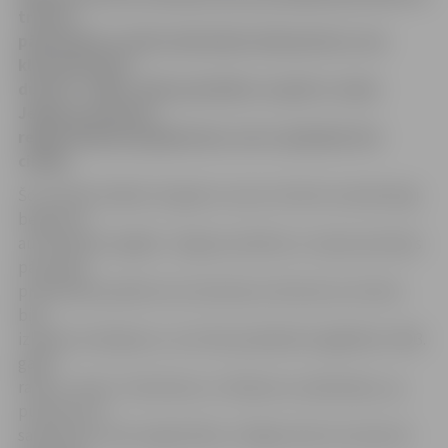
trīsreiz
pārbaudiet sociālo darbinieku dokumentus, kas
klauvē pie jūsu
durvīm – šķiet, šādu pamācību var gūt no vakar
Jelgavas policijas
reģistrētajiem gadījumiem, kuros apkrāpti divi
cilvēki.
Šo sestdien kādam 32 gadus vecam vīrietim neveiksmīgi
beigusies
automašīnas iegāde. Jelgavas pilsētas un rajona policijas
pārvaldes
priekšnieka palīdze Ieva Sietniece informē, ka vīrietis
bija
izlasījis sludinājumu, kurā tika piedāvāts iegādāties 1993.
gadā
ražotu «Audi». Viņš devies uz tikšanos ar pārdevēju, ap
pulksten 19
satiekoties Loka maģistrāles un Rīgas ielas krustojumā.