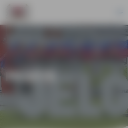
PILSĒTĀ