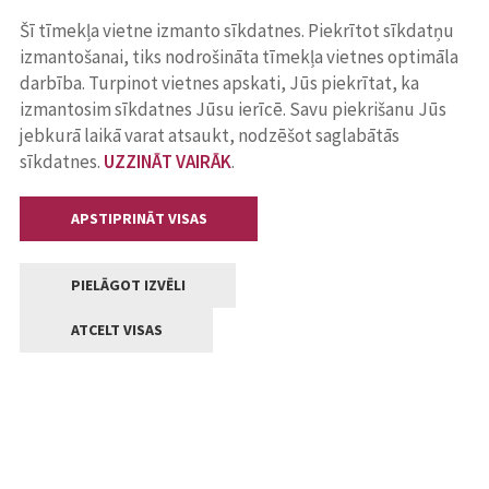
Šī tīmekļa vietne izmanto sīkdatnes. Piekrītot sīkdatņu
izmantošanai, tiks nodrošināta tīmekļa vietnes optimāla
darbība. Turpinot vietnes apskati, Jūs piekrītat, ka
izmantosim sīkdatnes Jūsu ierīcē. Savu piekrišanu Jūs
jebkurā laikā varat atsaukt, nodzēšot saglabātās
sīkdatnes.
UZZINĀT VAIRĀK
.
APSTIPRINĀT VISAS
PIELĀGOT IZVĒLI
ATCELT VISAS