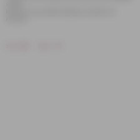
vecākos
kaimiņus, kas par šādām krāpšanas metodēm nav
informēti.
Drukāt
Dalīties