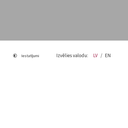
Izvēlies valodu:
LV
EN
Iestatījumi