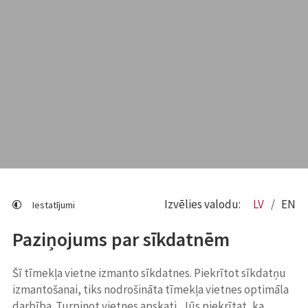
Izvēlies valodu:
LV
EN
Iestatījumi
Paziņojums par sīkdatnēm
Šī tīmekļa vietne izmanto sīkdatnes. Piekrītot sīkdatņu
izmantošanai, tiks nodrošināta tīmekļa vietnes optimāla
darbība. Turpinot vietnes apskati, Jūs piekrītat, ka