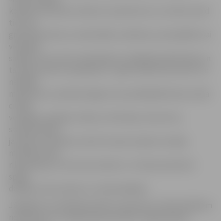
kopiena» Bruknas muižā, kur patvērumu un cerību atrod
tie, kuri
grib atbrīvoties no narkotikām, alkohola, azartspēlēm vai
vienkārši
sakārtot savu dzīvi neatkarīgi no reliģiskās pārliecības un
tautības, bet ar nosacījumu – gribu mainīt savu dzīvi. Un
nekādas
medicīnas un psihoterapijas. Viņa vadītajā Bruknas muižā
cilvēki
veseļojas, atpūšas, lūdzas, rīko kāzas, koncertus,
starptautiskas
jauniešu nometnes, kā arī ik vasaru kopā ar Latvijas
mūziķiem tiek
rīkota akcija «Uzcel savu baznīcu». Arī pats priesteris
spēlē
dažādus instrumentus, tostarp ērģeles.
Jāpiebilst, ka A.Mediņa darbs ar jaunatni un līdzcilvēkiem
novērtēts arī «Latvijas lepnuma 2017» apbalvošanas