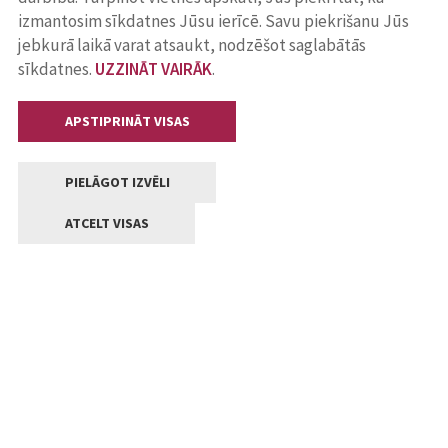
izmantosim sīkdatnes Jūsu ierīcē. Savu piekrišanu Jūs
jebkurā laikā varat atsaukt, nodzēšot saglabātās
sīkdatnes.
UZZINĀT VAIRĀK
.
APSTIPRINĀT VISAS
PIELĀGOT IZVĒLI
ATCELT VISAS
Kontakti