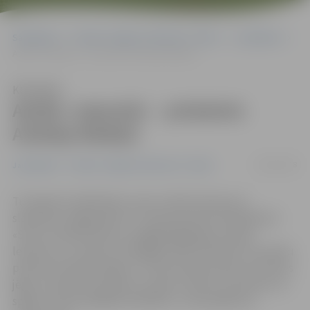
Sākumlapa
Portāla “Jelgavas Vēstnesis” arhīvs
Jauniešiem
Aprīļa «cepumā» – priesteris Andrejs Mediņš
Klausīties
Aprīļa «cepumā» – priesteris
Andrejs Mediņš
24/03/2018
Jauniešiem
Portāla “Jelgavas Vēstnesis” arhīvs
Tuvojoties Lieldienām, sarunu ciklā «Cepums ar
slavenību» jelgavnieki 27. martā pulksten 18 kafejnīcā
«Silva» aicināti tikties ar pagājušajā gada«Latvijas
lepnumu» un balvas «Zemgales laiks Ziedonim» laureātu
priesteri Andreju Mediņu. «Šis būs īpašs stāsts par dzīves
jēgu, priestera aicinājumu, ģimeni, darbu ar jaunatni un
spēju uzveikt dažādas atkarības,» sola pasākuma