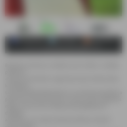
Biedrības «Kultūras un mākslas centrs «Nātre»» vadītāja
pasākuma
«Cepums ar slavenību» organizatore Dace Indrika stāsta,
ka A.Mediņš
savulaik dienējis Afganistānā un tur arī Dievam apsolījis: ja
paliks dzīvs, kļūs par priesteri un darīs ko labu. Atgriezies
mājās, viņš savu dzīvi veltījis jauniešu glābšanai no
dažādām
atkarībām. Jau 17 gadu darbojas A.Mediņa izveidotā
«Kalna svētību