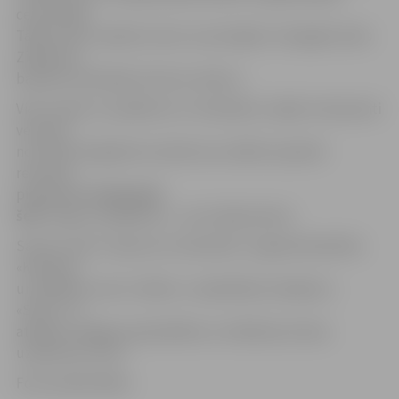
ceremonijā.
Tāpat viņš ir saņēmis vienu no pirmajām «Zemgales laiks
Ziedonim»
balvām nominācijā «Zemi es mācos».
Vietu skaits uz pasākumu ir ierobežots, tāpēc interesenti
vecumā
no 15 līdz 35 gadiem aicināti savu dalību iepriekš
rezervēt,
piesakoties
tiešsaistē
šeit.
Ieeja uz pasākumu – par ziedojumiem.
Sarunu ciklu «Cepums ar slavenību» organizē biedrība
«Kultūras
un mākslas centrs «Nātre»» sadarbībā ar kafejnīcu
«Silva». To
atbalsta Jelgavas pašvaldība un reklāmas drukas
uzņēmums «212».
Foto: publicitātes