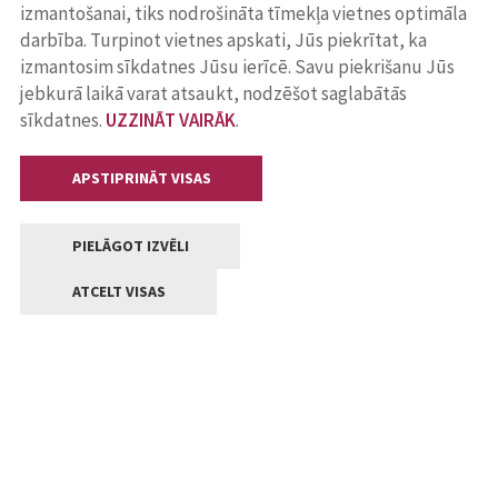
izmantošanai, tiks nodrošināta tīmekļa vietnes optimāla
darbība. Turpinot vietnes apskati, Jūs piekrītat, ka
izmantosim sīkdatnes Jūsu ierīcē. Savu piekrišanu Jūs
jebkurā laikā varat atsaukt, nodzēšot saglabātās
sīkdatnes.
UZZINĀT VAIRĀK
.
APSTIPRINĀT VISAS
PIELĀGOT IZVĒLI
ATCELT VISAS