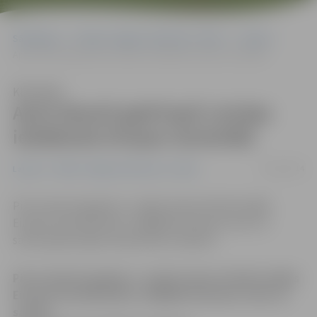
Sākumlapa
Portāla “Jelgavas Vēstnesis” arhīvs
Latvijā
Aprit desmit gadi kopš Latvijas iestāšanās Eiropas Savienībā
Klausīties
Aprit desmit gadi kopš Latvijas
iestāšanās Eiropas Savienībā
01/05/2014
Latvijā
Portāla “Jelgavas Vēstnesis” arhīvs
Pirms desmit gadiem 1. maijā Latvija oficiāli iestājās
Eiropas Savienībā (ES), tādējādi īstenojot vienu no
saviem galvenajiem ārpolitikas mērķiem.
Pirms desmit gadiem 1. maijā Latvija oficiāli iestājās
Eiropas Savienībā (ES), tādējādi īstenojot vienu no
saviem