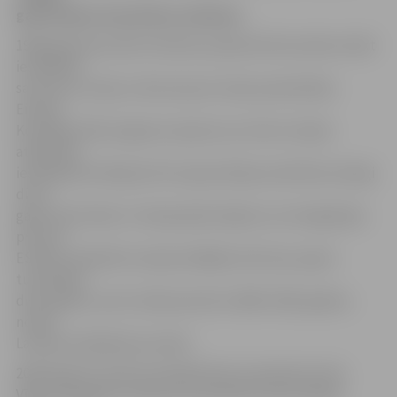
galvenajiem ārpolitikas mērķiem.
1999. gada decembrī Helsinku padomē tika nolemts sākt
iestāšanās
sarunas ar Latviju. Lēmuma par Latviju pamatā bija
Eiropas
Komisijas (EK) progresa ziņojumi, jo toreiz Latvijas
atbilstība
iestāšanās kritērijiem EK ziņojumā bija novērtēta atzinīgi
divus
gadus pēc kārtas. Tas bija apliecinājums, ka integrācijas
process
ES ļāvis mobilizēt Latvijas iekšējās reformas, ļaujot
turpmākos
divus gadus, proti, laika posmā no 2000.-2001. gadam,
notikt
Latvijas iestāšanās sarunām.
2003. gada 16. aprīlī toreizējā Valsts prezidente Vaira
Vīķe-Freiberga un Ministru prezidents Einars Repše