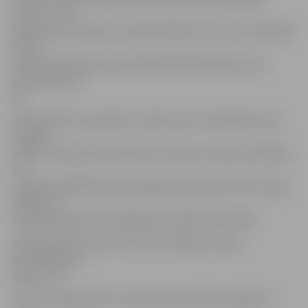
(tolaik – JL),
bijusī ārlietu ministre Sandra Kalniete un sarunu vadītājs
Andris
Ķesteris Atēnās Latvijas vārdā parakstīja līgumu par
pievienošanos
ES.
2003. gada 20. septembrī notika tautas nobalsošana par
Latvijas
dalību Eiropas Savienībā (ES), kad par Latvijas iestāšanos
ES
nobalsojot 66,97% balsstiesīgo iedzīvotāju. Pret Latvijas
dalību ES
nobalsoja gandrīz trešdaļa jeb 32,26% iedzīvotāju.
2003. gada 30. oktobrī Saeima ratificēja Latvijas
pievienošanās
līgumu ES.
Savukārt 2004. gada 1. maijā Latvija oficiāli iestājās ES.