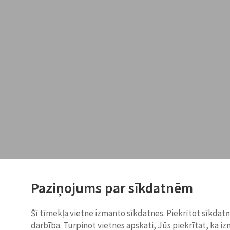
Paziņojums par sīkdatnēm
Šī tīmekļa vietne izmanto sīkdatnes. Piekrītot sīkdat
darbība. Turpinot vietnes apskati, Jūs piekrītat, ka i