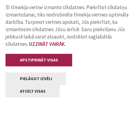
Šī tīmekļa vietne izmanto sīkdatnes. Piekrītot sīkdatņu
izmantošanai, tiks nodrošināta tīmekļa vietnes optimāla
darbība. Turpinot vietnes apskati, Jūs piekrītat, ka
izmantosim sīkdatnes Jūsu ierīcē. Savu piekrišanu Jūs
jebkurā laikā varat atsaukt, nodzēšot saglabātās
sīkdatnes.
UZZINĀT VAIRĀK
.
APSTIPRINĀT VISAS
PIELĀGOT IZVĒLI
ATCELT VISAS