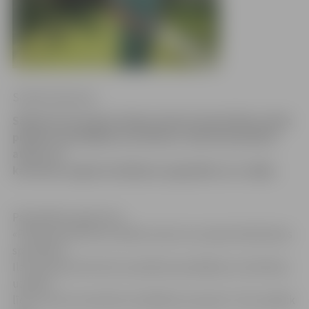
Sintija Čepanone
Sākoties karstajam laikam daudz intensīvāka notiek
pilsētas apstādījumu laistīšana. Šobrīd speciālisti
atzīst, ka
karstums augiem kaitējumu pagaidām nav radījis.
Pašvaldības aģentūras
«Pilsētsaimniecība» pilsētas zaļo zonu apsaimniekošanas
speciāliste
Ilze Gamorja informē, ka pilsētas apstādījumu laistīšana
uzsākta
līdz ar pirmo atraitnīšu iestādīšanu pavasarī. Taču pašlaik