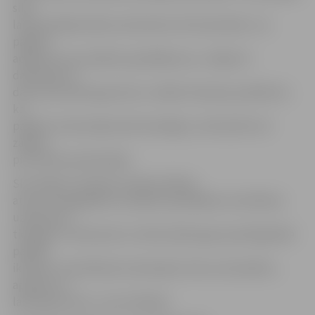
silto
laika apstākļu dēļ tas tiek darīts vēl intensīvāk. «Lai
pagūtu
aplaistīt visus pilsētas apstādījumus, «Alejas D»
darbinieki to
dara visas dienas garumā,» norāda I.Gamorja, piebilstot,
ka
pašlaik, lai karstajā saulē neizdegtu, tiek laistīts arī
zāliens
pie Čakstes pieminekļa.
SIA «Aleja D» direktors Andris Drēska
atzīst, ka pagaidām ar pilsētas apstādījumu laistīšanu
uzņēmums
tiek galā. «Tā kā saule un siltais vējš augus pamatīgi žāvē
pašlaik
ik dienu to laistīšanai izmantojam vienu automašīnu,
aprīkotu ar
laistīšanas ierīci,» teic A.Drēska.