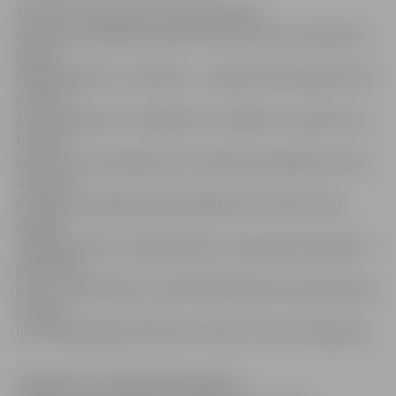
Savukārt puķupodus, kas piestiprināti
stabiem, un pilsētā izvietotos ziedu statīvus saskaņā ar
līgumu
regulāri laista IU «Tiesnese» – uzņēmumam pavasarī tika
uzticēts
šos puķupodus arī «piepildīt» ar ziediem un raudzīt, lai
tie būtu
krāšņi visas vasaras garumā. Uzņēmuma īpašniece Inese
Tiesnese
norāda, ka laistīšanas darbi pašlaik norit divas reizes
nedēļā.
«Biežāk laistīt nav nepieciešams, jo augsne puķupodos ir
pietiekami
mitra,» viņa piebilst, ka atbilstoši līgumam puķupodi pie
stabiem
un stendos jālaista 40 reizes sezonā. Un tas ir pietiekami.
Jāpiebilst, ka regulāra apstādījumu