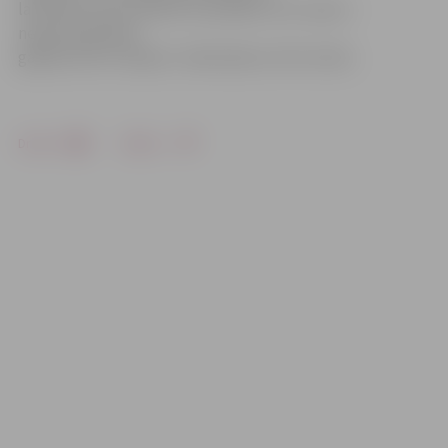
laistīšana mūsu pilsētā turpināsies visu vasaru –
nepieciešamības
gadījumā SIA «Aleja D» talkā nāks arī SIA «Kulk».
Drukāt
Dalīties