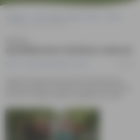
Sākumlapa
Portāla “Jelgavas Vēstnesis” arhīvs
Pilsētā
Apstādījumiem izkalšana nedraud
Klausīties
Apstādījumiem izkalšana nedraud
08/06/2008
Pilsētā
Portāla “Jelgavas Vēstnesis” arhīvs
Sākoties karstajam laikam daudz intensīvāka notiek
pilsētas apstādījumu laistīšana. Šobrīd speciālisti atzīst,
ka karstums augiem kaitējumu pagaidām nav radījis.