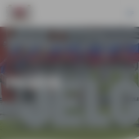
PILSĒTĀ