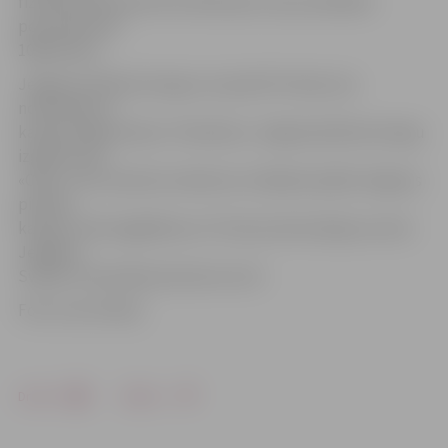
fiziskām personām līdz 250 latiem, bet juridiskām
personām līdz
1000 latiem.
Jelgavas pilsētas karogu var pasūtīt firmās, kas
nodarbojas ar
karogu izgatavošanu. Piemēram, Jelgavā pilsētas karogu
izgatavo SIA
«Olnis». Pēc saistošo noteikumu stāšanās spēkā Jelgavas
pilsētas
karogu varēs iegādāties arī Tūrisma informācijas centrā
Jelgavas
Svētās Trīsvienības baznīcas tornī.
Foto: Ivars Veiliņš
Drukāt
Dalīties