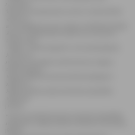
suvenīriem,
dāvanām un iesaiņojumiem, kuriem ir vizuāli estētisks
izskats, kā
arī citos gadījumos, ja tas ir atļauts ar Estētikas komisijas
lēmumu. Līdzīga kārtība noteikta arī, lai izmantotu
pilsētas saukli
«Jelgava – pilsēta izaugsmei!» un/vai saukļa logotipu.
Jāuzsver, ka
saskaņā ar saistošajiem noteikumiem par Jelgavas
pilsētas logotipa,
Jelgavas pilsētas interneta portāla www.jelgava.lv
logotipa un
Jelgavas pilsētas saukļa izmantošanu pašvaldības
nodeva nav
jāmaksā.
Fiziskai vai juridiskai personai, lai saņemtu pašvaldības
saskaņojumu Jelgavas pilsētas simbolikas izmantošanai,
jāvēršas