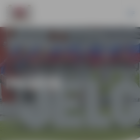
PILSĒTĀ