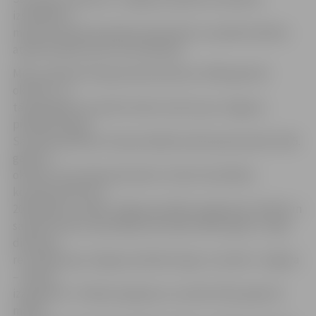
izstrādāti ar
mērķi nostiprināt pilsētas identitāti un panākt pilsētas
atpazīstamību pēc tās simbolikas.
Mūsu pilsētas karogs apstiprināts jau 1938. gada 28.
oktobrī, un
tā paša gada novembrī izdots Likums par Jelgavas
pilsētas karogu.
Savukārt ģerbonis tā patreizējā izskatā apstiprināts 1925.
gada 31.
oktobrī, bet pārapstiprināts ar Valsts heraldikas
komisijas lēmumu
2002. gada 11. jūlijā. Jelgavas pilsētas logotipa izstrāde un
saukļa variantu aprobācija tika sākta 2007. gadā, un ilgu
diskusiju
rezultātā tapa Jelgavas pilsētas logo un sauklis «Jelgava
– pilsēta
izaugsmei!». Pilsētas logotips un sauklis 2012. gada 20.
martā