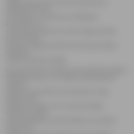
Jelgavas pilsētas domes administrācijas Klientu
apkalpošanas centrā
ar iesniegumu un noteikumos norādītajiem
dokumentiem, un
izmantošanas saskaņojumu sniedz Jelgavas pilsētas
domes Estētikas
komisija vai Jelgavas pilsētas domes administrācijas
Sabiedrisko
attiecību pārvaldes vadītājs.
Saistošo noteikumu izpildes kontroli nodrošina Jelgavas
Pašvaldības policija – par Jelgavas pilsētas ģerboņa
neatļautu
lietošanu tiek piemērots sods saskaņā ar Latvijas
Administratīvo
pārkāpumu kodeksu. Par citu šajos saistošajos
noteikumos minēto
prasību pārkāpšanu izsaka brīdinājumu vai piemēro
naudas sodu: