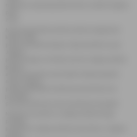
reģistrēts Latvijas Republikas Patentu valdē kā Jelgavas
preču
zīmes.
Nupat apstiprinātie saistošie noteikumi reglamentē
kārtību, kādā
pilsētas simbolika lietojama. Tāpat paredzēts, ka par
Jelgavas
pilsētas karoga un tā attēla, kā arī par Jelgavas pilsētas
ģerboņa
attēla izmantošanu komerciāliem mērķiem jāmaksā
nodeva Jelgavas
pilsētas pašvaldībai: fiziskām personām 50 lati, bet
juridiskām
personām 150 lati par vienu produkcijas veidu gadā.
Noteikumi arī paredz, ka Jelgavas pilsētas karogs
pastāvīgi
paceļams pie Jelgavas pilsētas domes ēkas un Jelgavas
pilsētas