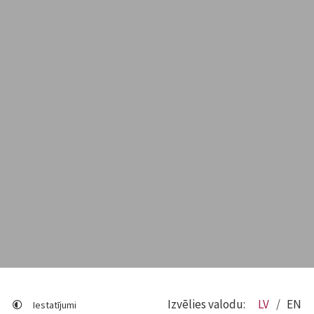
Izvēlies valodu:
LV
EN
Iestatījumi