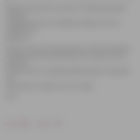
ir
labākā vieta pasaulē, kurā dzīvot. Piektdaļa aptaujāto
nepiekrīt
šim apgalvojumam, bet pārējie norādījuši, ka nevar
atbildēt uz šo
jautājumu.
Aptauju veicis «Elvi» laika posmā no 1. līdz 8. novembrim,
izmantojot elektronisko aptauju rīku visidati.lv, kā arī
platformu
«Pircēju forums» sociālajā medijā draugiem.lv. Aptaujāti
746
respondenti ar vidējo vecumu 31,7 gadi.
LETA
Drukāt
Dalīties