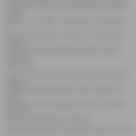
sasniegumus, ar kuriem tie visvairāk lepojas, nosaukuši
Latvijas
ražojumus, ceturtdaļa – Latvijas sportistu, mākslinieku
un
zinātnieku sasniegumus, ceturtdaļa – valsts tradīcijas,
valodu un
identitāti. Tikai 5,8% respondentu lepojas ar Latvijas
iedzīvotāju
darba tikumu.
Savukārt kā lielāko Latvijas iedzīvotāju netikumu 22,9%
aptaujas
dalībnieku norādījuši skaudību, 18,9% – negatīvismu,
16,4% –
aprunāšanu, 15,8% – vienaldzību, 13,7% – neuzņēmību,
bet 12,3%
domā, ka lielākais netikums ir slinkums.
Vairāk nekā puse jeb 59,7% respondentu domā, ka Latvija