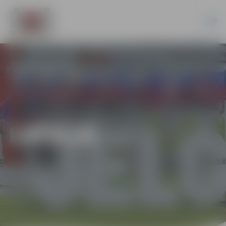
LATVIJĀ