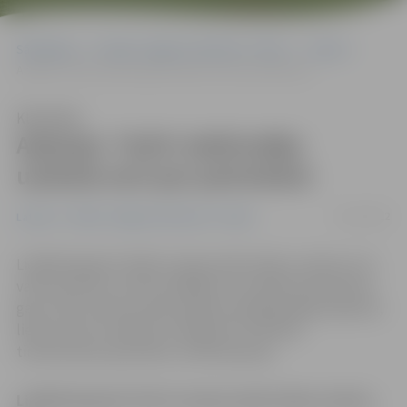
Sākumlapa
Portāla “Jelgavas Vēstnesis” arhīvs
Latvijā
Aptauja: 74,6% iedzīvotāju uzskata sevi par patriotiem
Klausīties
Aptauja: 74,6% iedzīvotāju
uzskata sevi par patriotiem
16/11/2012
Latvijā
Portāla “Jelgavas Vēstnesis” arhīvs
Lielākā daļa jeb 74,6% Latvijas iedzīvotāju uzskata, ka ir
valsts patrioti, 13,2% norādījuši, ka neizjūt patriotisma
garu, bet 12,2% nav bijis skaidra viedokļa šajā jautājumā,
liecina «Elvi» franšīzes turētāja SIA «Pārtikas
tirdzniecības apvienība» veiktā aptauja.
Lielākā daļa jeb 74,6% Latvijas iedzīvotāju uzskata,