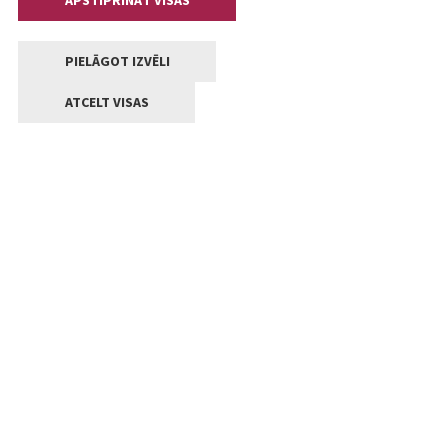
APSTIPRINĀT VISAS
PIELĀGOT IZVĒLI
ATCELT VISAS
Kontakti
Jelgavas valstpilsētas pašvaldība
Lielā iela 11, Jelgava, LV-3001
+371 63005522
pasts@jelgava.lv