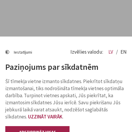
Izvēlies valodu:
LV
EN
Iestatījumi
Paziņojums par sīkdatnēm
Šī tīmekļa vietne izmanto sīkdatnes. Piekrītot sīkdatņu
izmantošanai, tiks nodrošināta tīmekļa vietnes optimāla
darbība. Turpinot vietnes apskati, Jūs piekrītat, ka
izmantosim sīkdatnes Jūsu ierīcē. Savu piekrišanu Jūs
jebkurā laikā varat atsaukt, nodzēšot saglabātās
sīkdatnes.
UZZINĀT VAIRĀK
.