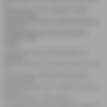
ka
ir valsts patrioti, 13,2% norādījuši, ka neizjūt
patriotisma garu,
bet 12,2% nav bijis skaidra viedokļa šajā jautājumā,
liecina «Elvi»
franšīzes turētāja SIA «Pārtikas tirdzniecības
apvienība» veiktā
aptauja.
Tāpat aptauja parāda, ka 23,8% respondentu par
galvenajām
vērtībām, kas raksturo valsts patriotu, uzskata tradīciju
un
valodas cienīšanu, 21,6% par patriotisma galveno
izpausmi uzskata
dzimtenes mīlestību, 10,2% – darba tikumu, bet 10% –
apziņu, ka
jādzīvo tajā vietā, kur cilvēks piedzimis.
Ceturtdaļa aptaujāto, lūdzot norādīt lietas, vērtības un