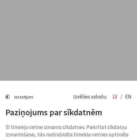
Izvēlies valodu:
LV
EN
Iestatījumi
Paziņojums par sīkdatnēm
Šī tīmekļa vietne izmanto sīkdatnes. Piekrītot sīkdatņu
izmantošanai, tiks nodrošināta tīmekļa vietnes optimāla