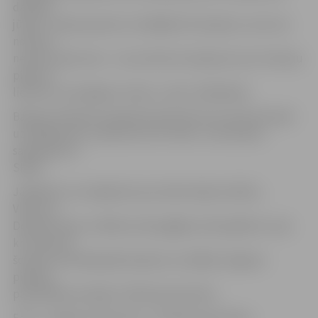
dalītām
jūtām. «Kopš pavasarī uzstādījām šīs barjeras, vairs nav
notikusi
neviena sadursme – tas nozīmē, ka barjeras savu funkciju
pilda un
liek būt uzmanīgiem visiem,» saka J.Melbārdis.
Barjeras Dobeles šosejā pie iebrauktuves savā teritorijā
uzstādīja pats uzņēmums SIA «Kulk», vien darbus
saskaņojot ar
SKDK.
Jāpiebilst, ka rūpējoties par iedzīvotāju drošību,
Viestura,
Dobeles ielas un Mātera ielas gājēju/velosipēdistu ceļa
krustojumā
šovasar norobežojošās barjeras uzstādīja Jelgavas
pilsētas
pašvaldības iestāde «Pilsētsaimniecība».