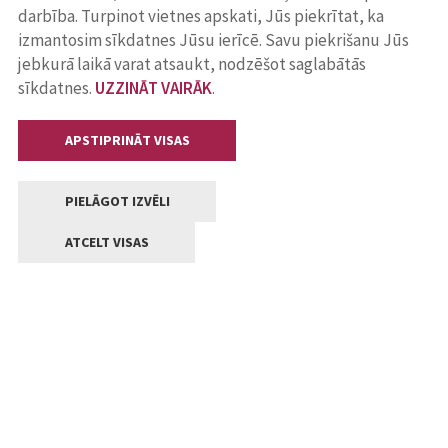
darbība. Turpinot vietnes apskati, Jūs piekrītat, ka
izmantosim sīkdatnes Jūsu ierīcē. Savu piekrišanu Jūs
jebkurā laikā varat atsaukt, nodzēšot saglabātās
sīkdatnes.
UZZINĀT VAIRĀK
.
APSTIPRINĀT VISAS
PIELĀGOT IZVĒLI
ATCELT VISAS
Kontakti