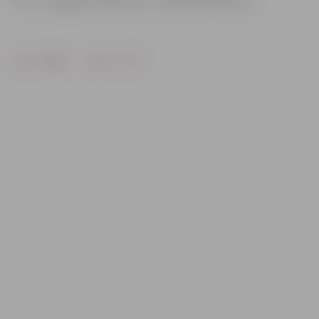
Foto: «Jelgavas Vēstnesis»/ «Pilsētsaimniecība»
Drukāt
Dalīties