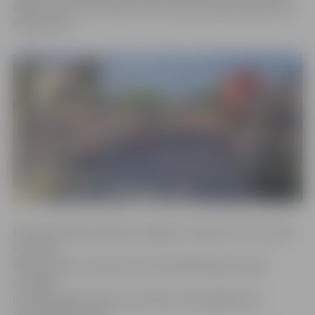
barjeras, kas pirms ielas vai krustojuma šķērsošanas liek
nobremzēt.
Pavasarī SKDK atbalstīja Jelgavas uzņēmuma SIA «Kulk»
ieceri pie
iebrauktuves uzņēmuma teritorijā Dobeles šosejā
uzstādīt
norobežojošās barjeras, kas liktu velosipēdistiem