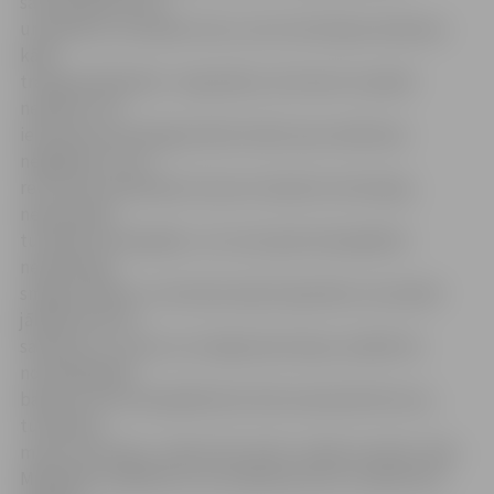
samazināt ātrumu
un pievērst uzmanību tam, vai no teritorijas neizbrauc
kāds
transportlīdzeklis. «Sapratām, ka tā vairs turpināt
nedrīkst. Pie
iebrauktuves diezgan bieži notika ceļu satiksmes
negadījumi. Citu
reizi mūsu darbinieki, braucot laukā no teritorijas,
nepamanīja
tuvojošos velosipēdu, citu reizi paši velosipēdisti
nepamanīja
smago tehniku un ietriecās tajā. Sapratām, ka mazliet
jānobremzē tā
satiksme, un viens no risinājumiem bija uzstādīt šīs
norobežojošās
barjeras, kas velosipēdistiem liek samazināt ātrumu,
tuvojoties
mūsu teritorijai,» stāsta SIA «Kulk» valdes loceklis Jānis
Melbārdis, piebilstot, ka cilvēki jaunumu uzņēmuši ar