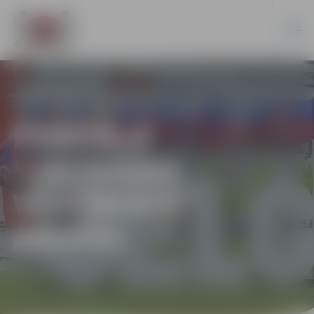
PORTĀLA
“JELGAVAS
VĒSTNESIS”
ARHĪVS