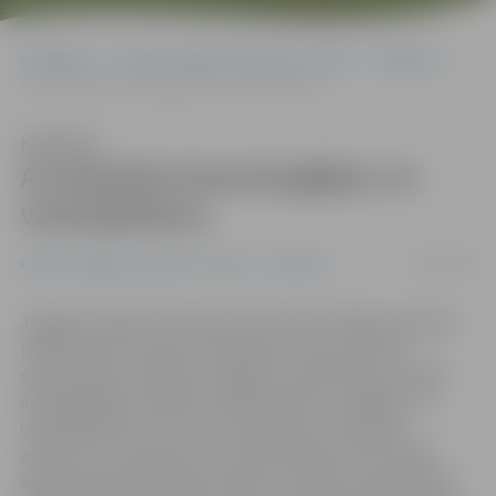
Sākumlapa
Portāla “Jelgavas Vēstnesis” arhīvs
Satiksme
Ar barjerām bremzē gājējus un velosipēdistus
Klausīties
Ar barjerām bremzē gājējus un
velosipēdistus
10/08/2018
Portāla “Jelgavas Vēstnesis” arhīvs
Satiksme
Jelgavas pilsētas Satiksmes kustības drošības komisija
(SKDK) nereti saņem ierosinājumus par satiksmes
organizācijas izmaiņām Jelgavā, lai rūpētos par mazāk
aizsargātajiem satiksmes dalībniekiem – gājējiem un
velosipēdistiem. Ne visus ierosinājumus komisija
atbalsta, taču daļa ieceru tiek īstenotas dzīvē. SKDK
šogad apstiprināja ideju pilsētā uzstādīt norobežojošas