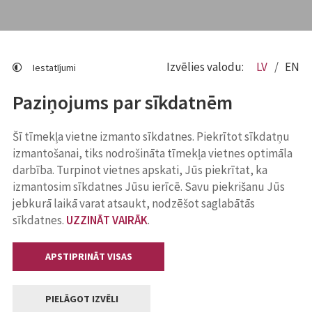
Izvēlies valodu:
LV
EN
Iestatījumi
Paziņojums par sīkdatnēm
Šī tīmekļa vietne izmanto sīkdatnes. Piekrītot sīkdatņu
izmantošanai, tiks nodrošināta tīmekļa vietnes optimāla
darbība. Turpinot vietnes apskati, Jūs piekrītat, ka
izmantosim sīkdatnes Jūsu ierīcē. Savu piekrišanu Jūs
jebkurā laikā varat atsaukt, nodzēšot saglabātās
sīkdatnes.
UZZINĀT VAIRĀK
.
APSTIPRINĀT VISAS
PIELĀGOT IZVĒLI