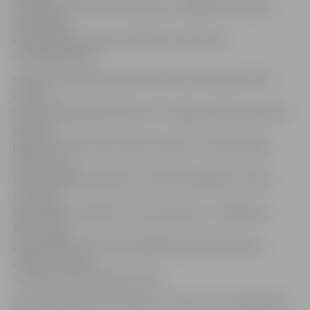
mākslas atbalsta infrastruktūru, tādējādi nodrošinot
ilgtspējīgu
amatniecības nozares attīstību, veicinot arī
uzņēmējdarbību.
Projekta vadošais partneris ir ZPR, bet kā partneri no
Latvijas
puses tajā piedalās Bauskas un Jelgavas rajona padome,
Dobeles
pilsētas dome, Zasas, Vīpes, Glūdas, Jaunsvirlaukas,
Līvbērzes un
Svētes pagasta padome un Viesītes pilsētas ar lauku
teritoriju
pašvaldība. Savukārt no Lietuvas puses – Rokišķu un
Biržu rajona
pašvaldība, kā arī Šauļu apgabala administrācija un
Jonišķu Tūrisma
un biznesa informācijas centrs.
Projektā galvenās aktivitātes ir vērstas uz amatniecības