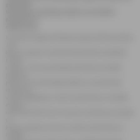
gadu laikā
tiks īstenots attiecīgs projekts, kura budžets
pārsniedz 1,6
miljonus eiro.
Kā norāda Zemgales Plānošanas reģiona (ZPR) speciālists
Juris
Kālis, ar projekta «Amatniecības pārrobežu sadarbības
tīkls kā
Latvijas – Lietuvas pierobežas pievilcības veicinātāj»
palīdzību
plānots arī veicināt kopējo mākslas un amatniecības
mantojuma
vērtību saglabāšanu, attīstīt amatniecības un lietišķās
mākslas
nozari kā līdzekli tūristu intereses vairošanai par Zemgali
un
kaimiņu reģioniem Lietuvā, izveidot amatniecības un
lietišķās