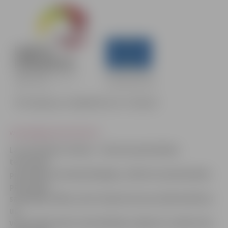
www.jelgavasvestnesis.lv
Lai veicinātu Latvijas – Lietuvas pierobežas
teritorijas
pievilcību un konkurētspēju, attīstot amatniecības
pārrobežu
sadarbības tīklu, kā arī stiprinot jau esošās kultūras
un
vēsturiskā saites vidus Baltijas reģionā, tuvāko divu