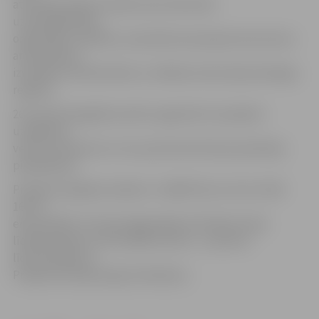
attīstības plāna izstrādi, kā arī aktivizēt
uzņēmējdarbību,
organizējot mācības un pieredzes apmaiņas braucienus
amatniekiem,
izveidojot amatniecības un mākslas industrijas katalogu
reģionā.
26. martā Zemgalē iecerēts organizēt arī projekta
uzsākšanai
veltītu konferenci ar visu partnerinstitūciju pārstāvju
piedalīšanos.
Projekta kopējais budžets ir 1 606 075 eiro. No tā 1 365
163,75
eiro jeb 85% ir Eiropas Reģionālās attīstības fonda
līdzfinansējums, bet 240 911,25 eiro – partneru
līdzfinansējums.
Projekta ieviešana ilgs 24 mēnešus.