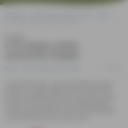
Sākumlapa
Portāla “Jelgavas Vēstnesis” arhīvs
Pilsētā
Ar ES atbalstu attīstīs amatniecību Zemgalē
Klausīties
Ar ES atbalstu attīstīs
amatniecību Zemgalē
09/03/2009
Pilsētā
Portāla “Jelgavas Vēstnesis” arhīvs
Lai veicinātu Latvijas – Lietuvas pierobežas teritorijas
pievilcību un konkurētspēju, attīstot amatniecības
pārrobežu sadarbības tīklu, kā arī stiprinot jau esošās
kultūras un vēsturiskā saites vidus Baltijas reģionā,
tuvāko divu gadu laikā tiks īstenots attiecīgs projekts,
kura budžets pārsniedz 1,6 miljonus eiro.