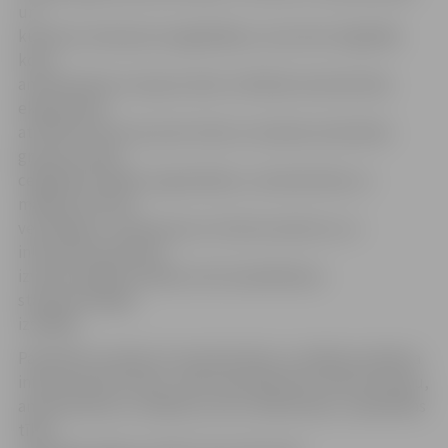
un
kultūras mantojuma saglabāšanu, kas ietver digitālās
koka
amatniecības muzeja izveidi, militārās amatniecības
ekspozīcijas
attīstību Lietuvas pusē, koka un aušanas amatnieku
grupas izveidi,
ceļojošās izstādes organizēšanu, amatniecības un
mākslas tūrisma
veicināšanu, tostarp jaunu tūrisma maršrutu un
informatīva bukleta
izveidi vairākās valodās, kā arī piedalīšanos
starptautiskajās
izstādēs.
Paredzēts izveidot arī amatniecības un mākslas atbalsta
infrastruktūras tīklu, veikt atsevišķu ēku rekonstrukciju,
amatniecības un mākslas centru iekārtošanu, sadarbības
tīkla