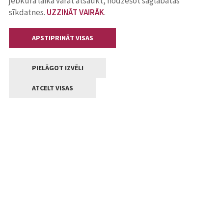
jebkurā laikā varat atsaukt, nodzēšot saglabātās
sīkdatnes.
UZZINĀT VAIRĀK
.
APSTIPRINĀT VISAS
PIELĀGOT IZVĒLI
ATCELT VISAS
Kontakti
Jelgavas valstpilsētas pašvaldība
Lielā iela 11, Jelgava, LV-3001