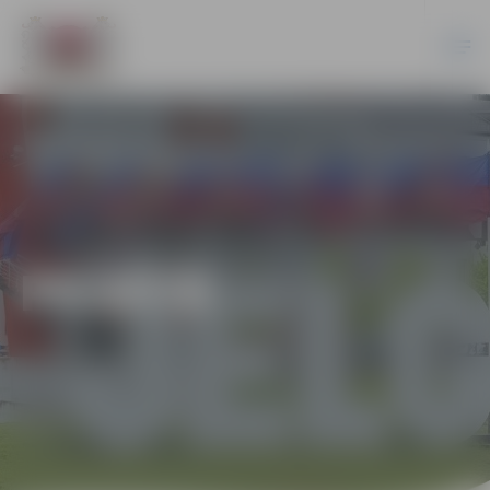
PILSĒTĀ